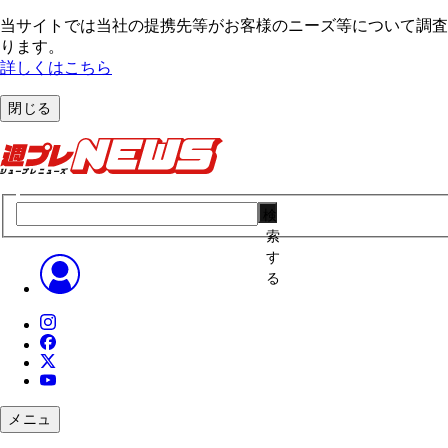
当サイトでは当社の提携先等がお客様のニーズ等について調査・
ります。
詳しくはこちら
閉じる
検
索
す
る
メニュ