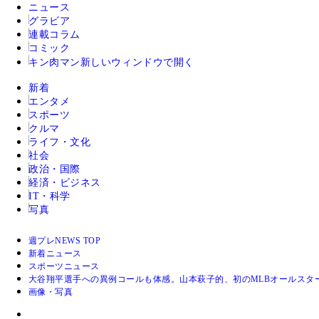
ニュース
グラビア
連載コラム
コミック
キン肉マン
新しいウィンドウで開く
新着
エンタメ
スポーツ
クルマ
ライフ・文化
社会
政治・国際
経済・ビジネス
IT・科学
写真
週プレNEWS TOP
新着ニュース
スポーツニュース
大谷翔平選手への異例コールも体感。山本萩子的、初のMLBオールスタ
画像・写真