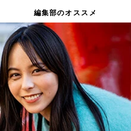
編集部のオススメ
見るTモバイルパークに、外観から感動。
さいました。
だと思うと、このとき履いていた靴についた土を払い落とすこと
に笑われました。
、仕事の合間をぬって食べていました。
できます。