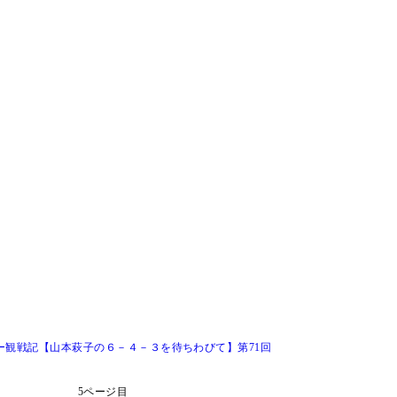
ー観戦記【山本萩子の６－４－３を待ちわびて】第71回
5ページ目