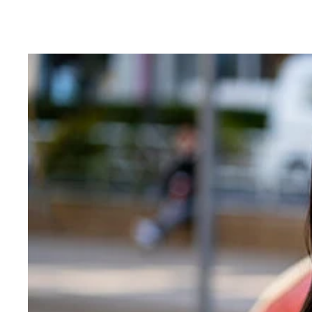
シアトル到着後すぐ、そのまま球場へ。初めて生で
地元のみなさん、とても好意的に取材を受けてくだ
いざフィールドに。数々の名選手が踏んできた場所
ゴミ箱にすら感動していると、現地のスタッフさん
シアトル名物のクラムチャウダー。美味しくて毎日
今でも目を閉じると、すべての瞬間が鮮明に浮かん