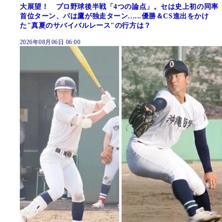
大展望！ プロ野球後半戦「4つの論点」。セは史上初の同率
首位ターン、パは鷹が独走ターン......優勝＆CS進出をかけ
た"真夏のサバイバルレース"の行方は？
2026年08月06日 06:00