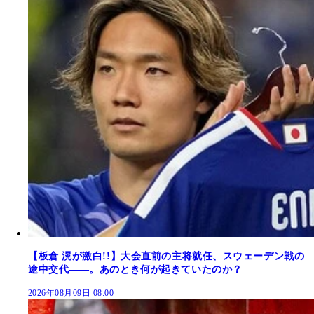
【板倉 滉が激白!!】大会直前の主将就任、スウェーデン戦の
途中交代――。あのとき何が起きていたのか？
2026年08月09日 08:00