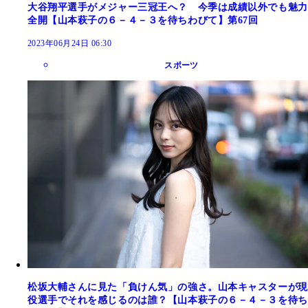
大谷翔平選手がメジャー三冠王へ？ 今季は成績以外でも魅力
全開【山本萩子の６－４－３を待ちわびて】第67回
2023年06月24日 06:30
スポーツ
松坂大輔さんに見た「負けん気」の強さ。山本キャスターが現
役選手でそれを感じるのは誰？【山本萩子の６－４－３を待ち