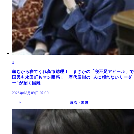
1
頼むから寝てくれ高市総理！ まさかの「寝不足アピール」で
国民も永田町もマジ困惑！ 歴代屈指の"人に頼れないリーダ
ー"が招く国難
2026年08月09日 07:00
政治・国際