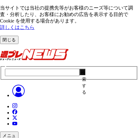
当サイトでは当社の提携先等がお客様のニーズ等について調
査・分析したり、お客様にお勧めの広告を表⽰する⽬的で
Cookie を使⽤する場合があります。
詳しくはこちら
閉じる
検
索
す
る
メニュ