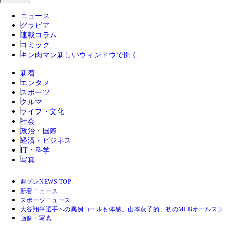
ニュース
グラビア
連載コラム
コミック
キン肉マン
新しいウィンドウで開く
新着
エンタメ
スポーツ
クルマ
ライフ・文化
社会
政治・国際
経済・ビジネス
IT・科学
写真
週プレNEWS TOP
新着ニュース
スポーツニュース
大谷翔平選手への異例コールも体感。山本萩子的、初のMLBオールスタ
画像・写真