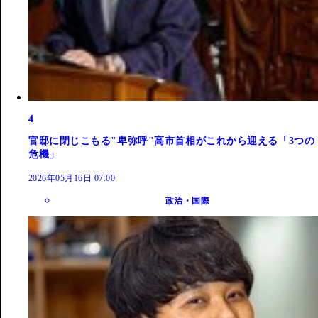
4
官邸に閉じこもる"卑弥呼"高市首相がこれから迎える「3つの
危機」
2026年05月16日 07:00
政治・国際