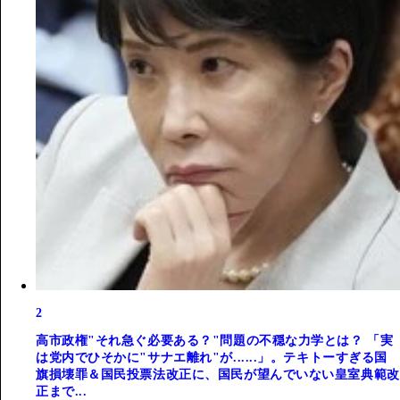
2
高市政権"それ急ぐ必要ある？"問題の不穏な力学とは？ 「実
は党内でひそかに"サナエ離れ"が......」。テキトーすぎる国
旗損壊罪＆国民投票法改正に、国民が望んでいない皇室典範改
正まで...