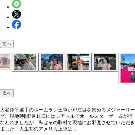
前へ
シアトル到着後すぐ、そのまま球場へ。初めて生で
地元のみなさん、とても好意的に取材を受けてくだ
いざフィールドに。数々の名選手が踏んできた場所
ゴミ箱にすら感動していると、現地のスタッフさん
シアトル名物のクラムチャウダー。美味しくて毎日
今でも目を閉じると、すべての瞬間が鮮明に浮かん
次へ
Tモバイルパークに、外観から感動。
ました。
思うと、このとき履いていた靴についた土を払い落
われました。
事の合間をぬって食べていました。
ます。
ことは、もうできません(笑)。
大谷翔平選手のホームラン王争いが注目を集めるメジャーリー
グ。現地時間7月11日にはシアトルでオールスターゲームが行
なわれましたが、私はその取材で現地にお邪魔させていただき
ました。人生初のアメリカ上陸は...