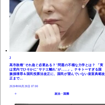
2
高市政権"それ急ぐ必要ある？"問題の不穏な力学とは？ 「実
は党内でひそかに"サナエ離れ"が......」。テキトーすぎる国
旗損壊罪＆国民投票法改正に、国民が望んでいない皇室典範改
正まで...
2026年06月28日 07:00
政治・国際