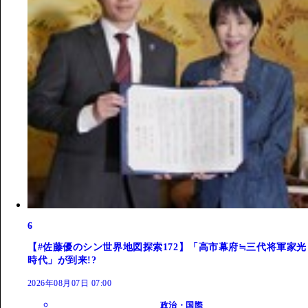
6
【#佐藤優のシン世界地図探索172】「高市幕府≒三代将軍家光
時代」が到来!?
2026年08月07日 07:00
政治・国際