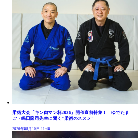
柔術大会「キン肉マン杯2026」開催直前特集！ ゆでたま
ご・嶋田隆司先生に聞く"柔術のススメ"
2026年08月10日 11:40