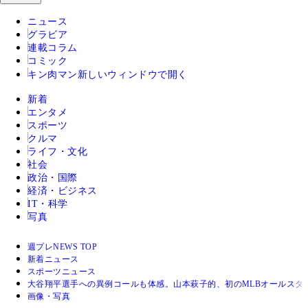
ニュース
グラビア
連載コラム
コミック
キン肉マン
新しいウィンドウで開く
新着
エンタメ
スポーツ
クルマ
ライフ・文化
社会
政治・国際
経済・ビジネス
IT・科学
写真
週プレNEWS TOP
新着ニュース
スポーツニュース
大谷翔平選手への異例コールも体感。山本萩子的、初のMLBオールスタ
画像・写真