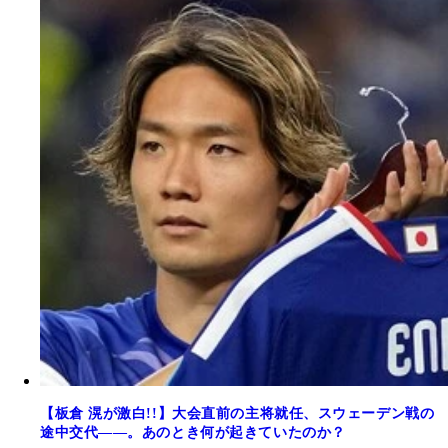
【板倉 滉が激白!!】大会直前の主将就任、スウェーデン戦の
途中交代――。あのとき何が起きていたのか？