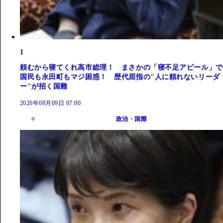
1
頼むから寝てくれ高市総理！ まさかの「寝不足アピール」で
国民も永田町もマジ困惑！ 歴代屈指の"人に頼れないリーダ
ー"が招く国難
2026年08月09日 07:00
政治・国際