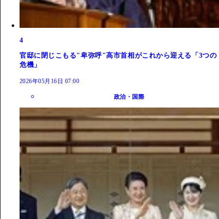
4
官邸に閉じこもる"卑弥呼"高市首相がこれから迎える「3つの
危機」
2026年05月16日 07:00
政治・国際