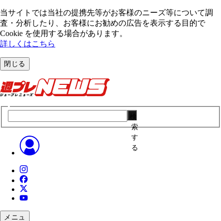
当サイトでは当社の提携先等がお客様のニーズ等について調
査・分析したり、お客様にお勧めの広告を表⽰する⽬的で
Cookie を使⽤する場合があります。
詳しくはこちら
閉じる
検
索
す
る
メニュ