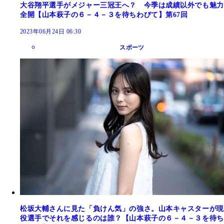
大谷翔平選手がメジャー三冠王へ？ 今季は成績以外でも魅力
全開【山本萩子の６－４－３を待ちわびて】第67回
2023年06月24日 06:30
スポーツ
松坂大輔さんに見た「負けん気」の強さ。山本キャスターが現
役選手でそれを感じるのは誰？【山本萩子の６－４－３を待ち