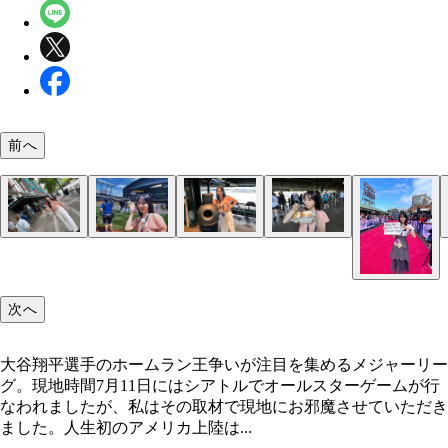
前へ
シアトル到着後すぐ、そのまま球場へ。初めて生で
地元のみなさん、とても好意的に取材を受けてくだ
いざフィールドに。数々の名選手が踏んできた場所
ゴミ箱にすら感動していると、現地のスタッフさん
シアトル名物のクラムチャウダー。美味しくて毎日
今でも目を閉じると、すべての瞬間が鮮明に浮かん
次へ
Tモバイルパークに、外観から感動。
ました。
思うと、このとき履いていた靴についた土を払い落
われました。
事の合間をぬって食べていました。
ます。
ことは、もうできません(笑)。
大谷翔平選手のホームラン王争いが注目を集めるメジャーリー
グ。現地時間7月11日にはシアトルでオールスターゲームが行
なわれましたが、私はその取材で現地にお邪魔させていただき
ました。人生初のアメリカ上陸は...