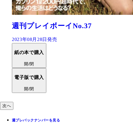
イNo.37
堂安律『
2023年03月20
紙の本で購入
開/閉
電子版で購入
開/閉
次へ
週プレバックナンバーを見る