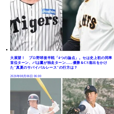
大展望！ プロ野球後半戦「4つの論点」。セは史上初の同率
首位ターン、パは鷹が独走ターン......優勝＆CS進出をかけ
た"真夏のサバイバルレース"の行方は？
2026年08月06日 06:00