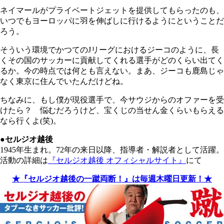
ネイマールがプライベートジェットを提供してもらったのも、
いつでもヨーロッパに羽を伸ばしに行けるようにということだ
ろう。
そういう環境でかつてのJリーグにおけるジーコのように、長
くその国のサッカーに貢献してくれる選手がどのくらい出てく
るか。今の時点では何とも言えない。まあ、ジーコも鹿島じゃ
なく東京に住んでいたんだけどね。
ちなみに、もし僕が現役選手で、今サウジからのオファーを受
けたら？ 悩むだろうけど、宝くじの当せん金くらいもらえる
なら行くよ(笑)。
●セルジオ越後
1945年生まれ。72年の来日以降、指導者・解説者として活躍。
活動の詳細は
『セルジオ越後 オフィシャルサイト』
にて
★『セルジオ越後の一蹴両断！』は毎週木曜日更新！★