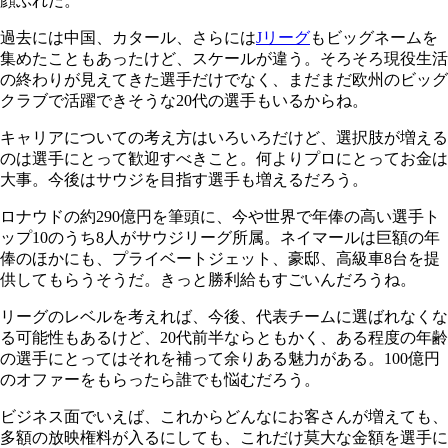
顔ぶれだ。
過去には中国、カタール、さらには
Jリーグ
もビッグネームを
集めたこともあったけど、スケールが違う。そろそろ現役生活
の終わりが見えてきた選手だけでなく、まだまだ欧州のビッグ
クラブで活躍できそうな20代の選手もいるからね。
キャリアについての考え方はいろいろだけど、選択肢が増える
のは選手にとって歓迎すべきこと。何よりプロにとってお金は
大事。今後はサウジを目指す選手も増えるだろう。
ロナウドの約290億円を筆頭に、今や世界で年俸の高い選手ト
ップ10のうち8人がサウジリーグ所属。ネイマールは巨額の年
俸のほかにも、プライベートジェット、豪邸、高級車8台を提
供してもらうそうだ。きっと勝利給もすごいんだろうね。
リーグのレベルを考えれば、今後、代表チームに選ばれなくな
る可能性もあるけど、20代前半ならともかく、ある程度の年齢
の選手にとってはそれを補って余りある魅力がある。100億円
のオファーをもらったら誰でも悩むだろう。
ビジネス面でいえば、これからどんなにお客さんが増えても、
多額の放映権料が入るにしても、これだけ莫大な金額を選手に