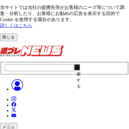
当サイトでは当社の提携先等がお客様のニーズ等について調
査・分析したり、お客様にお勧めの広告を表⽰する⽬的で
Cookie を使⽤する場合があります。
詳しくはこちら
閉じる
検
索
す
る
メニュ