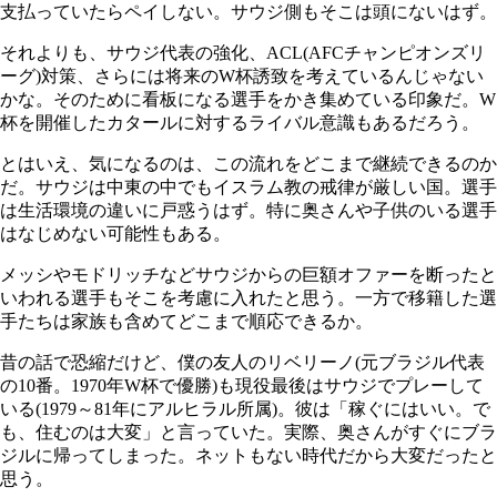
支払っていたらペイしない。サウジ側もそこは頭にないはず。
それよりも、サウジ代表の強化、ACL(AFCチャンピオンズリ
ーグ)対策、さらには将来のW杯誘致を考えているんじゃない
かな。そのために看板になる選手をかき集めている印象だ。W
杯を開催したカタールに対するライバル意識もあるだろう。
とはいえ、気になるのは、この流れをどこまで継続できるのか
だ。サウジは中東の中でもイスラム教の戒律が厳しい国。選手
は生活環境の違いに戸惑うはず。特に奥さんや子供のいる選手
はなじめない可能性もある。
メッシやモドリッチなどサウジからの巨額オファーを断ったと
いわれる選手もそこを考慮に入れたと思う。一方で移籍した選
手たちは家族も含めてどこまで順応できるか。
昔の話で恐縮だけど、僕の友人のリベリーノ(元ブラジル代表
の10番。1970年W杯で優勝)も現役最後はサウジでプレーして
いる(1979～81年にアルヒラル所属)。彼は「稼ぐにはいい。で
も、住むのは大変」と言っていた。実際、奥さんがすぐにブラ
ジルに帰ってしまった。ネットもない時代だから大変だったと
思う。