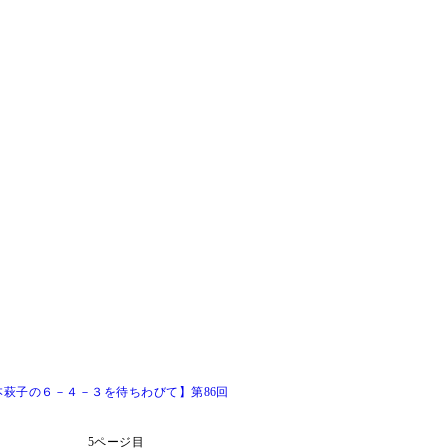
萩子の６－４－３を待ちわびて】第86回
5ページ目