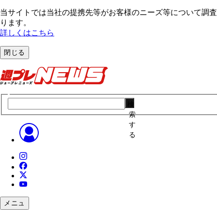
当サイトでは当社の提携先等がお客様のニーズ等について調査・
ります。
詳しくはこちら
閉じる
検
索
す
る
メニュ