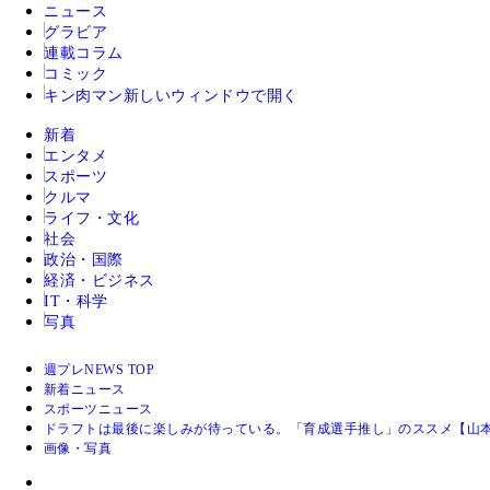
ニュース
グラビア
連載コラム
コミック
キン肉マン
新しいウィンドウで開く
新着
エンタメ
スポーツ
クルマ
ライフ・文化
社会
政治・国際
経済・ビジネス
IT・科学
写真
週プレNEWS TOP
新着ニュース
スポーツニュース
ドラフトは最後に楽しみが待っている。「育成選手推し」のススメ【山本
画像・写真