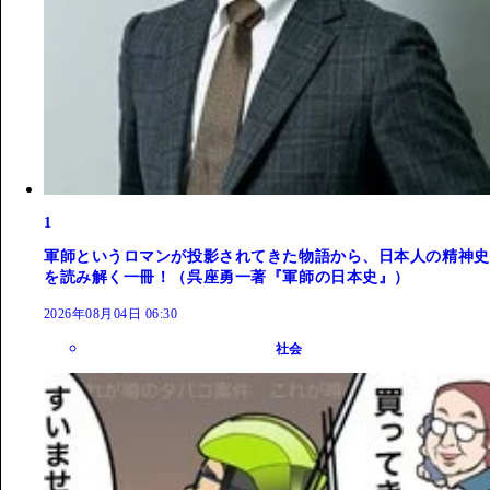
1
軍師というロマンが投影されてきた物語から、日本人の精神史
を読み解く一冊！（呉座勇一著『軍師の日本史』）
2026年08月04日 06:30
社会