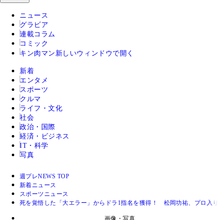
ニュース
グラビア
連載コラム
コミック
キン肉マン
新しいウィンドウで開く
新着
エンタメ
スポーツ
クルマ
ライフ・文化
社会
政治・国際
経済・ビジネス
IT・科学
写真
週プレNEWS TOP
新着ニュース
スポーツニュース
死を覚悟した「大エラー」からドラ1指名を獲得！ 松岡功祐、プロ入り
画像・写真