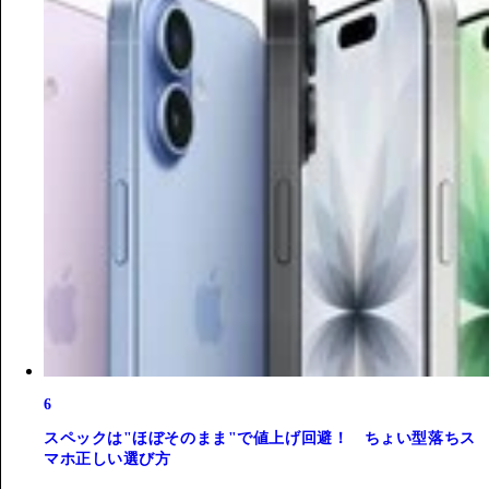
6
スペックは"ほぼそのまま"で値上げ回避！ ちょい型落ちス
マホ正しい選び方