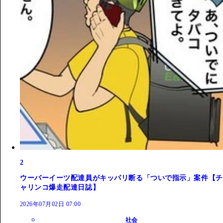
2
ウーバーイーツ配達員がキッパリ断る「ついで指示」案件【チ
ャリンコ爆走配達日誌】
2026年07月02日 07:00
社会