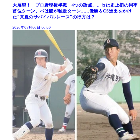
大展望！ プロ野球後半戦「4つの論点」。セは史上初の同率
首位ターン、パは鷹が独走ターン......優勝＆CS進出をかけ
た"真夏のサバイバルレース"の行方は？
2026年08月06日 06:00