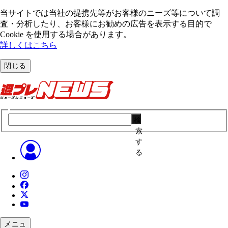
当サイトでは当社の提携先等がお客様のニーズ等について調
査・分析したり、お客様にお勧めの広告を表⽰する⽬的で
Cookie を使⽤する場合があります。
詳しくはこちら
閉じる
検
索
す
る
メニュ