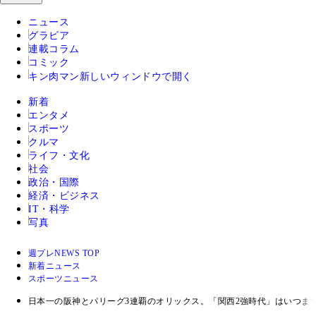
ニュース
グラビア
連載コラム
コミック
キン肉マン
新しいウィンドウで開く
新着
エンタメ
スポーツ
クルマ
ライフ・文化
社会
政治・国際
経済・ビジネス
IT・科学
写真
週プレNEWS TOP
新着ニュース
スポーツニュース
日本一の阪神とパリーグ3連覇のオリックス。「関西2強時代」はいつま