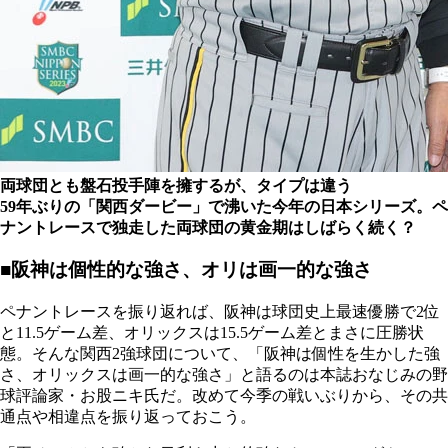
両球団とも盤石投手陣を擁するが、タイプは違う
59年ぶりの「関西ダービー」で沸いた今年の日本シリーズ。ペ
ナントレースで独走した両球団の黄金期はしばらく続く？
■阪神は個性的な強さ、オリは画一的な強さ
ペナントレースを振り返れば、阪神は球団史上最速優勝で2位
と11.5ゲーム差、オリックスは15.5ゲーム差とまさに圧勝状
態。そんな関西2強球団について、「阪神は個性を生かした強
さ、オリックスは画一的な強さ」と語るのは本誌おなじみの野
球評論家・お股ニキ氏だ。改めて今季の戦いぶりから、その共
通点や相違点を振り返っておこう。