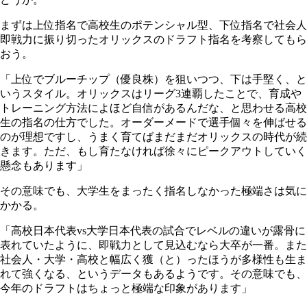
まずは上位指名で高校生のポテンシャル型、下位指名で社会人
即戦力に振り切ったオリックスのドラフト指名を考察してもら
おう。
「上位でブルーチップ（優良株）を狙いつつ、下は手堅く、と
いうスタイル。オリックスはリーグ3連覇したことで、育成や
トレーニング方法によほど自信があるんだな、と思わせる高校
生の指名の仕方でした。オーダーメードで選手個々を伸ばせる
のが理想ですし、うまく育てばまだまだオリックスの時代が続
きます。ただ、もし育たなければ徐々にピークアウトしていく
懸念もあります」
その意味でも、大学生をまったく指名しなかった極端さは気に
かかる。
「高校日本代表vs大学日本代表の試合でレベルの違いが露骨に
表れていたように、即戦力として見込むなら大卒が一番。また
社会人・大学・高校と幅広く獲（と）ったほうが多様性も生ま
れて強くなる、というデータもあるようです。その意味でも、
今年のドラフトはちょっと極端な印象があります」