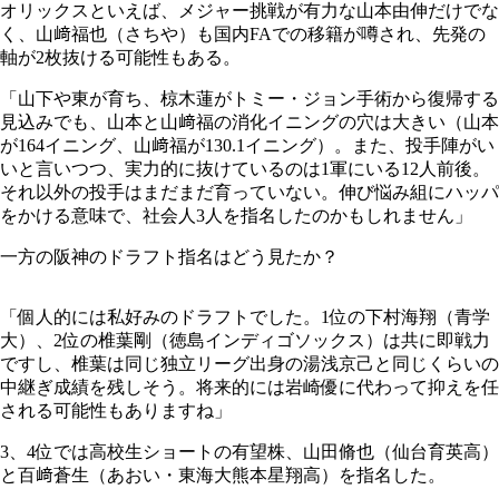
オリックスといえば、メジャー挑戦が有力な山本由伸だけでな
く、山﨑福也（さちや）も国内FAでの移籍が噂され、先発の
軸が2枚抜ける可能性もある。
「山下や東が育ち、椋木蓮がトミー・ジョン手術から復帰する
見込みでも、山本と山﨑福の消化イニングの穴は大きい（山本
が164イニング、山﨑福が130.1イニング）。また、投手陣がい
いと言いつつ、実力的に抜けているのは1軍にいる12人前後。
それ以外の投手はまだまだ育っていない。伸び悩み組にハッパ
をかける意味で、社会人3人を指名したのかもしれません」
一方の阪神のドラフト指名はどう見たか？
「個人的には私好みのドラフトでした。1位の下村海翔（青学
大）、2位の椎葉剛（徳島インディゴソックス）は共に即戦力
ですし、椎葉は同じ独立リーグ出身の湯浅京己と同じくらいの
中継ぎ成績を残しそう。将来的には岩崎優に代わって抑えを任
される可能性もありますね」
3、4位では高校生ショートの有望株、山田脩也（仙台育英高）
と百﨑蒼生（あおい・東海大熊本星翔高）を指名した。