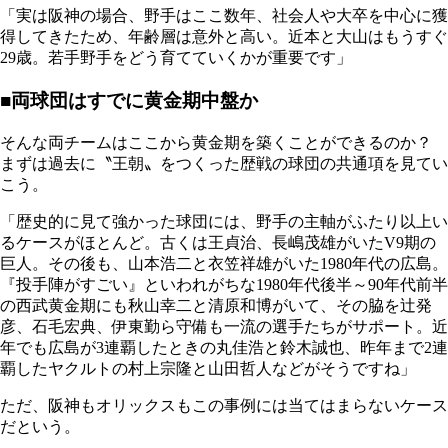
「実は阪神の場合、野手はここ数年、社会人や大卒を中心に獲
得してきたため、年齢層は意外と高い。近本と大山はもうすぐ
29歳。若手野手をどう育てていくかが重要です」
■両球団はすでに黄金期中盤か
そんな両チームはここから黄金期を築くことができるのか？
まずは過去に〝王朝〟をつくった歴戦の球団の共通項を見てい
こう。
「歴史的に見て強かった球団には、野手の主軸がふたり以上い
るケースがほとんど。古くは王貞治、長嶋茂雄がいたV9期の
巨人。その後も、山本浩二と衣笠祥雄がいた1980年代の広島。
『投手陣がすごい』といわれがちな1980年代後半～90年代前半
の西武黄金期にも秋山幸二と清原和博がいて、その脇を辻発
彦、石毛宏典、伊東勤ら守備も一流の選手たちがサポート。近
年でも広島が3連覇したときの丸佳浩と鈴木誠也、昨年まで2連
覇したヤクルトの村上宗隆と山田哲人などがそうですね」
ただ、阪神もオリックスもこの事例には当てはまらないケース
だという。