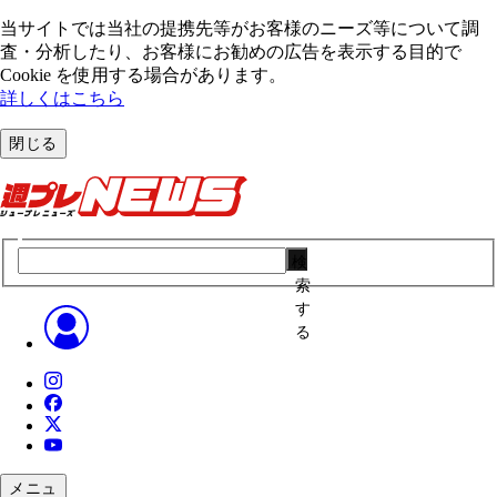
当サイトでは当社の提携先等がお客様のニーズ等について調
査・分析したり、お客様にお勧めの広告を表⽰する⽬的で
Cookie を使⽤する場合があります。
詳しくはこちら
閉じる
検
索
す
る
メニュ