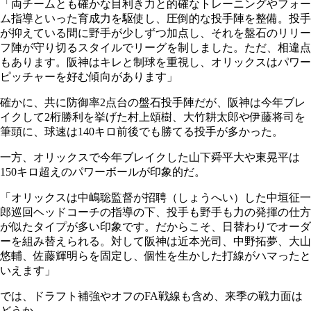
「両チームとも確かな目利き力と的確なトレーニングやフォー
ム指導といった育成力を駆使し、圧倒的な投手陣を整備。投手
が抑えている間に野手が少しずつ加点し、それを盤石のリリー
フ陣が守り切るスタイルでリーグを制しました。ただ、相違点
もあります。阪神はキレと制球を重視し、オリックスはパワー
ピッチャーを好む傾向があります」
確かに、共に防御率2点台の盤石投手陣だが、阪神は今年ブレ
イクして2桁勝利を挙げた村上頌樹、大竹耕太郎や伊藤将司を
筆頭に、球速は140キロ前後でも勝てる投手が多かった。
一方、オリックスで今年ブレイクした山下舜平大や東晃平は
150キロ超えのパワーボールが印象的だ。
「オリックスは中嶋聡監督が招聘（しょうへい）した中垣征一
郎巡回ヘッドコーチの指導の下、投手も野手も力の発揮の仕方
が似たタイプが多い印象です。だからこそ、日替わりでオーダ
ーを組み替えられる。対して阪神は近本光司、中野拓夢、大山
悠輔、佐藤輝明らを固定し、個性を生かした打線がハマったと
いえます」
では、ドラフト補強やオフのFA戦線も含め、来季の戦力面は
どうか。