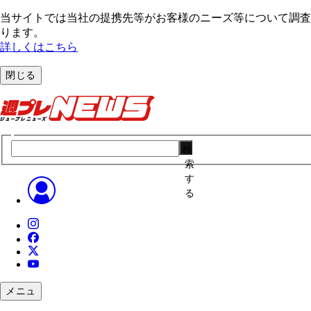
当サイトでは当社の提携先等がお客様のニーズ等について調査・
ります。
詳しくはこちら
閉じる
検
索
す
る
メニュ