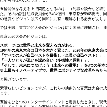
五輪開催を考える上で問題となるのは、（汚職や談合など取引
た。その内訳は組織委員会が6404億円、東京都が5965億円
の意義やビジョンは広く国民に共有・理解される必要がありま
では実際、東京2020大会のビジョンは広く国民に理解され、
東京2020大会のビジョンは、
スポーツには世界と未来を変える力がある。
1964年の東京大会は日本を大きく変えた。2020年の東京大会
「すべての人が自己ベストを目指し（全員が自己ベスト）」、
「一人ひとりが互いを認め合い（多様性と調和）」、
「そして、未来につなげよう（未来への継承）」を3つの基本
史上最もイノベーティブで、世界にポジティブな改革をもたら
と掲げています。
素晴らしいビジョンですが、これらの抽象的な言葉は大会の成
ます。
五輪をひとつのエンターテインメントと定義したときに、現代
得してもらえる、そんな五輪開催の意義やビジョンを掲げるの