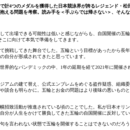
大会で計4つのメダルを獲得した日本競泳界が誇るレジェンド・
抱える問題を考察。読み手を＜手ぶらでは帰さない＞、そんな
選手として出場できる可能性は低いと感じながらも、自国開催の
そこに向けて本気で準備をしてきます。
て挑戦してきた舞台でした。五輪という目標があったから長年
の自分が形成されてきたと思っています。
た世界的なパンデミックの中、1年の延期を経て2021年に開催
ジアムの建て替え、公式エンブレムをめぐる盗作疑惑、組織委
や談合も明らかに。五輪とお金の問題はより後味の悪いものとし
札幌招致活動が推進されている頃のことでした。私が日本オリン
自分が人生をかけて勝負してきた五輪の自国開催に反対してい
句を言われない状態で五輪を開催することはできないのだろう