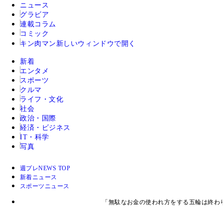
ニュース
グラビア
連載コラム
コミック
キン肉マン
新しいウィンドウで開く
新着
エンタメ
スポーツ
クルマ
ライフ・文化
社会
政治・国際
経済・ビジネス
IT・科学
写真
週プレNEWS TOP
新着ニュース
スポーツニュース
「無駄なお金の使われ方をする五輪は終わ