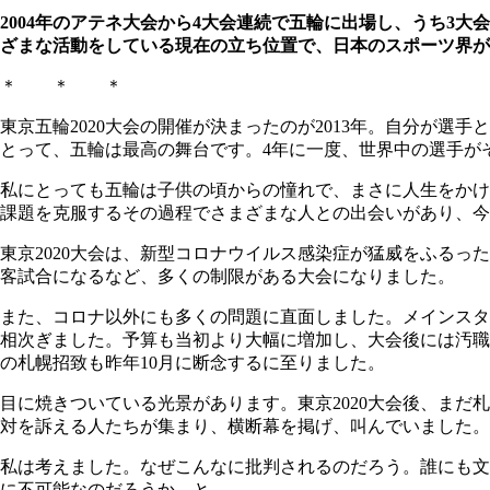
2004年のアテネ大会から4大会連続で五輪に出場し、うち3
ざまな活動をしている現在の立ち位置で、日本のスポーツ界が
＊ ＊ ＊
東京五輪2020大会の開催が決まったのが2013年。自分が
とって、五輪は最高の舞台です。4年に一度、世界中の選手が
私にとっても五輪は子供の頃からの憧れで、まさに人生をかけ
課題を克服するその過程でさまざまな人との出会いがあり、今
東京2020大会は、新型コロナウイルス感染症が猛威をふるっ
客試合になるなど、多くの制限がある大会になりました。
また、コロナ以外にも多くの問題に直面しました。メインスタ
相次ぎました。予算も当初より大幅に増加し、大会後には汚職
の札幌招致も昨年10月に断念するに至りました。
目に焼きついている光景があります。東京2020大会後、まだ
対を訴える人たちが集まり、横断幕を掲げ、叫んでいました。
私は考えました。なぜこんなに批判されるのだろう。誰にも文
に不可能なのだろうか、と。