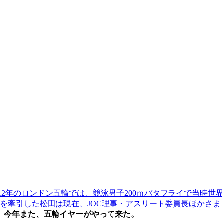
012年のロンドン五輪では、競泳男子200ｍバタフライで当時
を牽引した松田は現在、JOC理事・アスリート委員長ほかさ
年。今年また、五輪イヤーがやって来た。