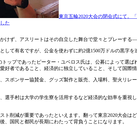
東京五輪2020大会の閉会式にて
した
かけず、アスリートはその自立した舞台で堂々とプレーする―
会として有名ですが、公金を使わずに約2億1500万ドルの黒字
のトップであったピーター・ユベロス氏は、公募によって選ばれ
愛好者であること、経済的に独立していること、そして国際情
、スポンサー協賛金、グッズ製作と販売、入場料、聖火リレー
れ、選手村は大学の学生寮を活用するなど経済的な効率を重視
ト削減が重要であったといえます。翻って東京2020大会はど
後、国民と都民が長期にわたって背負うことになります。