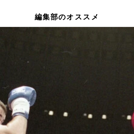
編集部のオススメ
者ランディ・クートゥア（左）を破り、24歳の若さでベルトを巻い
凄惨な場面が続出した『UFC2』
に出場するジョシュ・バーネットと鈴木みのる（撮影／布施鋼治