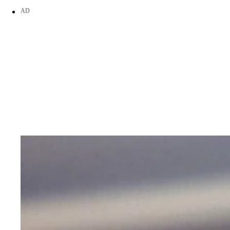
UFC1、2、4をオール一本勝ち（TKO含む）で