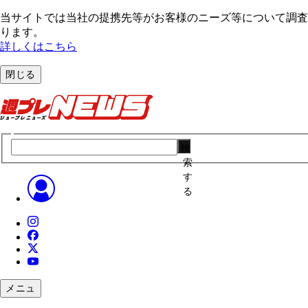
当サイトでは当社の提携先等がお客様のニーズ等について調査・
ります。
詳しくはこちら
閉じる
検
索
す
る
メニュ