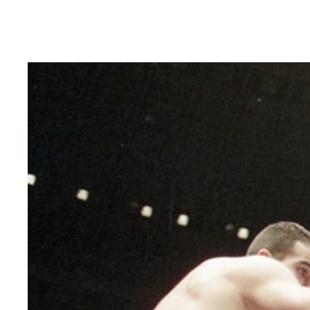
2002年3月、UFC5戦目でUFC世界ヘビー級王
過酷にも程がある16人制ワンデートーナメントで、
6月22日の「ブラッドスポーツ 武士道」日本大会