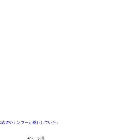
の武道やカンフーが横行していた」
4ページ目