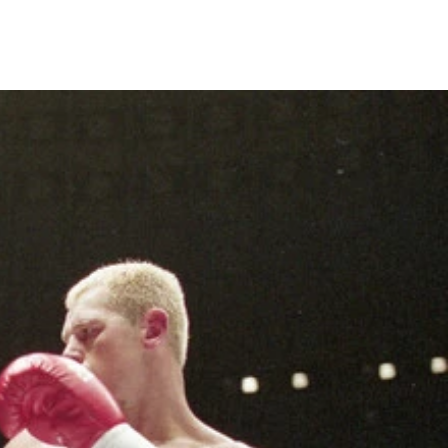
たジョシュ
）