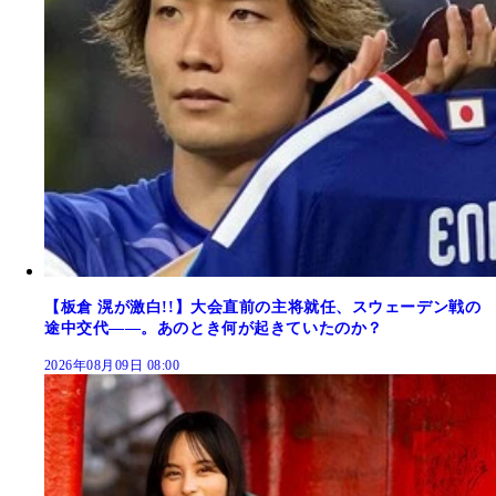
【板倉 滉が激白!!】大会直前の主将就任、スウェーデン戦の
途中交代――。あのとき何が起きていたのか？
2026年08月09日 08:00