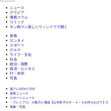
ニュース
グラビア
連載コラム
コミック
キン肉マン
新しいウィンドウで開く
新着
エンタメ
スポーツ
クルマ
ライフ・文化
社会
政治・国際
経済・ビジネス
IT・科学
写真
週プレNEWS TOP
新着ニュース
スポーツニュース
「プレミア12」の魅力と価値【山本萩子の６－４－３を待ちわびて】第1
画像・写真