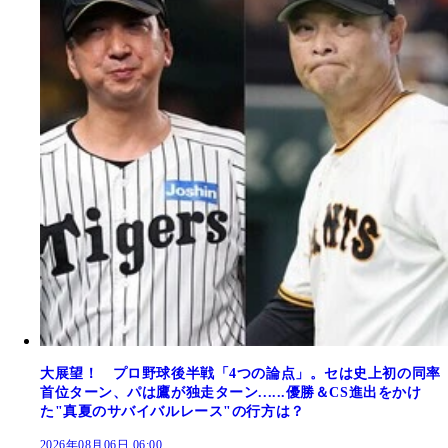
大展望！ プロ野球後半戦「4つの論点」。セは史上初の同率
首位ターン、パは鷹が独走ターン......優勝＆CS進出をかけ
た"真夏のサバイバルレース"の行方は？
2026年08月06日 06:00