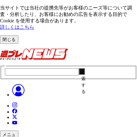
当サイトでは当社の提携先等がお客様のニーズ等について調
査・分析したり、お客様にお勧めの広告を表⽰する⽬的で
Cookie を使⽤する場合があります。
詳しくはこちら
閉じる
検
索
す
る
メニュ