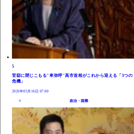
5
官邸に閉じこもる"卑弥呼"高市首相がこれから迎える「3つの
危機」
2026年05月16日 07:00
政治・国際