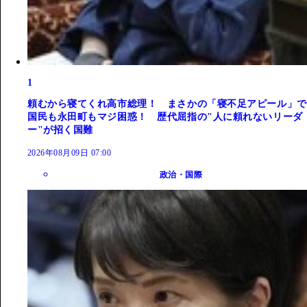
1
頼むから寝てくれ高市総理！ まさかの「寝不足アピール」で
国民も永田町もマジ困惑！ 歴代屈指の"人に頼れないリーダ
ー"が招く国難
2026年08月09日 07:00
政治・国際