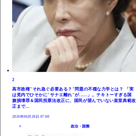
2
高市政権"それ急ぐ必要ある？"問題の不穏な力学とは？ 「実
は党内でひそかに"サナエ離れ"が......」。テキトーすぎる国
旗損壊罪＆国民投票法改正に、国民が望んでいない皇室典範改
正まで...
2026年06月28日 07:00
政治・国際