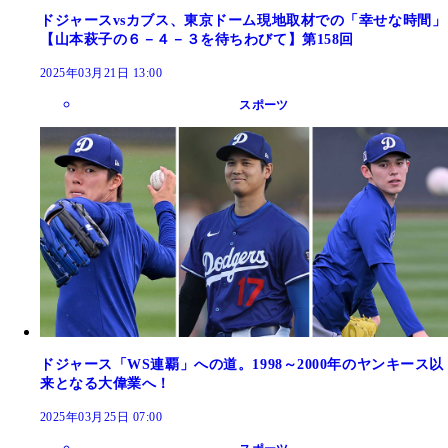
ドジャースvsカブス、東京ドーム現地取材での「幸せな時間」
【山本萩子の６－４－３を待ちわびて】第158回
2025年03月21日 13:00
スポーツ
ドジャース「WS連覇」への道。1998～2000年のヤンキース以
来となる大偉業へ！
2025年03月25日 07:00