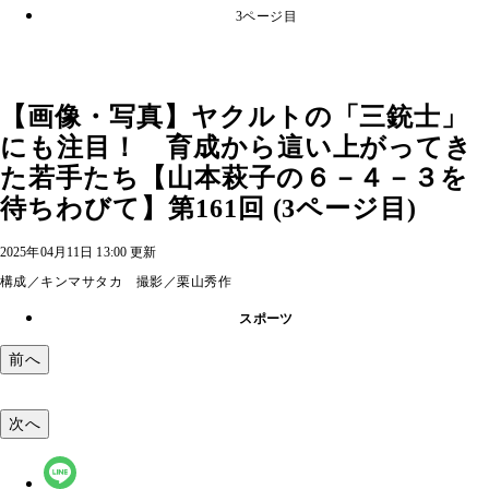
3ページ目
【画像・写真】ヤクルトの「三銃士」
にも注目！ 育成から這い上がってき
た若手たち【山本萩子の６－４－３を
待ちわびて】第161回 (3ページ目)
2025年04月11日 13:00 更新
構成／キンマサタカ 撮影／栗山秀作
スポーツ
前へ
次へ