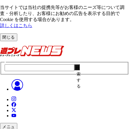
当サイトでは当社の提携先等がお客様のニーズ等について調
査・分析したり、お客様にお勧めの広告を表⽰する⽬的で
Cookie を使⽤する場合があります。
詳しくはこちら
閉じる
検
索
す
る
メニュ