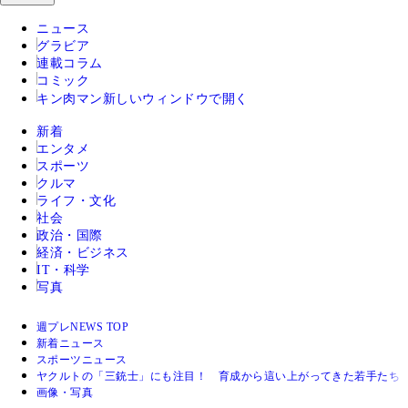
ニュース
グラビア
連載コラム
コミック
キン肉マン
新しいウィンドウで開く
新着
エンタメ
スポーツ
クルマ
ライフ・文化
社会
政治・国際
経済・ビジネス
IT・科学
写真
週プレNEWS TOP
新着ニュース
スポーツニュース
ヤクルトの「三銃士」にも注目！ 育成から這い上がってきた若手たち【
画像・写真