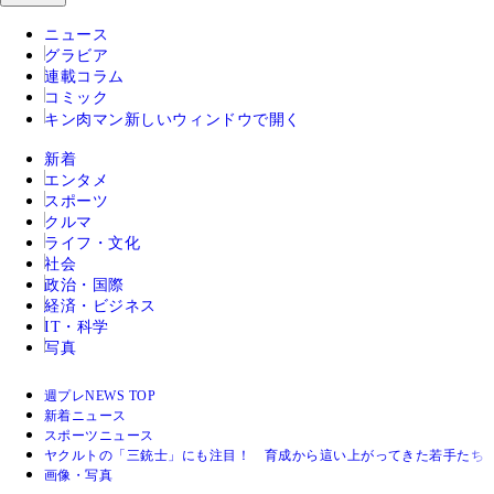
ニュース
グラビア
連載コラム
コミック
キン肉マン
新しいウィンドウで開く
新着
エンタメ
スポーツ
クルマ
ライフ・文化
社会
政治・国際
経済・ビジネス
IT・科学
写真
週プレNEWS TOP
新着ニュース
スポーツニュース
ヤクルトの「三銃士」にも注目！ 育成から這い上がってきた若手たち【
画像・写真