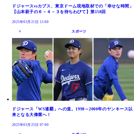
ドジャースvsカブス、東京ドーム現地取材での「幸せな時間」
【山本萩子の６－４－３を待ちわびて】第158回
2025年03月21日 13:00
スポーツ
ドジャース「WS連覇」への道。1998～2000年のヤンキース以
来となる大偉業へ！
2025年03月25日 07:00