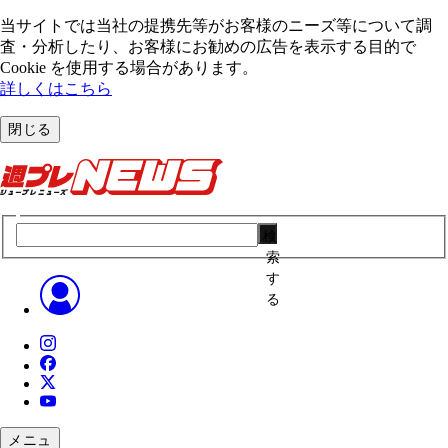
当サイトでは当社の提携先等がお客様のニーズ等について調
査・分析したり、お客様にお勧めの広告を表⽰する⽬的で
Cookie を使⽤する場合があります。
詳しくはこちら
閉じる
検
索
す
る
メニュ