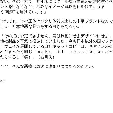
ない。その一方で、昨年末にはクールな雰囲気の街頭体験イベ
ントを行なうなど、巧みなイメージ戦略を仕掛けて、うま
く“地雷”を避けています」
それでも、その正体はパクリ体質丸出しの中華ブランドなんで
しょ、と意地悪な見方をする向きもあるが…。
「その点は否定できません。昔は技術にせよデザインにせよ、
他社製品を平気で模倣していました。今も日本以外の国でファ
ーウェイが展開している自社キャッチコピーは、キヤノンのそ
れとまったく同じ『ｍａｋｅ ｉｔ ｐｏｓｓｉｂｌｅ』だっ
たりするし（笑）」（石川氏）
ただ、そんな悪癖は急速に改まりつつあるのだとか。