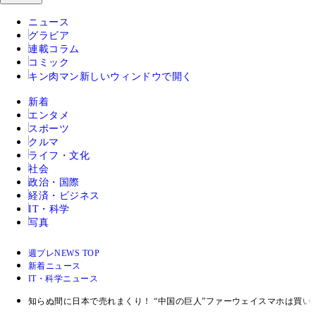
ニュース
グラビア
連載コラム
コミック
キン肉マン
新しいウィンドウで開く
新着
エンタメ
スポーツ
クルマ
ライフ・文化
社会
政治・国際
経済・ビジネス
IT・科学
写真
週プレNEWS TOP
新着ニュース
IT・科学ニュース
知らぬ間に日本で売れまくり！ “中国の巨人”ファーウェイスマホは買い