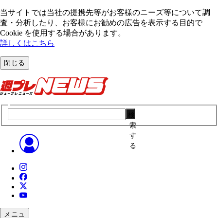
当サイトでは当社の提携先等がお客様のニーズ等について調
査・分析したり、お客様にお勧めの広告を表⽰する⽬的で
Cookie を使⽤する場合があります。
詳しくはこちら
閉じる
検
索
す
る
メニュ