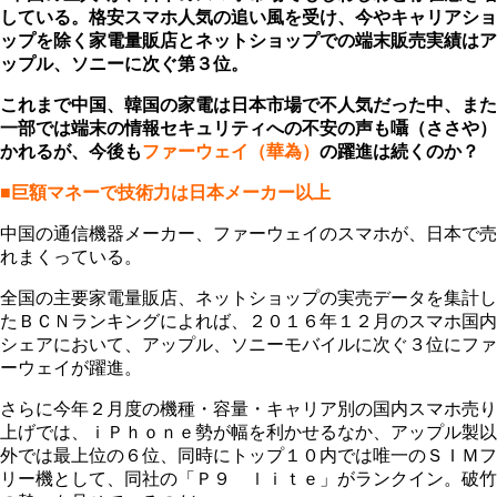
している。格安スマホ人気の追い風を受け、今やキャリアショ
ップを除く家電量販店とネットショップでの端末販売実績はア
ップル、ソニーに次ぐ第３位。
これまで中国、韓国の家電は日本市場で不人気だった中、また
一部では端末の情報セキュリティへの不安の声も囁（ささや）
かれるが、今後も
フ
ァーウェイ（華為）
の躍進は続くのか？
■巨額マネーで技術力は日本メーカー以上
中国の通信機器メーカー、ファーウェイのスマホが、日本で売
れまくっている。
全国の主要家電量販店、ネットショップの実売データを集計し
たＢＣＮランキングによれば、２０１６年１２月のスマホ国内
シェアにおいて、アップル、ソニーモバイルに次ぐ３位にファ
ーウェイが躍進。
さらに今年２月度の機種・容量・キャリア別の国内スマホ売り
上げでは、ｉＰｈｏｎｅ勢が幅を利かせるなか、アップル製以
外では最上位の６位、同時にトップ１０内では唯一のＳＩＭフ
リー機として、同社の「Ｐ９ ｌｉｔｅ」がランクイン。破竹