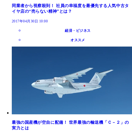
同業者から視察殺到！ 社員の幸福度を最優先する人気中古タ
イヤ店の“売らない精神”とは？
2017年04月30日 10:00
経済・ビジネス
オススメ
最強の国産機が空自に配備！ 世界最強の輸送機「Ｃ－２」の
実力とは