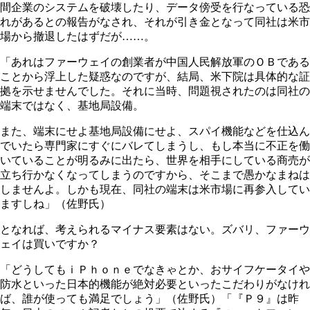
間企業のシステムを破壊したり、データ傍受を行なっている恐
れがあるとの報告がなされ、それが引き金となって同社は米市
場から撤退したはずだが……。
「あれはファーウェイの創業者が中国人民解放軍のＯＢである
ことから浮上した疑惑なのですが、結局、米下院は具体的な証
拠を示せませんでした。それに当時、問題視されたのは同社の
端末ではなく、基地局設備。
また、端末にせよ基地局設備にせよ、スパイ機能などを仕込ん
でいたら専門家にすぐにバレてしまうし、もし本当に不正を働
いていることが明るみに出たら、世界を相手にしている商売が
立ち行かなくなってしまうのですから、そこまで愚かなまねは
しませんよ。しかも現在、同社の端末は米市場に再参入してい
ますしね」（佐野氏）
となれば、考えられるマイナス要素はない。ズバリ、ファーウ
ェイは買いですか？
「どうしてもｉＰｈｏｎｅでなきゃとか、おサイフケータイや
防水といった日本的機能が絶対必要といったこだわりがなけれ
ば、誰が使っても満足でしょう」（佐野氏）「『Ｐ９』は昨