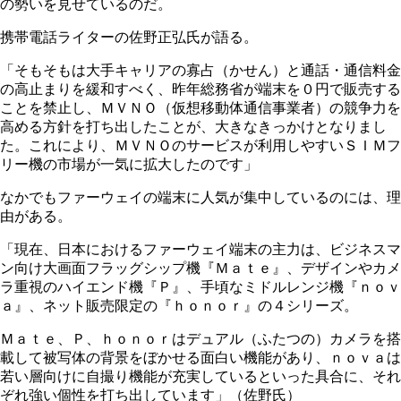
の勢いを見せているのだ。
携帯電話ライターの佐野正弘氏が語る。
「そもそもは大手キャリアの寡占（かせん）と通話・通信料金
の高止まりを緩和すべく、昨年総務省が端末を０円で販売する
ことを禁止し、ＭＶＮＯ（仮想移動体通信事業者）の競争力を
高める方針を打ち出したことが、大きなきっかけとなりまし
た。これにより、ＭＶＮＯのサービスが利用しやすいＳＩＭフ
リー機の市場が一気に拡大したのです」
なかでもファーウェイの端末に人気が集中しているのには、理
由がある。
「現在、日本におけるファーウェイ端末の主力は、ビジネスマ
ン向け大画面フラッグシップ機『Ｍａｔｅ』、デザインやカメ
ラ重視のハイエンド機『Ｐ』、手頃なミドルレンジ機『ｎｏｖ
ａ』、ネット販売限定の『ｈｏｎｏｒ』の４シリーズ。
Ｍａｔｅ、Ｐ、ｈｏｎｏｒはデュアル（ふたつの）カメラを搭
載して被写体の背景をぼかせる面白い機能があり、ｎｏｖａは
若い層向けに自撮り機能が充実しているといった具合に、それ
ぞれ強い個性を打ち出しています」（佐野氏）