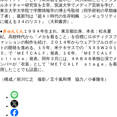
ルネイチャー研究室を主宰。筑波大学でメディア芸術を学び、
東京大学大学院で学際情報学の博士号取得（同学府初の早期修
了者）。最新刊は『超ＡＩ時代の生存戦略 シンギュラリティ
に備える３４のリスト』（大和書房）。
●
きゅんくん
１９９４年生まれ、東京都出身。本名：松永夏
紀。高校時代から「メカを着ること」を目標にロボティクスフ
ァッションの制作を続け、２０１４年からウェアラブルロボッ
トの開発を進める。１５年、米テキサスでの「ＳＸＳＷ２０１
５」で「ＭＥＴＣＡＬＦ」発表。１６年、「ＭＥＴＣＡＬＦ
ｃｌｉｏｎｅ」発表。同年３月には、ＡＫＢ４８単独公演でメ
ンバーが「衣装」として「ＭＥＴＣＡＬＦ ｓｔａｇｅ」を着
用したことでも話題に。
（構成／前川仁之 撮影／五十嵐和博 協力／小峯隆生）