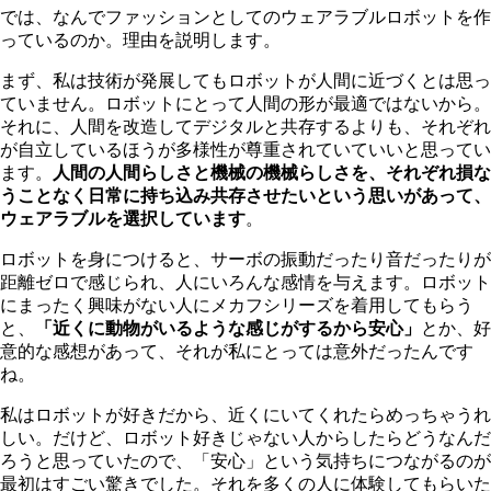
では、なんでファッションとしてのウェアラブルロボットを作
っているのか。理由を説明します。
まず、私は技術が発展してもロボットが人間に近づくとは思っ
ていません。ロボットにとって人間の形が最適ではないから。
それに、人間を改造してデジタルと共存するよりも、それぞれ
が自立しているほうが多様性が尊重されていていいと思ってい
ます。
人間の人間らしさと機械の機械らしさを、それぞれ損な
うことなく日常に持ち込み共存させたいという思いがあって、
ウェアラブルを選択しています
。
ロボットを身につけると、サーボの振動だったり音だったりが
距離ゼロで感じられ、人にいろんな感情を与えます。ロボット
にまったく興味がない人にメカフシリーズを着用してもらう
と、
「近くに動物がいるような感じがするから安心」
とか、好
意的な感想があって、それが私にとっては意外だったんです
ね。
私はロボットが好きだから、近くにいてくれたらめっちゃうれ
しい。だけど、ロボット好きじゃない人からしたらどうなんだ
ろうと思っていたので、「安心」という気持ちにつながるのが
最初はすごい驚きでした。それを多くの人に体験してもらいた