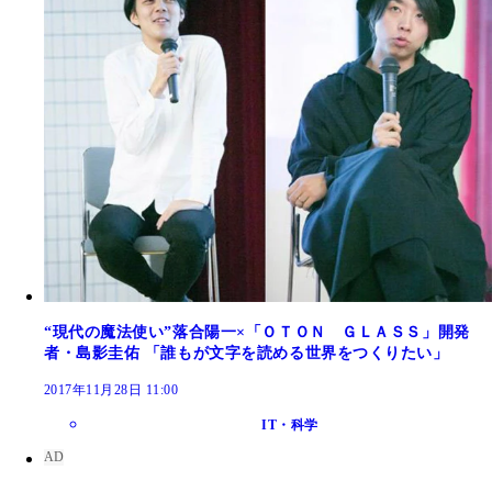
“現代の魔法使い”落合陽一×「ＯＴＯＮ ＧＬＡＳＳ」開発
者・島影圭佑 「誰もが文字を読める世界をつくりたい」
2017年11月28日 11:00
IT・科学