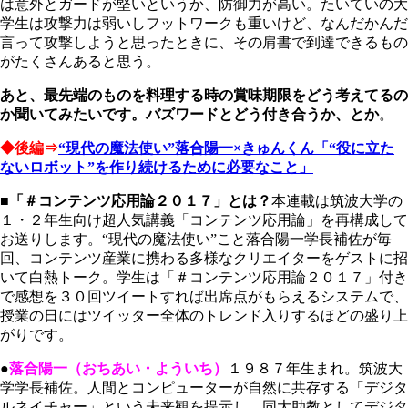
は意外とガードが堅いというか、防御力が高い。たいていの大
学生は攻撃力は弱いしフットワークも重いけど、なんだかんだ
言って攻撃しようと思ったときに、その肩書で到達できるもの
がたくさんあると思う。
あと、最先端のものを料理する時の賞味期限をどう考えてるの
か聞いてみたいです。バズワードとどう付き合うか、とか
。
◆後編⇒
“現代の魔法使い”落合陽一×きゅんくん「“役に立た
ないロボット”を作り続けるために必要なこと」
■「＃コンテンツ応用論２０１７」とは？
本連載は筑波大学の
１・２年生向け超人気講義「コンテンツ応用論」を再構成して
お送りします。“現代の魔法使い”こと落合陽一学長補佐が毎
回、コンテンツ産業に携わる多様なクリエイターをゲストに招
いて白熱トーク。学生は「＃コンテンツ応用論２０１７」付き
で感想を３０回ツイートすれば出席点がもらえるシステムで、
授業の日にはツイッター全体のトレンド入りするほどの盛り上
がりです。
●
落合陽一（おちあい・よういち）
１９８７年生まれ。筑波大
学学長補佐。人間とコンピューターが自然に共存する「デジタ
ルネイチャー」という未来観を提示し、同大助教としてデジタ