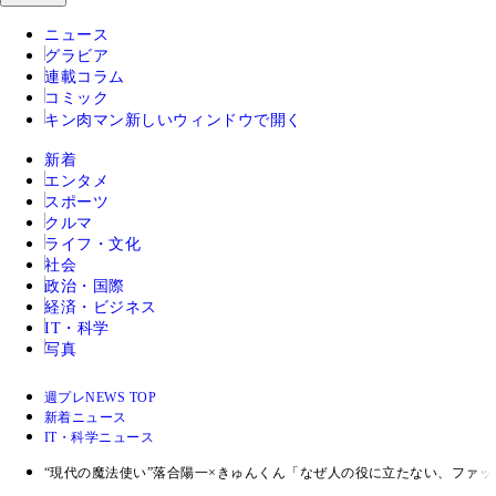
ニュース
グラビア
連載コラム
コミック
キン肉マン
新しいウィンドウで開く
新着
エンタメ
スポーツ
クルマ
ライフ・文化
社会
政治・国際
経済・ビジネス
IT・科学
写真
週プレNEWS TOP
新着ニュース
IT・科学ニュース
“現代の魔法使い”落合陽一×きゅんくん「なぜ人の役に立たない、ファ