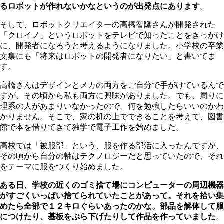
るロボットが作れないかなというのが出発点にあります
。
そして、ロボットクリエイターの高橋智隆さんが開発された
「クロイノ」というロボットをテレビで知ったことをきっかけ
に、開発者になろうと考えるようになりました。小学校の卒業
文集にも「将来はロボットの開発者になりたい」と書いてま
す。
高橋さんはデザインとメカの両方をご自分で手がけているんで
すが、その頃から私も両方に興味がありました。でも、周りに
理系の人があまりいなかったので、何を勉強したらいいのかわ
かりません。そこで、家の机の上でできることを考えて、図書
館で本を借りてきて独学で電子工作を始めました。
高校では「被服部」という、服を作る部活に入ったんですが、
その頃から自分の軸はテクノロジーだと思っていたので、それ
をテーマに服をつくり始めました。
ある日、学校の近くのゴミ捨て場にコンピューターの周辺機器
がすごくいっぱい捨てられていたことがあって。それを拾い集
めたら全部で１２キロぐらいあったのかな。部品を解体して服
につけたり、基板をぶら下げたりして作品を作っていました
。