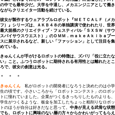
の中でも最年少だ。大学を中退し、メカエンジニアとして働き
ながらクリエイター活動を続けている。
彼女が製作するウェアラブルロボット『ＭＥＴＣＡＬＦ（メカ
フ）』シリーズは、ＡＫＢ４８の単独講演で使われたり、世界
最大規模のクリエイティブ・フェスティバル「ＳＸＳＷ（サウ
スバイサウスウエスト）」のＤＭＭ．ｍａｋｅＡｋｉｂａブー
スに展示されるなど、新しい「ファッション」として注目を集
めている。
きゅんくんが手がけるロボットの特徴は、ズバリ「役に立たな
い」こと。ふつうロボットに期待される有用性とは離れたとこ
ろで、彼女の創意は光る。
＊ ＊ ＊
きゅんくん
私がロボットの開発者になろうと決めたのは小学
生の頃です。小さいころから「ロボットコンテスト」のロボッ
トに憧れていました。企業がつくるきっちりしたものよりも、
学生がつくるような、板金を加工したちょっと粗削りなロボッ
トのほうが自分は好きだなと思って。
中身が見える武骨な状態
でも、ロボットに興味のない層の方々からかわいがってもらえ