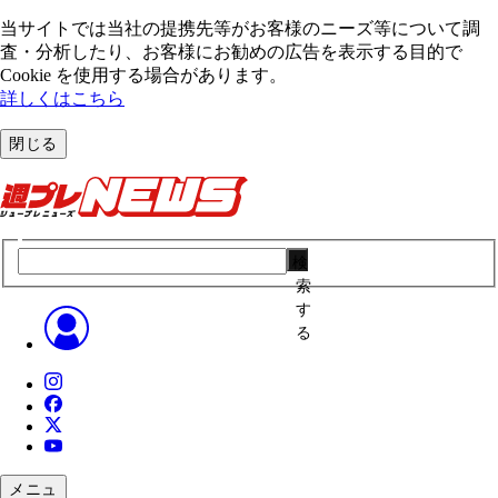
当サイトでは当社の提携先等がお客様のニーズ等について調
査・分析したり、お客様にお勧めの広告を表⽰する⽬的で
Cookie を使⽤する場合があります。
詳しくはこちら
閉じる
検
索
す
る
メニュ