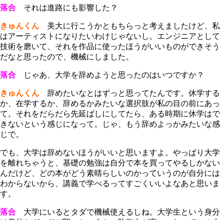
落合
それは進路にも影響した？
きゅんくん
美大に行こうかともちらっと考えましたけど、私
はアーティストになりたいわけじゃないし。エンジニアとして
技術を磨いて、それを作品に使ったほうがいいものができそう
だなと思ったので、機械にしました。
落合
じゃあ、大学を辞めようと思ったのはいつですか？
きゅんくん
辞めたいなとはずっと思ってたんです。休学する
か、在学するか、辞めるかみたいな選択肢が私の目の前にあっ
て。それをだらだら先延ばしにしてたら、ある時期に休学はで
きないという感じになって。じゃ、もう辞めよっかみたいな感
じで。
でも、大学は辞めないほうがいいと思いますよ。やっぱり大学
を離れちゃうと、基礎の勉強は自分で本を買ってやるしかない
んだけど、どの本がどう素晴らしいのかっていうのが自分には
わからないから、講義で学べるってすごくいいよなあと思いま
す。
落合
大学にいるとタダで機械使えるしね。大学生という身分