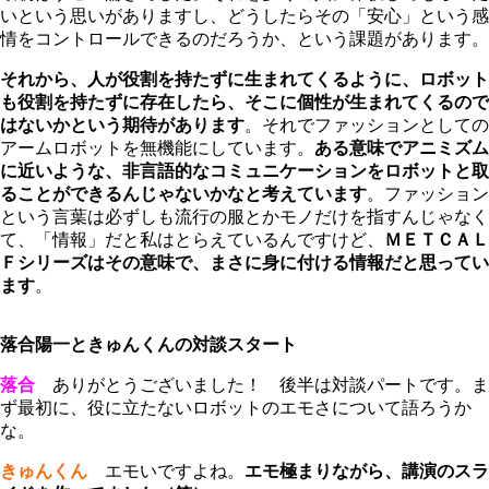
いという思いがありますし、どうしたらその「安心」という感
情をコントロールできるのだろうか、という課題があります。
それから、人が役割を持たずに生まれてくるように、ロボット
も役割を持たずに存在したら、そこに個性が生まれてくるので
はないかという期待があります
。それでファッションとしての
アームロボットを無機能にしています。
ある意味でアニミズム
に近いような、非言語的なコミュニケーションをロボットと取
ることができるんじゃないかなと考えています
。ファッション
という言葉は必ずしも流行の服とかモノだけを指すんじゃなく
て、「情報」だと私はとらえているんですけど、
ＭＥＴＣＡＬ
Ｆシリーズはその意味で、まさに身に付ける情報だと思ってい
ます
。
落合陽一ときゅんくんの対談スタート
落合
ありがとうございました！ 後半は対談パートです。ま
ず最初に、役に立たないロボットのエモさについて語ろうか
な。
きゅんくん
エモいですよね。
エモ極まりながら、講演のスラ