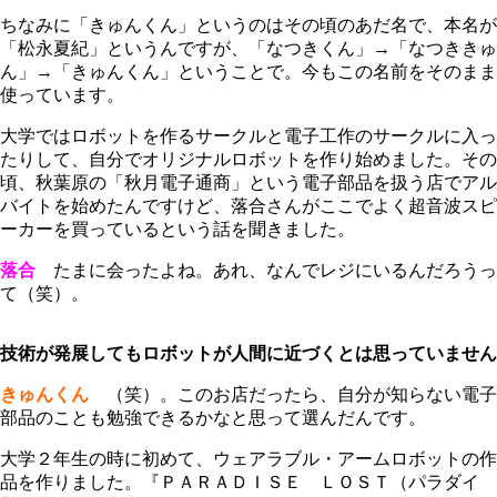
ちなみに「きゅんくん」というのはその頃のあだ名で、本名が
「松永夏紀」というんですが、「なつきくん」→「なつききゅ
ん」→「きゅんくん」ということで。今もこの名前をそのまま
使っています。
大学ではロボットを作るサークルと電子工作のサークルに入っ
たりして、自分でオリジナルロボットを作り始めました。その
頃、秋葉原の「秋月電子通商」という電子部品を扱う店でアル
バイトを始めたんですけど、落合さんがここでよく超音波スピ
ーカーを買っているという話を聞きました。
落合
たまに会ったよね。あれ、なんでレジにいるんだろうっ
て（笑）。
技術が発展してもロボットが人間に近づくとは思っていません
きゅんくん
（笑）。このお店だったら、自分が知らない電子
部品のことも勉強できるかなと思って選んだんです。
大学２年生の時に初めて、ウェアラブル・アームロボットの作
品を作りました。『ＰＡＲＡＤＩＳＥ ＬＯＳＴ（パラダイ