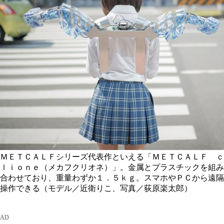
ＭＥＴＣＡＬＦシリーズ代表作といえる「ＭＥＴＣＡＬＦ ｃ
ｌｉｏｎｅ（メカフクリオネ）」。金属とプラスチックを組み
合わせており、重量わずか１．５ｋｇ。スマホやＰＣから遠隔
操作できる（モデル／近衛りこ、写真／荻原楽太郎）