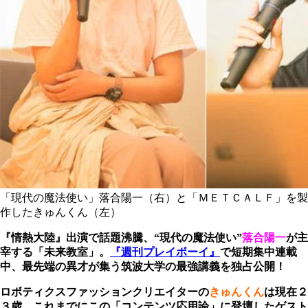
「現代の魔法使い」落合陽一（右）と「ＭＥＴＣＡＬＦ」を製
作したきゅんくん（左）
『情熱大陸』出演で話題沸騰、“現代の魔法使い”
落合陽一
が主
宰する「未来教室」。
『週刊プレイボーイ』
で短期集中連載
中、最先端の異才が集う筑波大学の最強講義を独占公開！
ロボティクスファッションクリエイターの
きゅんくん
は現在２
３歳。これまでにこの「コンテンツ応用論」に登壇したゲスト