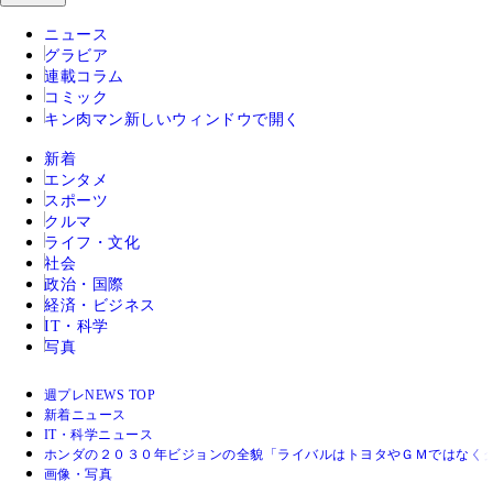
ニュース
グラビア
連載コラム
コミック
キン肉マン
新しいウィンドウで開く
新着
エンタメ
スポーツ
クルマ
ライフ・文化
社会
政治・国際
経済・ビジネス
IT・科学
写真
週プレNEWS TOP
新着ニュース
IT・科学ニュース
ホンダの２０３０年ビジョンの全貌「ライバルはトヨタやＧＭではなく
画像・写真