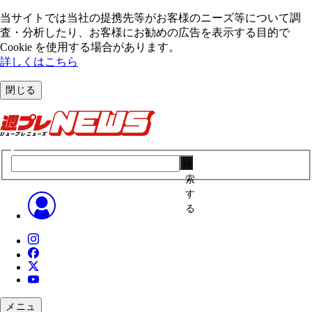
当サイトでは当社の提携先等がお客様のニーズ等について調
査・分析したり、お客様にお勧めの広告を表⽰する⽬的で
Cookie を使⽤する場合があります。
詳しくはこちら
閉じる
検
索
す
る
メニュ