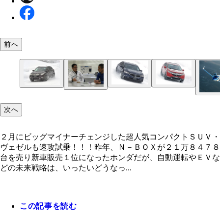
前へ
レジェンドが２月９日に一部改良を受けて超絶進化
現時点で国内市場には未導入の新型ＣＲ－Ｖ。試乗
２月にビッグマイナーチェンジした超人気コンパク
目の３モータースポーツハイブリッドの走りも旧型
ルは左ハンドルのプロトタイプだった。パワートレ
次へ
ＵＶ・ヴェゼルも速攻試乗！！！
取材は北海道鷹栖町にある本田技術研究所で行なっ
大幅に向上した。
は２リットル直４ＤＯＨＣ＋２モーターのハイブリ
がっつり雪上試乗をこなした小沢（右）は、間髪入
ド。けっこうな雪道にもかかわらずパワフルな走り
６０分以上の濃厚インタビューを板井氏（左）に敢
２月にビッグマイナーチェンジした超人気コンパクトＳＵＶ・
露したが、走行フィールはモーターならではの上質
実は１９８６年にはジェット機の開発に着手してい
た！！！
ヴェゼルも速攻試乗！！！昨年、Ｎ－ＢＯＸが２１万８４７８
らかな乗り心地であった。ちなみに駆動は４ＷＤ。
いうホンダ。ちなみにホンダジェットのカタログ価
台を売り新車販売１位になったホンダだが、自動運転やＥＶな
は最短だと今夏というウワサも。
４９０万ドル（約５億２５５０万円）
どの未来戦略は、いったいどうなっ...
この記事を読む