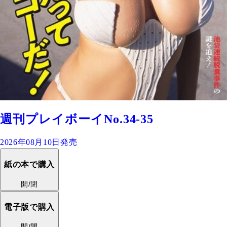
週刊プレイボーイNo.34-35
2026年08月10日発売
紙の本で購入
開/閉
電子版で購入
開/閉