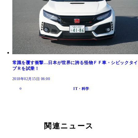
常識を覆す衝撃…日本が世界に誇る怪物ＦＦ車・シビックタイ
プＲを試乗！
2018年02月15日 06:00
IT・科学
関連ニュース