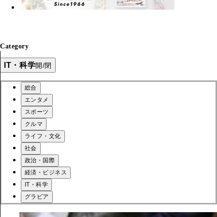
Category
IT・科学
開/閉
総合
エンタメ
スポーツ
クルマ
ライフ・文化
社会
政治・国際
経済・ビジネス
IT・科学
グラビア