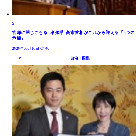
5
官邸に閉じこもる"卑弥呼"高市首相がこれから迎える「3つの
危機」
2026年05月16日 07:00
政治・国際