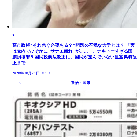
2
高市政権"それ急ぐ必要ある？"問題の不穏な力学とは？ 「実
は党内でひそかに"サナエ離れ"が......」。テキトーすぎる国
旗損壊罪＆国民投票法改正に、国民が望んでいない皇室典範改
正まで...
2026年06月28日 07:00
政治・国際