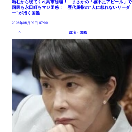
頼むから寝てくれ高市総理！ まさかの「寝不足アピール」で
国民も永田町もマジ困惑！ 歴代屈指の"人に頼れないリーダ
ー"が招く国難
2026年08月09日 07:00
政治・国際