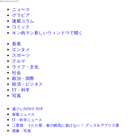
ニュース
グラビア
連載コラム
コミック
キン肉マン
新しいウィンドウで開く
新着
エンタメ
スポーツ
クルマ
ライフ・文化
社会
政治・国際
経済・ビジネス
IT・科学
写真
週プレNEWS TOP
新着ニュース
IT・科学ニュース
二度寝、うたた寝…春の眠気に負けない！ グッズ＆アプリ５選
画像・写真