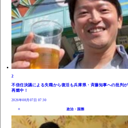
2
不信任決議による失職から復活も兵庫県・斉藤知事への批判が
再燃中！
2026年08月07日 07:30
政治・国際