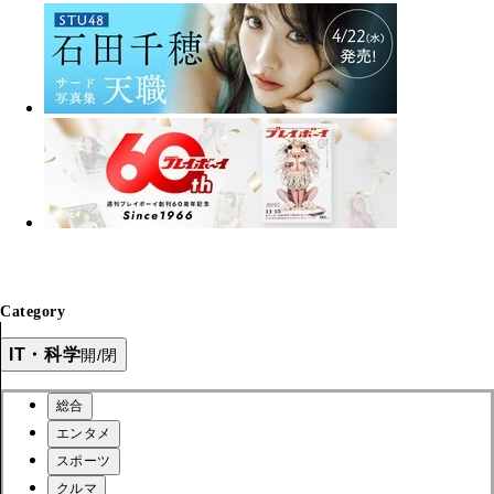
Category
IT・科学
開/閉
総合
エンタメ
スポーツ
クルマ