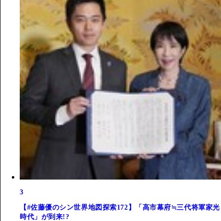
3
【#佐藤優のシン世界地図探索172】「高市幕府≒三代将軍家光
時代」が到来!?