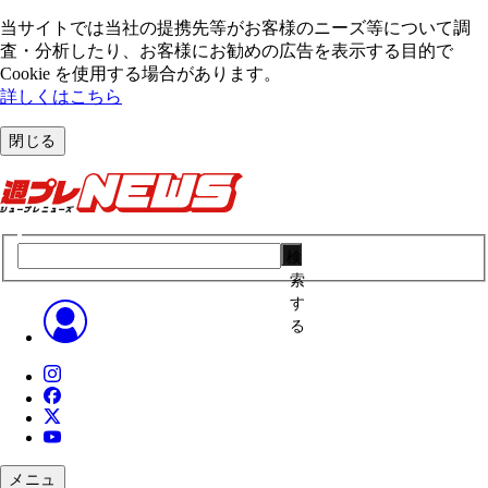
当サイトでは当社の提携先等がお客様のニーズ等について調
査・分析したり、お客様にお勧めの広告を表⽰する⽬的で
Cookie を使⽤する場合があります。
詳しくはこちら
閉じる
検
索
す
る
メニュ