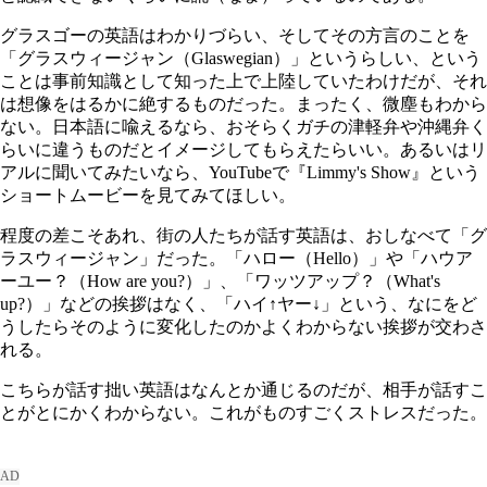
グラスゴーの英語はわかりづらい、そしてその方言のことを
「グラスウィージャン（Glaswegian）」というらしい、という
ことは事前知識として知った上で上陸していたわけだが、それ
は想像をはるかに絶するものだった。まったく、微塵もわから
ない。日本語に喩えるなら、おそらくガチの津軽弁や沖縄弁く
らいに違うものだとイメージしてもらえたらいい。あるいはリ
アルに聞いてみたいなら、YouTubeで『Limmy's Show』という
ショートムービーを見てみてほしい。
程度の差こそあれ、街の人たちが話す英語は、おしなべて「グ
ラスウィージャン」だった。「ハロー（Hello）」や「ハウア
ーユー？（How are you?）」、「ワッツアップ？（What's
up?）」などの挨拶はなく、「ハイ↑ヤー↓」という、なにをど
うしたらそのように変化したのかよくわからない挨拶が交わさ
れる。
こちらが話す拙い英語はなんとか通じるのだが、相手が話すこ
とがとにかくわからない。これがものすごくストレスだった。