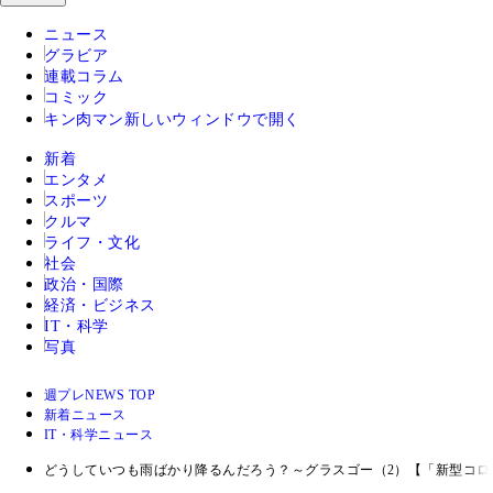
ニュース
グラビア
連載コラム
コミック
キン肉マン
新しいウィンドウで開く
新着
エンタメ
スポーツ
クルマ
ライフ・文化
社会
政治・国際
経済・ビジネス
IT・科学
写真
週プレNEWS TOP
新着ニュース
IT・科学ニュース
どうしていつも雨ばかり降るんだろう？～グラスゴー（2）【「新型コロ