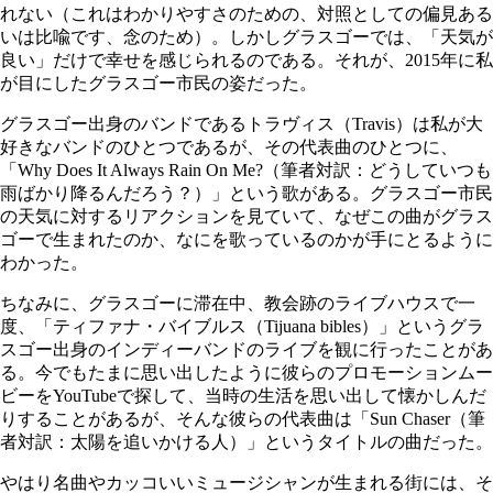
れない（これはわかりやすさのための、対照としての偏見ある
いは比喩です、念のため）。しかしグラスゴーでは、「天気が
良い」だけで幸せを感じられるのである。それが、2015年に私
が目にしたグラスゴー市民の姿だった。
グラスゴー出身のバンドであるトラヴィス（Travis）は私が大
好きなバンドのひとつであるが、その代表曲のひとつに、
「Why Does It Always Rain On Me?（筆者対訳：どうしていつも
雨ばかり降るんだろう？）」という歌がある。グラスゴー市民
の天気に対するリアクションを見ていて、なぜこの曲がグラス
ゴーで生まれたのか、なにを歌っているのかが手にとるように
わかった。
ちなみに、グラスゴーに滞在中、教会跡のライブハウスで一
度、「ティファナ・バイブルス（Tijuana bibles）」というグラ
スゴー出身のインディーバンドのライブを観に行ったことがあ
る。今でもたまに思い出したように彼らのプロモーションムー
ビーをYouTubeで探して、当時の生活を思い出して懐かしんだ
りすることがあるが、そんな彼らの代表曲は「Sun Chaser（筆
者対訳：太陽を追いかける人）」というタイトルの曲だった。
やはり名曲やカッコいいミュージシャンが生まれる街には、そ