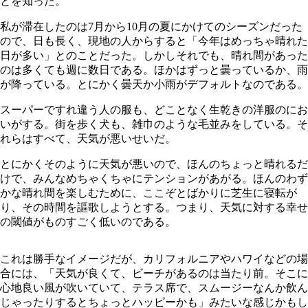
とを知った。
私が滞在したのは7月から10月の夏にかけてのシーズンだった
ので、日も長く、現地の人からすると「今年はめっちゃ晴れた
日が多い」とのことだった。しかしそれでも、晴れ間があった
のは多くても週に数日である。ほかはずっと曇っているか、雨
が降っている。とにかく曇天か小雨がデフォルトなのである。
スーパーですれ違う人の服も、どことなく生乾きの洋服のにお
いがする。街を歩く犬も、雑巾のような毛並みをしている。そ
れらはすべて、天気が悪いせいだ。
とにかくそのように天気が悪いので、ほんのちょっと晴れるだ
けで、みんなめちゃくちゃにテンションがあがる。ほんのわず
かな晴れ間を楽しむために、ここぞとばかりに芝生に寝転が
り、その時間を謳歌しようとする。つまり、天気に対する幸せ
の閾値がものすごく低いのである。
これは勝手なイメージだが、カリフォルニアやハワイなどの場
合には、「天気が良くて、ビーチがあるのは当たり前。そこに
心地良い風が吹いていて、テラス席で、スムージーなんか飲ん
じゃったりするとちょっとハッピーかも」みたいな感じかもし