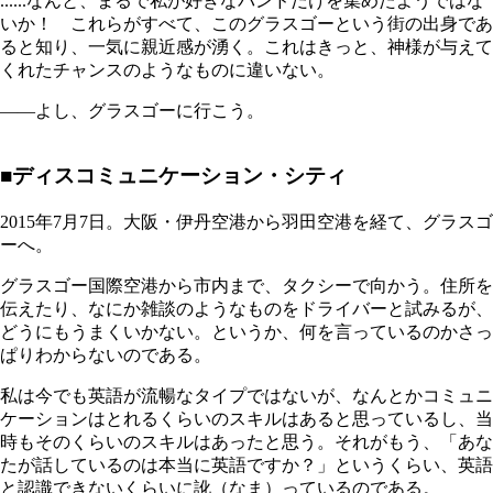
......なんと、まるで私が好きなバンドだけを集めたようではな
いか！ これらがすべて、このグラスゴーという街の出身であ
ると知り、一気に親近感が湧く。これはきっと、神様が与えて
くれたチャンスのようなものに違いない。
――よし、グラスゴーに行こう。
■ディスコミュニケーション・シティ
2015年7月7日。大阪・伊丹空港から羽田空港を経て、グラスゴ
ーへ。
グラスゴー国際空港から市内まで、タクシーで向かう。住所を
伝えたり、なにか雑談のようなものをドライバーと試みるが、
どうにもうまくいかない。というか、何を言っているのかさっ
ぱりわからないのである。
私は今でも英語が流暢なタイプではないが、なんとかコミュニ
ケーションはとれるくらいのスキルはあると思っているし、当
時もそのくらいのスキルはあったと思う。それがもう、「あな
たが話しているのは本当に英語ですか？」というくらい、英語
と認識できないくらいに訛（なま）っているのである。