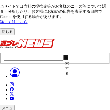
当サイトでは当社の提携先等がお客様のニーズ等について調
査・分析したり、お客様にお勧めの広告を表⽰する⽬的で
Cookie を使⽤する場合があります。
詳しくはこちら
閉じる
検
索
す
る
メニュ