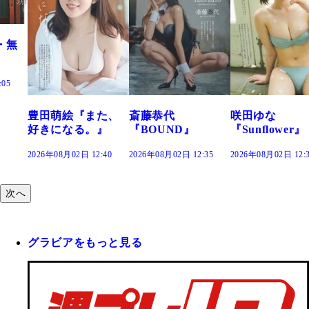
た、
斎藤恭代
咲田ゆな
藤水咲桜『花
』
『BOUND』
『Sunflower』
だまり』
:40
2026年08月02日 12:35
2026年08月02日 12:30
2026年08月02日 12:
次へ
グラビアをもっと見る