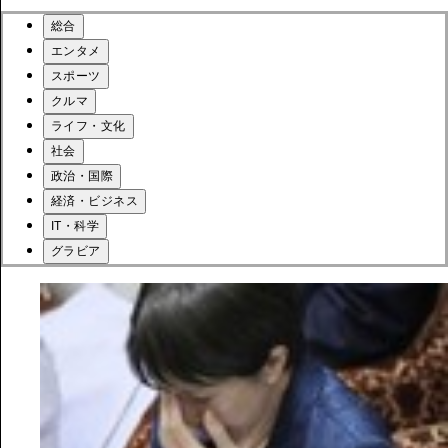
総合
エンタメ
スポーツ
クルマ
ライフ・文化
社会
政治・国際
経済・ビジネス
IT・科学
グラビア