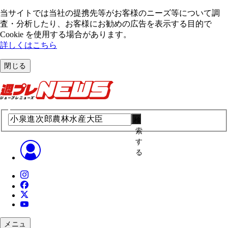
当サイトでは当社の提携先等がお客様のニーズ等について調
査・分析したり、お客様にお勧めの広告を表⽰する⽬的で
Cookie を使⽤する場合があります。
詳しくはこちら
閉じる
検
索
す
る
メニュ