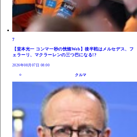
7
【堂本光一 コンマ一秒の恍惚Web】後半戦はメルセデス、フ
ェラーリ、マクラーレンの三つ巴になる!?
2026年08月07日 08:00
クルマ