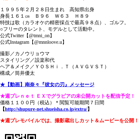
１９９５年２月２８日生まれ 高知県出身
身長１６１㎝ Ｂ９６ Ｗ６３ Ｈ８９
特技は歌（カラオケの精密採点で最高９８点）、ゴルフ。
○フリーのタレント、モデルとして活動中。
公式Twitter【@tmni_on】
公式Instagram【@mnnloove.u】
撮影／カノウリョウマ
スタイリング／設楽和代
ヘア＆メイク／ＹＯＳＨｉ．Ｔ（ＡＶＧＶＳＴ）
構成／筒井優太
★【動画】南奈々『彼女の刃』メッセージ
★週プレｎｅｔ ＥＸでグラビアの未公開カットを配信予定！
価格１１００円（税込）＊閲覧可能期間７日間
【
http://shupure-net.shueisha.co.jp/extra/
】
★週プレモバイルでは、撮影蔵出しカット＆ムービーを公開！