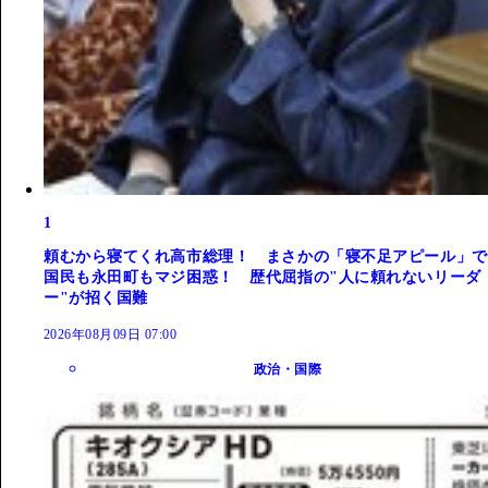
1
頼むから寝てくれ高市総理！ まさかの「寝不足アピール」で
国民も永田町もマジ困惑！ 歴代屈指の"人に頼れないリーダ
ー"が招く国難
2026年08月09日 07:00
政治・国際