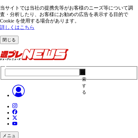
当サイトでは当社の提携先等がお客様のニーズ等について調
査・分析したり、お客様にお勧めの広告を表⽰する⽬的で
Cookie を使⽤する場合があります。
詳しくはこちら
閉じる
検
索
す
る
メニュ