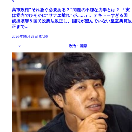
3
高市政権"それ急ぐ必要ある？"問題の不穏な力学とは？ 「実
は党内でひそかに"サナエ離れ"が......」。テキトーすぎる国
旗損壊罪＆国民投票法改正に、国民が望んでいない皇室典範改
正まで...
2026年06月28日 07:00
政治・国際