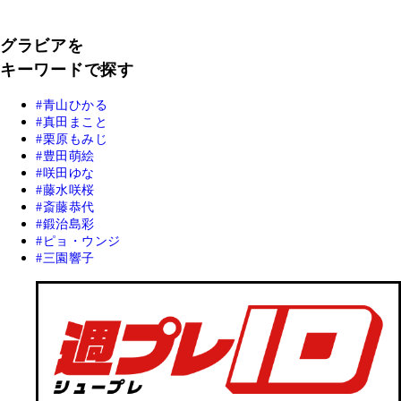
グラビアを
キーワードで探す
青山ひかる
真田まこと
栗原もみじ
豊田萌絵
咲田ゆな
藤水咲桜
斎藤恭代
鍛治島彩
ピョ・ウンジ
三園響子