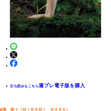
週プレ電子版を購入
立ち読みもこちら
■南 奈々（ＭＩＮＡＭＩ ＮＡＮＡ）