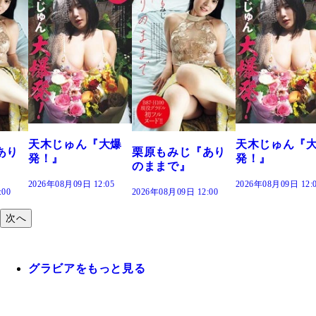
大爆
天木じゅん『大爆
栗原もみじ『あり
栗原もみじ『
発！』
のままで』
のままで』
:05
2026年08月09日 12:05
2026年08月09日 12:00
2026年08月09日 12:
次へ
グラビアをもっと見る