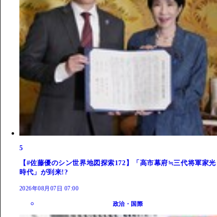
5
【#佐藤優のシン世界地図探索172】「高市幕府≒三代将軍家光
時代」が到来!?
2026年08月07日 07:00
政治・国際