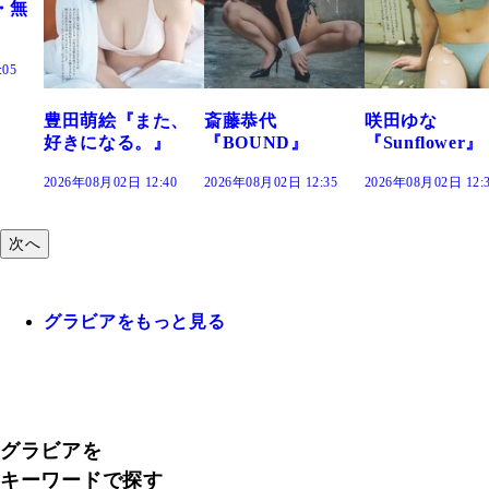
た、
斎藤恭代
咲田ゆな
藤水咲桜『花
』
『BOUND』
『Sunflower』
だまり』
:40
2026年08月02日 12:35
2026年08月02日 12:30
2026年08月02日 12:
次へ
グラビアをもっと見る
グラビアを
キーワードで探す