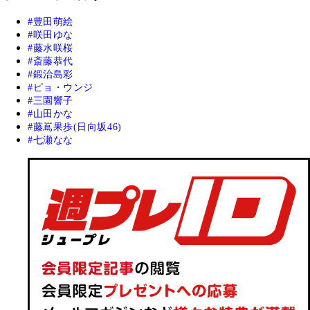
豊田萌絵
咲田ゆな
藤水咲桜
斎藤恭代
鍛治島彩
ピョ・ウンジ
三園響子
山田かな
藤嶌果歩(日向坂46)
七瀬なな