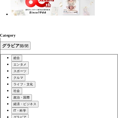
Category
グラビア
開/閉
総合
エンタメ
スポーツ
クルマ
ライフ・文化
社会
政治・国際
経済・ビジネス
IT・科学
グラビア