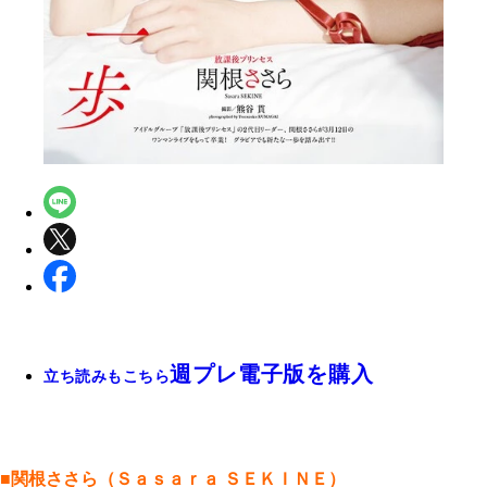
週プレ電子版を購入
立ち読みもこちら
■関根ささら（Ｓａｓａｒａ ＳＥＫＩＮＥ）