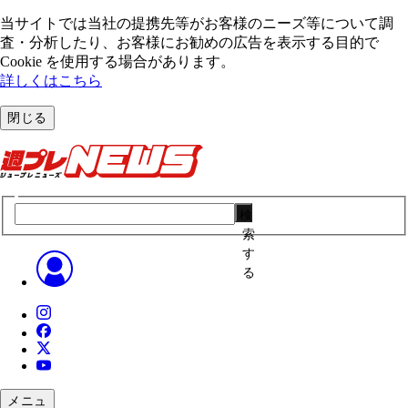
当サイトでは当社の提携先等がお客様のニーズ等について調
査・分析したり、お客様にお勧めの広告を表⽰する⽬的で
Cookie を使⽤する場合があります。
詳しくはこちら
閉じる
検
索
す
る
メニュ