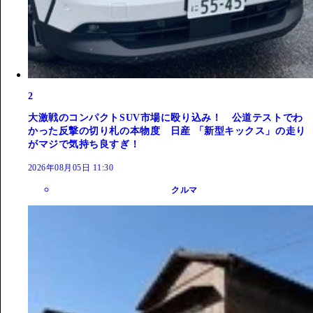
2
大激戦のコンパクトSUV市場に殴り込み！ 公道テストでわ
かった反撃の切り札の本物度 日産 「新型キックス」の走り
がマジで気持ち良すぎ！
2026年08月05日 11:30
クルマ