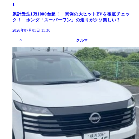
1
累計受注1万1000台超！ 異例の大ヒットEVを徹底チェッ
ク！ ホンダ「スーパーワン」の走りがクソ楽しい!!
2026年07月01日 11:30
クルマ