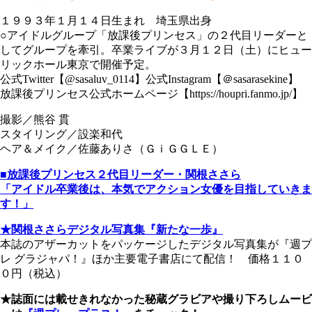
１９９３年１月１４日生まれ 埼玉県出身
○アイドルグループ「放課後プリンセス」の２代目リーダーと
してグループを牽引。卒業ライブが３月１２日（土）にヒュー
リックホール東京で開催予定。
公式Twitter【@sasaluv_0114】公式Instagram【＠sasarasekine】
放課後プリンセス公式ホームページ【https://houpri.fanmo.jp/】
撮影／熊谷 貫
スタイリング／設楽和代
ヘア＆メイク／佐藤ありさ（ＧｉＧＧＬＥ）
■放課後プリンセス２代目リーダー・関根ささら
「アイドル卒業後は、本気でアクション女優を目指していきま
す！」
★関根ささらデジタル写真集『新たな一歩』
本誌のアザーカットをパッケージしたデジタル写真集が『週プ
レ グラジャパ！』ほか主要電子書店にて配信！ 価格１１０
０円（税込）
★誌面には載せきれなかった秘蔵グラビアや撮り下ろしムービ