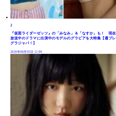
2
『仮面ライダーゼッツ』の「みなみ」＆「なすか」も！ 現在
放送中のドラマに出演中のモデルのグラビアを大特集【週プレ
グラジャパ！】
2026年08月05日 12:00