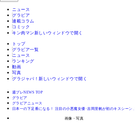
ニュース
グラビア
連載コラム
コミック
キン肉マン
新しいウィンドウで開く
トップ
グラビア一覧
ニュース
ランキング
動画
写真
グラジャパ！
新しいウィンドウで開く
週プレNEWS TOP
グラビア
グラビアニュース
日本一の下足番になる！ 注目の小悪魔女優･吉岡里帆が初のキスシーン
画像・写真