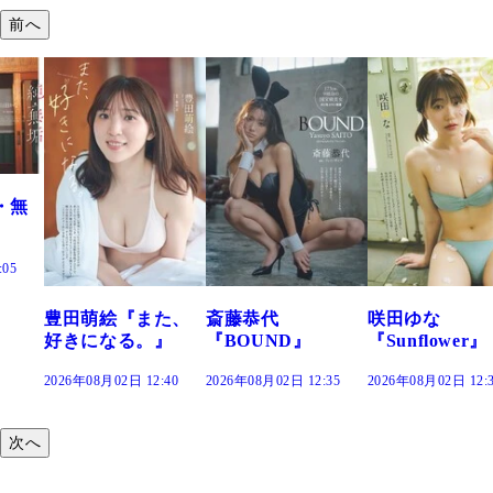
前へ
た、
斎藤恭代
咲田ゆな
藤水咲桜『花
』
『BOUND』
『Sunflower』
だまり』
:40
2026年08月02日 12:35
2026年08月02日 12:30
2026年08月02日 12:
次へ