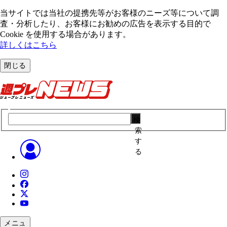
当サイトでは当社の提携先等がお客様のニーズ等について調
査・分析したり、お客様にお勧めの広告を表⽰する⽬的で
Cookie を使⽤する場合があります。
詳しくはこちら
閉じる
検
索
す
る
メニュ