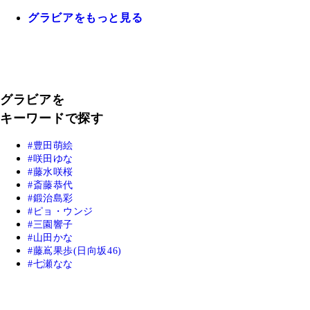
グラビアをもっと見る
グラビアを
キーワードで探す
豊田萌絵
咲田ゆな
藤水咲桜
斎藤恭代
鍛治島彩
ピョ・ウンジ
三園響子
山田かな
藤嶌果歩(日向坂46)
七瀬なな