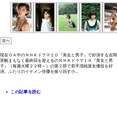
次へ
現在ＯＡ中のＮＨＫドラマ１０『美女と男子』で好演する吉岡
里帆まもなく最終回を迎えるのＮＨＫドラマ１０『美女と男
子』（毎週火曜２２時～）の第２部で若手清純派女優役を好
演。ふたりのイケメン俳優を振り回す小...
この記事を読む
現在ＯＡ中のＮＨＫドラマ１０『美女と男子』で好