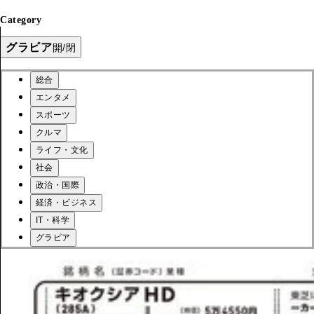
Category
グラビア
開/閉
総合
エンタメ
スポーツ
クルマ
ライフ・文化
社会
政治・国際
経済・ビジネス
IT・科学
グラビア