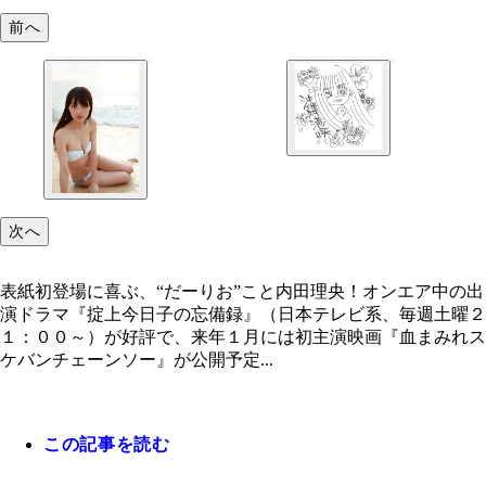
前へ
次へ
表紙初登場に喜ぶ、“だーりお”こと内田理央！オンエア中の出
マンガやイラストを描くのが趣味という“だーりお”
演ドラマ『掟上今日子の忘備録』（日本テレビ系、毎週土曜２
今回のグラビア撮影の思い出をイラストに描いても
１：００～）が好評で、来年１月には初主演映画『血まみれス
ました。本人のキャラが出て、かなりチャーミング
ケバンチェーンソー』が公開予定...
この記事を読む