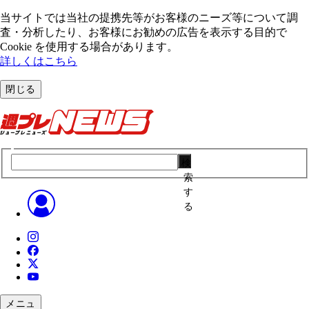
当サイトでは当社の提携先等がお客様のニーズ等について調
査・分析したり、お客様にお勧めの広告を表⽰する⽬的で
Cookie を使⽤する場合があります。
詳しくはこちら
閉じる
検
索
す
る
メニュ