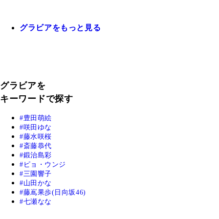
グラビアをもっと見る
グラビアを
キーワードで探す
豊田萌絵
咲田ゆな
藤水咲桜
斎藤恭代
鍛治島彩
ピョ・ウンジ
三園響子
山田かな
藤嶌果歩(日向坂46)
七瀬なな