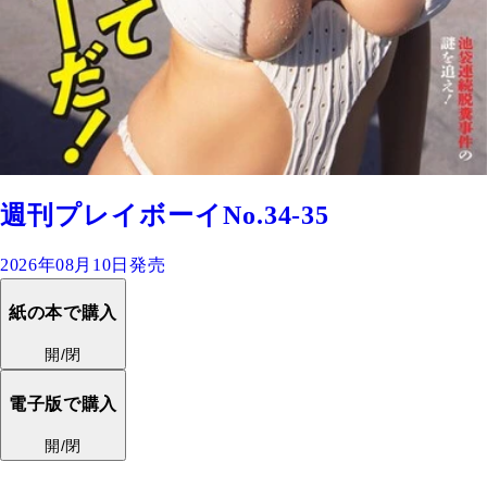
週刊プレイボーイNo.34-35
2026年08月10日発売
紙の本で購入
開/閉
電子版で購入
開/閉