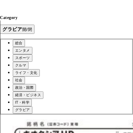
Category
グラビア
開/閉
総合
エンタメ
スポーツ
クルマ
ライフ・文化
社会
政治・国際
経済・ビジネス
IT・科学
グラビア