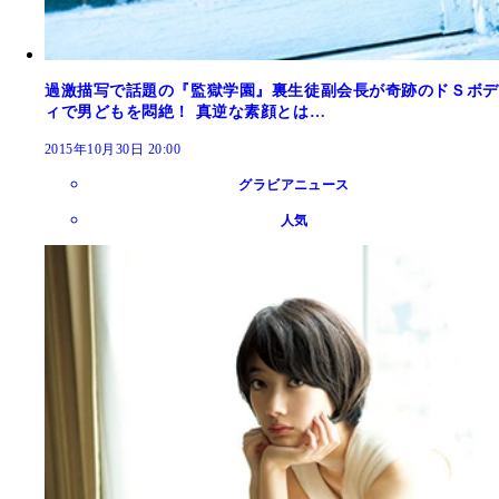
過激描写で話題の『監獄学園』裏生徒副会長が奇跡のドＳボデ
ィで男どもを悶絶！ 真逆な素顔とは…
2015年10月30日 20:00
グラビアニュース
人気