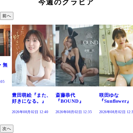
今週のグラビア
前へ
た、
斎藤恭代
咲田ゆな
藤水咲桜『花
』
『BOUND』
『Sunflower』
だまり』
:40
2026年08月02日 12:35
2026年08月02日 12:30
2026年08月02日 12:
次へ