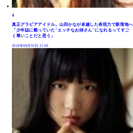
4
真正グラビアアイドル。山田かなが卓越した表現力で新境地へ
「少年誌に載っていた"エッチなお姉さん"になれるってすご
く尊いことだと思う」
2026年08月03日 21:00