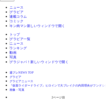
ニュース
グラビア
連載コラム
コミック
キン肉マン
新しいウィンドウで開く
トップ
グラビア一覧
ニュース
ランキング
動画
写真
グラジャパ！
新しいウィンドウで開く
週プレNEWS TOP
グラビア
グラビアニュース
『仮面ライダードライブ』ヒロインで大ブレイクの内田理央がフンドシ
画像・写真
2ページ目