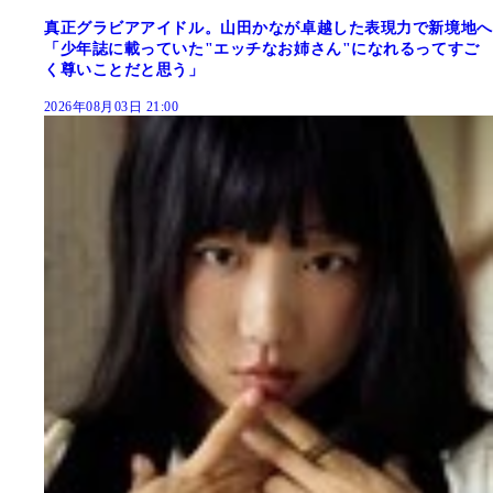
真正グラビアアイドル。山田かなが卓越した表現力で新境地へ
「少年誌に載っていた"エッチなお姉さん"になれるってすご
く尊いことだと思う」
2026年08月03日 21:00