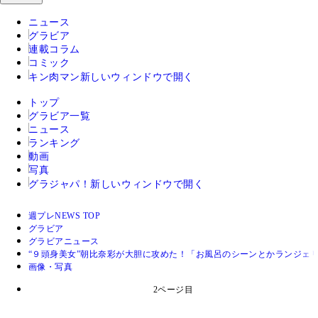
ニュース
グラビア
連載コラム
コミック
キン肉マン
新しいウィンドウで開く
トップ
グラビア一覧
ニュース
ランキング
動画
写真
グラジャパ！
新しいウィンドウで開く
週プレNEWS TOP
グラビア
グラビアニュース
“９頭身美女”朝比奈彩が大胆に攻めた！「お風呂のシーンとかランジェ
画像・写真
2ページ目