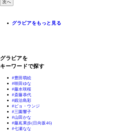
次へ
グラビアをもっと見る
グラビアを
キーワードで探す
豊田萌絵
咲田ゆな
藤水咲桜
斎藤恭代
鍛治島彩
ピョ・ウンジ
三園響子
山田かな
藤嶌果歩(日向坂46)
七瀬なな