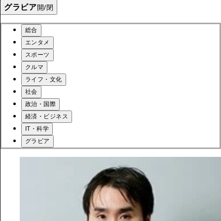
グラビア
開/閉
総合
エンタメ
スポーツ
クルマ
ライフ・文化
社会
政治・国際
経済・ビジネス
IT・科学
グラビア