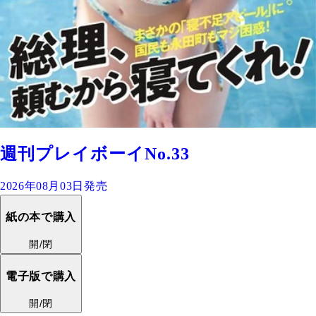
週刊プレイボーイNo.33
2026年08月03日発売
紙の本で購入
開/閉
電子版で購入
開/閉