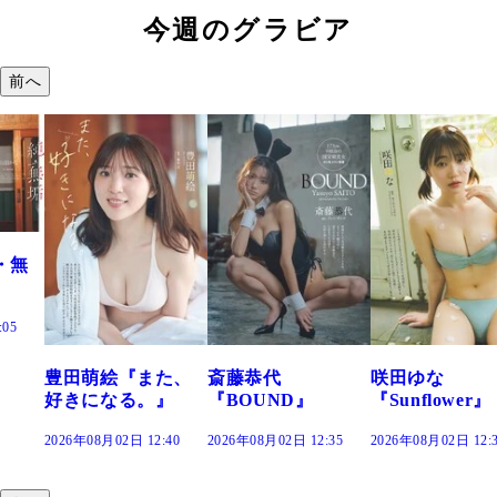
今週のグラビア
前へ
た、
斎藤恭代
咲田ゆな
藤水咲桜『花
』
『BOUND』
『Sunflower』
だまり』
:40
2026年08月02日 12:35
2026年08月02日 12:30
2026年08月02日 12: