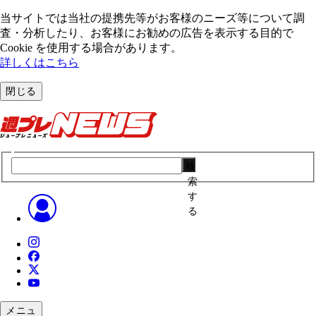
当サイトでは当社の提携先等がお客様のニーズ等について調
査・分析したり、お客様にお勧めの広告を表⽰する⽬的で
Cookie を使⽤する場合があります。
詳しくはこちら
閉じる
検
索
す
る
メニュ