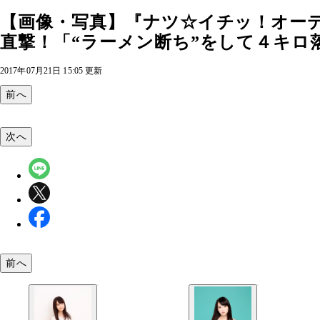
【画像・写真】『ナツ☆イチッ！オー
直撃！「“ラーメン断ち”をして４キロ落
2017年07月21日 15:05 更新
前へ
次へ
前へ