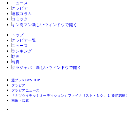
ニュース
グラビア
連載コラム
コミック
キン肉マン
新しいウィンドウで開く
トップ
グラビア一覧
ニュース
ランキング
動画
写真
グラジャパ！
新しいウィンドウで開く
週プレNEWS TOP
グラビア
グラビアニュース
『ナツ☆イチッ！オーディション』ファイナリスト・ＮＯ．１ 藤野志穂
画像・写真