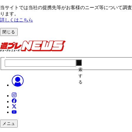
当サイトでは当社の提携先等がお客様のニーズ等について調査・
ります。
詳しくはこちら
閉じる
検
索
す
る
メニュ