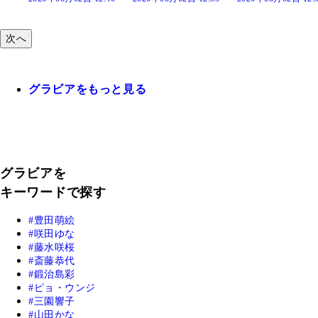
次へ
グラビアをもっと見る
グラビアを
キーワードで探す
豊田萌絵
咲田ゆな
藤水咲桜
斎藤恭代
鍛治島彩
ピョ・ウンジ
三園響子
山田かな