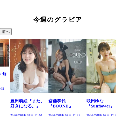
今週のグラビア
前へ
た、
斎藤恭代
咲田ゆな
藤水咲桜『花
』
『BOUND』
『Sunflower』
だまり』
:40
2026年08月02日 12:35
2026年08月02日 12:30
2026年08月02日 12: