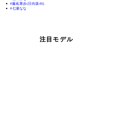
藤嶌果歩(日向坂46)
七瀬なな
注目モデル