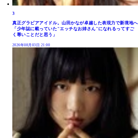
3
真正グラビアアイドル。山田かなが卓越した表現力で新境地へ
「少年誌に載っていた"エッチなお姉さん"になれるってすご
く尊いことだと思う」
2026年08月03日 21:00