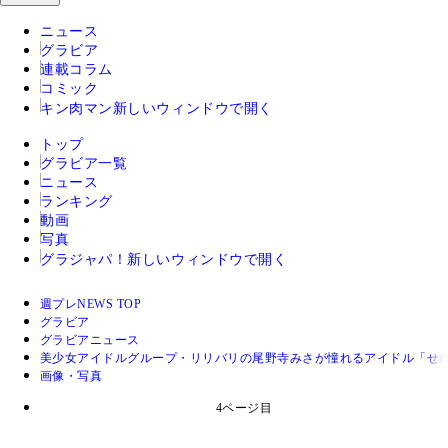
ニュース
グラビア
連載コラム
コミック
キン肉マン
新しいウィンドウで開く
トップ
グラビア一覧
ニュース
ランキング
動画
写真
グラジャパ！
新しいウィンドウで開く
週プレNEWS TOP
グラビア
グラビアニュース
美少女アイドルグループ・リリバリの尾野寺みさが憧れるアイドル「せ
画像・写真
4ページ目