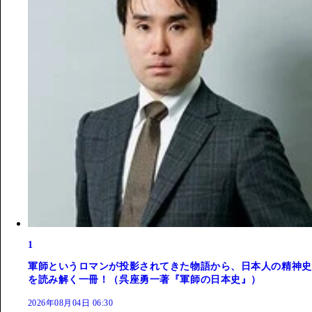
1
軍師というロマンが投影されてきた物語から、日本人の精神史
を読み解く一冊！（呉座勇一著『軍師の日本史』）
2026年08月04日 06:30