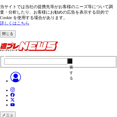
当サイトでは当社の提携先等がお客様のニーズ等について調
査・分析したり、お客様にお勧めの広告を表⽰する⽬的で
Cookie を使⽤する場合があります。
詳しくはこちら
閉じる
検
索
す
る
メニュ