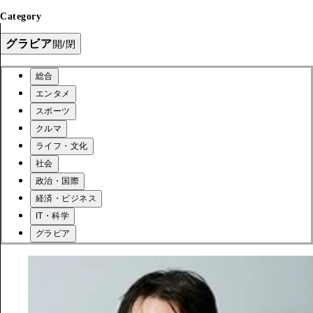
Category
グラビア
開/閉
総合
エンタメ
スポーツ
クルマ
ライフ・文化
社会
政治・国際
経済・ビジネス
IT・科学
グラビア