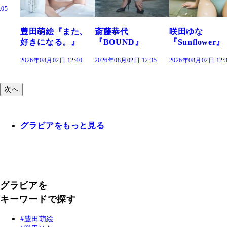
田萌絵『また、
斎藤恭代
咲田ゆな
藤
きになる。』
『BOUND』
『Sunflower』
だ
26年08月02日 12:40
2026年08月02日 12:35
2026年08月02日 12:30
202
次へ
グラビアをもっと見る
グラビアを
キーワードで探す
豊田萌絵