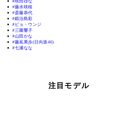
咲田ゆな
藤水咲桜
斎藤恭代
鍛治島彩
ピョ・ウンジ
三園響子
山田かな
藤嶌果歩(日向坂46)
七瀬なな
注目モデル