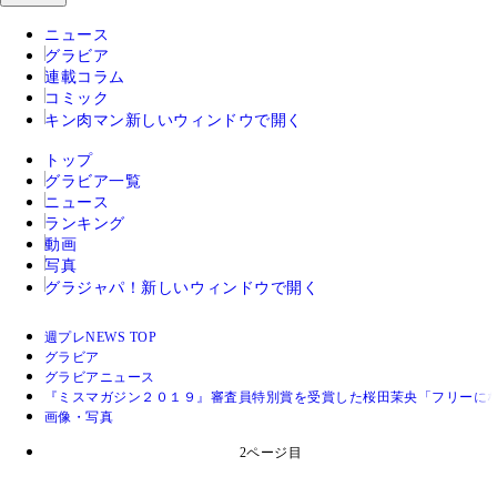
ニュース
グラビア
連載コラム
コミック
キン肉マン
新しいウィンドウで開く
トップ
グラビア一覧
ニュース
ランキング
動画
写真
グラジャパ！
新しいウィンドウで開く
週プレNEWS TOP
グラビア
グラビアニュース
『ミスマガジン２０１９』審査員特別賞を受賞した桜田茉央「フリーに
画像・写真
2ページ目