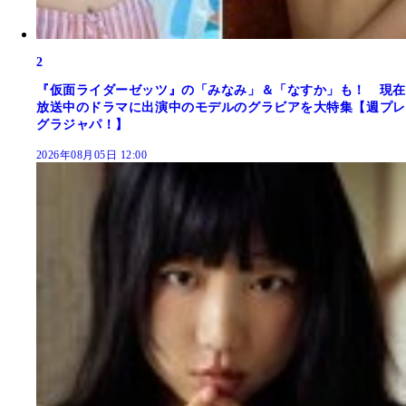
2
『仮面ライダーゼッツ』の「みなみ」＆「なすか」も！ 現在
放送中のドラマに出演中のモデルのグラビアを大特集【週プレ
グラジャパ！】
2026年08月05日 12:00