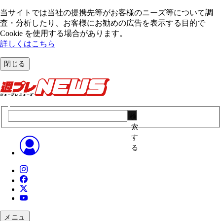
当サイトでは当社の提携先等がお客様のニーズ等について調
査・分析したり、お客様にお勧めの広告を表⽰する⽬的で
Cookie を使⽤する場合があります。
詳しくはこちら
閉じる
検
索
す
る
メニュ