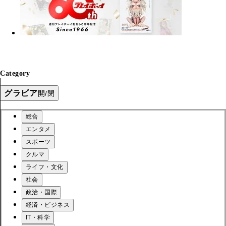
Category
グラビア
開/閉
総合
エンタメ
スポーツ
クルマ
ライフ・文化
社会
政治・国際
経済・ビジネス
IT・科学