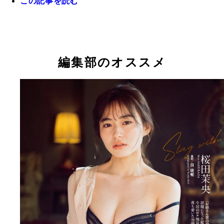
この記事を読む
編集部のオススメ
【デジタル限定】桜田茉央写真集『Ｓｔａｙ ｗｉ
ｈ』 （Ｃ）前 康輔／集英社