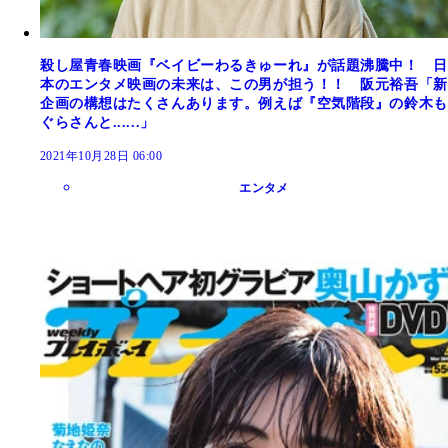
殺し屋青春映画『ベイビーわるきゅーれ』が話題沸騰中！ 日
本のエンタメ映画の未来は、この男が担う！！ 阪元裕吾「新
企画の構想はたくさんあります。例えば『空気階段』の鈴木も
ぐらさんと......」
2021年10月28日 06:00
エンタメ