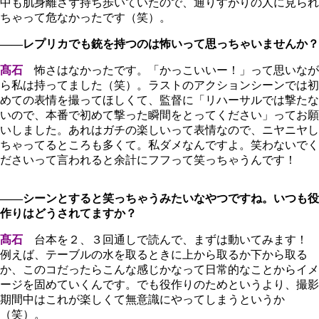
中も肌身離さず持ち歩いていたので、通りすがりの人に見られ
ちゃって危なかったです（笑）。
――レプリカでも銃を持つのは怖いって思っちゃいませんか？
髙石
怖さはなかったです。「かっこいいー！」って思いなが
ら私は持ってました（笑）。ラストのアクションシーンでは初
めての表情を撮ってほしくて、監督に「リハーサルでは撃たな
いので、本番で初めて撃った瞬間をとってください」ってお願
いしました。あれはガチの楽しいって表情なので、ニヤニヤし
ちゃってるところも多くて。私ダメなんですよ。笑わないでく
ださいって言われると余計にフフって笑っちゃうんです！
――シーンとすると笑っちゃうみたいなやつですね。いつも役
作りはどうされてますか？
髙石
台本を２、３回通しで読んで、まずは動いてみます！
例えば、テーブルの水を取るときに上から取るか下から取る
か、このコだったらこんな感じかなって日常的なことからイメ
ージを固めていくんです。でも役作りのためというより、撮影
期間中はこれが楽しくて無意識にやってしまうというか
（笑）。