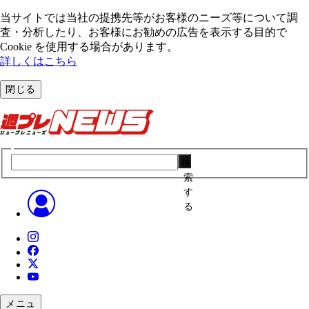
当サイトでは当社の提携先等がお客様のニーズ等について調
査・分析したり、お客様にお勧めの広告を表⽰する⽬的で
Cookie を使⽤する場合があります。
詳しくはこちら
閉じる
検
索
す
る
メニュ