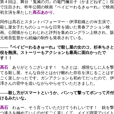
第４回は、舞台『鬼滅の刃』の竈門禰豆子（かまどねずこ）役
で注目され、昨年公開の映画『ベイビーわるきゅーれ』で映画
初主演を果たした
髙石あかり
。
同作は髙石とスタントパフォーマー・伊澤彩織とのＷ主演で、
殺し屋女子たちのシュールな日常を描いた青春アクション映
画。公開後からじわじわと評判を集めロングラン上映され、阪
元裕吾監督から続編の制作も発表されている。
――『ベイビーわるきゅーれ』で殺し屋の女のコ、杉本ちさと
役を熱演。ストーリーもアクションも最高に面白かったで
す！！
髙石
ありがとうございます！ ちさとは、感情なしに人を撃
てる殺し屋。そんな自分とはかけ離れた存在を演じることはす
ごく楽しかったです。ガンアクションも初めてだったので、伊
澤さんの背中を追いながらやらせていただきました。
――殺し方がスマートというか、パンって撃ってポンって片付
けるみたいな。
髙石
わぁー、そう言っていただけてうれしいです！ 銃を撃
つ速さを極めていくのがすごく楽しくて。メイド喫茶でバイト