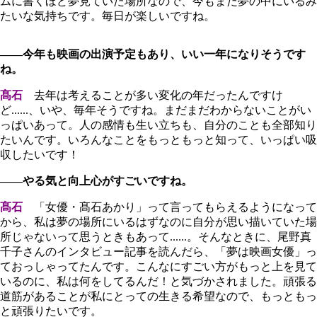
ムに書くほど夢見ていた場所なので、今もまだ夢の中にいるみ
たいな気持ちです。毎日が楽しいですね。
――今年も映画の出演予定もあり、いい一年になりそうです
ね。
髙石
去年は考えることが多い変化の年だったんですけ
ど......、いや、毎年そうですね。まだまだわからないことがい
っぱいあって。人の感情も生い立ちも、自分のことも全部知り
たいんです。いろんなことをもっともっと知って、いっぱい吸
収したいです！
――やる気と向上心がすごいですね。
髙石
「女優・髙石あかり」って言ってもらえるようになって
から、私は夢の場所にいるはずなのに自分が思い描いていた場
所じゃないって思うときもあって......。そんなときに、尾野真
千子さんのインタビュー記事を読んだら、「夢は映画女優」っ
ておっしゃってたんです。こんなにすごい方がもっと上を見て
いるのに、私は何をしてるんだ！と気づかされました。頑張る
道筋があることが私にとっての生きる希望なので、もっともっ
と頑張りたいです。