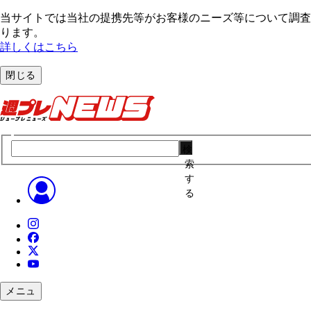
当サイトでは当社の提携先等がお客様のニーズ等について調査・
ります。
詳しくはこちら
閉じる
検
索
す
る
メニュ