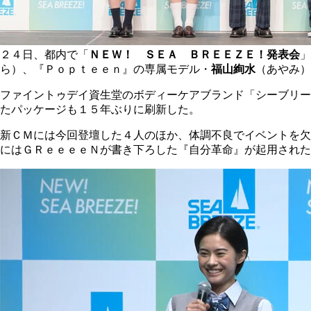
２４日、都内で「
ＮＥＷ！ ＳＥＡ ＢＲＥＥＺＥ！発表会
ら）、『Ｐｏｐｔｅｅｎ』の専属モデル・
福山絢水
（あやみ）
ファイントゥデイ資生堂のボディーケアブランド「シーブリー
たパッケージも１５年ぶりに刷新した。
新ＣＭには今回登壇した４人のほか、体調不良でイベントを欠
にはＧＲｅｅｅｅＮが書き下ろした『自分革命』が起用された