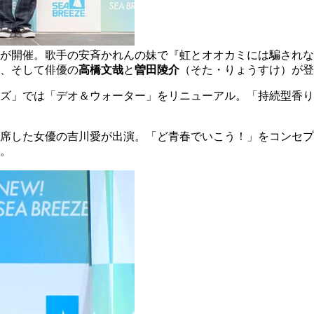
」が開催。歌手の安斉かれんの妹で『虹とオオカミには騙されな
、そして俳優の
高橋文哉
と
曽田陵介
（そた・りょうすけ）が登
ズ」では「デオ＆ウォーター」をリニューアル。「持続型香り
席した女優の吉川愛が出演。「ど青春でいこう！」をコンセプ
。