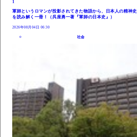
1
軍師というロマンが投影されてきた物語から、日本人の精神史
を読み解く一冊！（呉座勇一著『軍師の日本史』）
2026年08月04日 06:30
社会