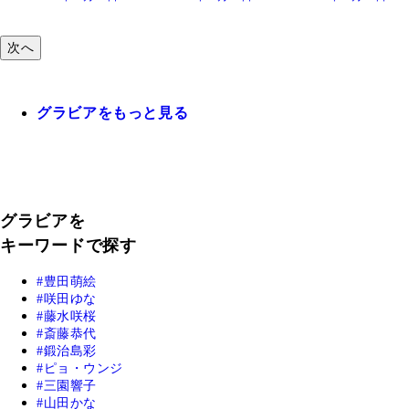
次へ
グラビアをもっと見る
グラビアを
キーワードで探す
豊田萌絵
咲田ゆな
藤水咲桜
斎藤恭代
鍛治島彩
ピョ・ウンジ
三園響子
山田かな