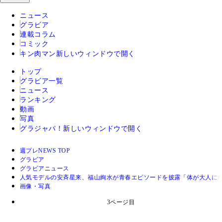
ニュース
グラビア
連載コラム
コミック
キン肉マン
新しいウィンドウで開く
トップ
グラビア一覧
ニュース
ランキング
動画
写真
グラジャパ！
新しいウィンドウで開く
週プレNEWS TOP
グラビア
グラビアニュース
人気モデルの安斉星来、福山絢水が青春エピソードを披露「体が大人に
画像・写真
3ページ目