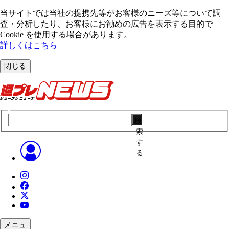
当サイトでは当社の提携先等がお客様のニーズ等について調
査・分析したり、お客様にお勧めの広告を表⽰する⽬的で
Cookie を使⽤する場合があります。
詳しくはこちら
閉じる
検
索
す
る
メニュ