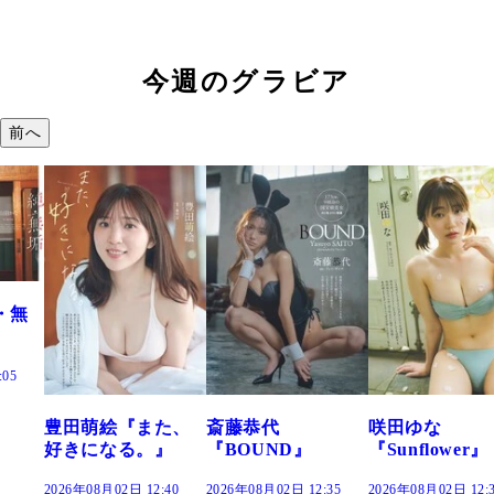
今週のグラビア
前へ
た、
斎藤恭代
咲田ゆな
藤水咲桜『花
』
『BOUND』
『Sunflower』
だまり』
:40
2026年08月02日 12:35
2026年08月02日 12:30
2026年08月02日 12: