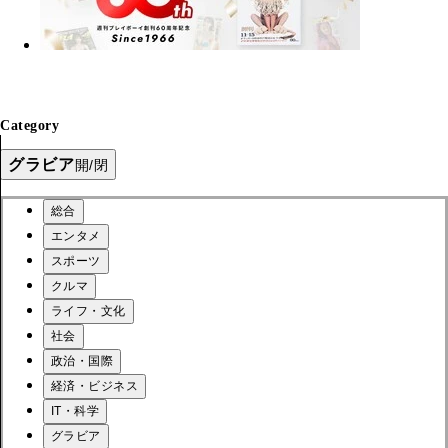
Category
グラビア
開/閉
総合
エンタメ
スポーツ
クルマ
ライフ・文化
社会
政治・国際
経済・ビジネス
IT・科学
グラビア