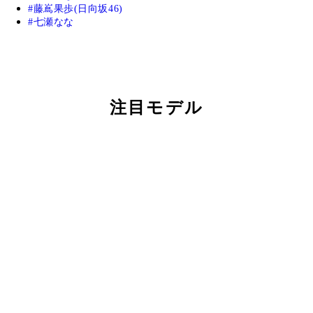
藤嶌果歩(日向坂46)
七瀬なな
注目モデル