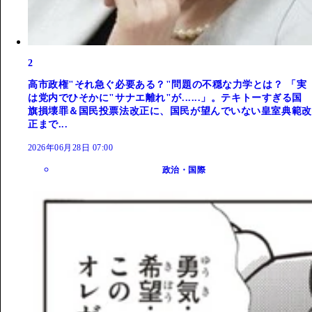
2
高市政権"それ急ぐ必要ある？"問題の不穏な力学とは？ 「実
は党内でひそかに"サナエ離れ"が......」。テキトーすぎる国
旗損壊罪＆国民投票法改正に、国民が望んでいない皇室典範改
正まで...
2026年06月28日 07:00
政治・国際