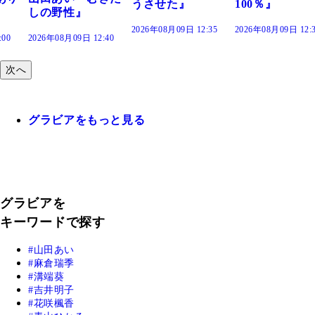
うさせた』
100％』
野性』
2026年08月09日 12:35
2026年08月09日 12:30
年08月09日 12:40
次へ
グラビアをもっと見る
グラビアを
キーワードで探す
山田あい
麻倉瑞季
溝端葵
吉井明子
花咲楓香