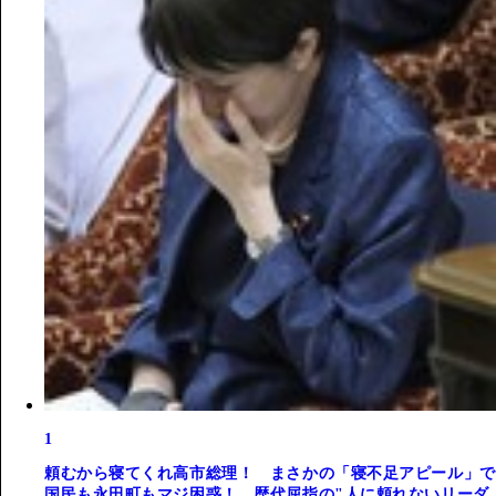
1
頼むから寝てくれ高市総理！ まさかの「寝不足アピール」で
国民も永田町もマジ困惑！ 歴代屈指の"人に頼れないリーダ