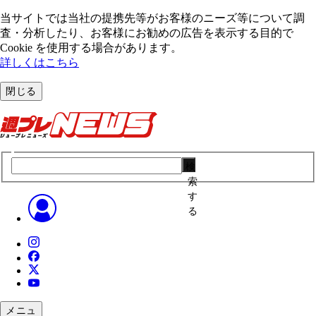
当サイトでは当社の提携先等がお客様のニーズ等について調
査・分析したり、お客様にお勧めの広告を表⽰する⽬的で
Cookie を使⽤する場合があります。
詳しくはこちら
閉じる
検
索
す
る
メニュ