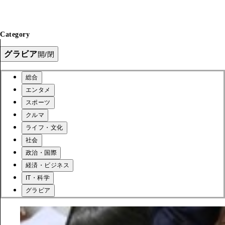
Category
グラビア
開/閉
総合
エンタメ
スポーツ
クルマ
ライフ・文化
社会
政治・国際
経済・ビジネス
IT・科学
グラビア