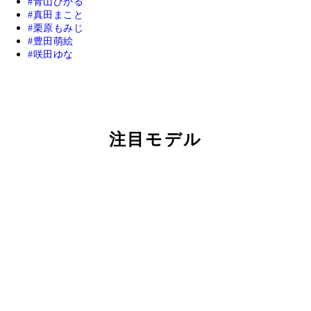
青山ひかる
真田まこと
栗原もみじ
豊田萌絵
咲田ゆな
注目モデル