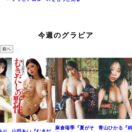
今週のグラビア
前へ
溝端
つの
で。
2026年
麻倉瑞季『夏がそ
青山ひかる『純度
あい『むきだ