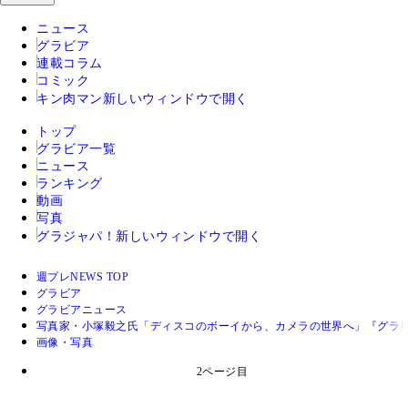
ニュース
グラビア
連載コラム
コミック
キン肉マン
新しいウィンドウで開く
トップ
グラビア一覧
ニュース
ランキング
動画
写真
グラジャパ！
新しいウィンドウで開く
週プレNEWS TOP
グラビア
グラビアニュース
写真家・小塚毅之氏「ディスコのボーイから、カメラの世界へ」『グラ
画像・写真
2ページ目