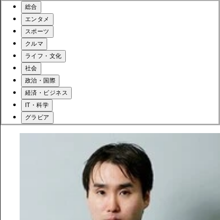
総合
エンタメ
スポーツ
クルマ
ライフ・文化
社会
政治・国際
経済・ビジネス
IT・科学
グラビア