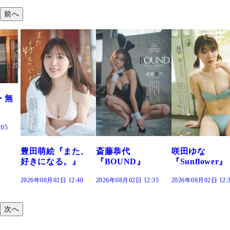
前へ
た、
斎藤恭代
咲田ゆな
藤水咲桜『花
』
『BOUND』
『Sunflower』
だまり』
:40
2026年08月02日 12:35
2026年08月02日 12:30
2026年08月02日 12:
次へ