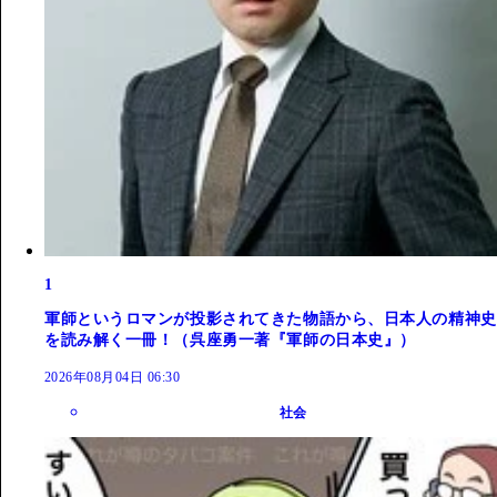
1
軍師というロマンが投影されてきた物語から、日本人の精神史
を読み解く一冊！（呉座勇一著『軍師の日本史』）
2026年08月04日 06:30
社会