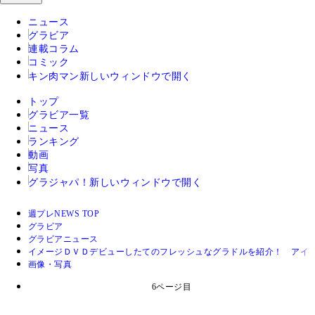
ニュース
グラビア
連載コラム
コミック
キン肉マン
新しいウィンドウで開く
トップ
グラビア一覧
ニュース
ランキング
動画
写真
グラジャパ！
新しいウィンドウで開く
週プレNEWS TOP
グラビア
グラビアニュース
イメージＤＶＤデビューしたてのフレッシュなグラドルを紹介！ アイ
画像・写真
6ページ目