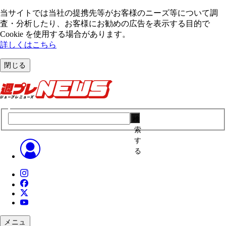
当サイトでは当社の提携先等がお客様のニーズ等について調
査・分析したり、お客様にお勧めの広告を表⽰する⽬的で
Cookie を使⽤する場合があります。
詳しくはこちら
閉じる
検
索
す
る
メニュ