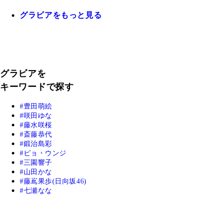
グラビアをもっと見る
グラビアを
キーワードで探す
豊田萌絵
咲田ゆな
藤水咲桜
斎藤恭代
鍛治島彩
ピョ・ウンジ
三園響子
山田かな
藤嶌果歩(日向坂46)
七瀬なな