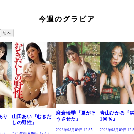
今週のグラビア
前へ
溝
つ
で
202
麻倉瑞季『夏がそ
青山ひかる『純度
田あい『むきだ
うさせた』
100％』
の野性』
2026年08月09日 12:35
2026年08月09日 12:30
26年08月09日 12:40