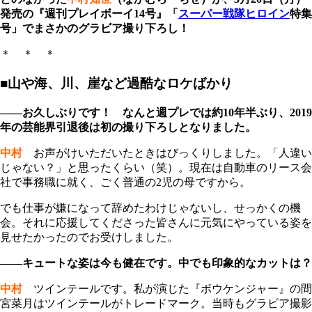
発売の『週刊プレイボーイ14号』「
スーパー戦隊ヒロイン
特集
号」でまさかのグラビア撮り下ろし！
＊ ＊ ＊
■山や海、川、崖など過酷なロケばかり
――お久しぶりです！ なんと週プレでは約10年半ぶり、2019
年の芸能界引退後は初の撮り下ろしとなりました。
中村
お声がけいただいたときはびっくりしました。「人違い
じゃない？」と思ったくらい（笑）。現在は自動車のリース会
社で事務職に就く、ごく普通の2児の母ですから。
でも仕事が嫌になって辞めたわけじゃないし、せっかくの機
会。それに応援してくださった皆さんに元気にやっている姿を
見せたかったのでお受けしました。
――キュートな姿は今も健在です。中でも印象的なカットは？
中村
ツインテールです。私が演じた『ボウケンジャー』の間
宮菜月はツインテールがトレードマーク。当時もグラビア撮影