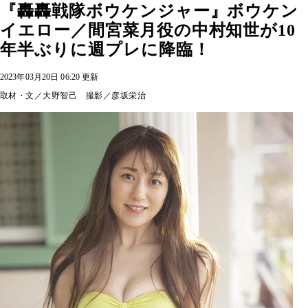
『轟轟戦隊ボウケンジャー』ボウケン
イエロー／間宮菜月役の中村知世が10
年半ぶりに週プレに降臨！
2023年03月20日 06:20 更新
取材・文／大野智己 撮影／彦坂栄治