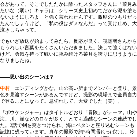
会があって、そこでしたたかに酔ったスタッフさんに「菜月み
たいな（弱い）キャラは、シリーズ史上初めてだから泥を塗ら
ないようにしろよ」と強く言われたんです。激励のつもりだっ
たんでしょうけど、「私の役はダメなんだ」って受け止め、大
泣きしちゃって。
でもいざ放送が始まってみたら、反応が良く、視聴者さんから
もうれしい言葉をたくさんいただきました。決して強くはない
けど、勇気を持って戦いに挑み続ける菜月を誇りに思うように
なりましたね。
――思い出のシーンは？
中村
エンディングかな。山の高い所までメンバーと登り、景
色を見渡すシーンがあるんですけど、撮影の現場まで全員自力
で登ることになって。息切れして、大変でした（笑）。
『ボウケンジャー』はタイトルどおり「冒険」がテーマ。山や
海、川、崖などのロケが多く、とても過酷なシーンの連続でし
た。2話で剣を突きつけられ、海にペタンと座り込むシーンも
記憶に残っています。真冬の撮影で約5時間濡れっぱなし。冷