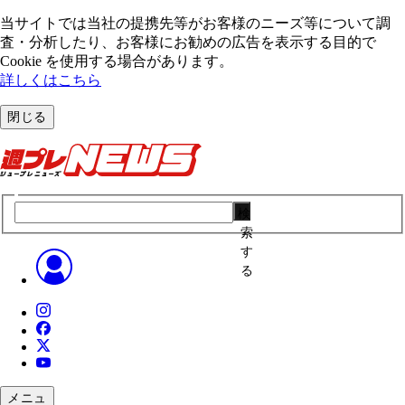
当サイトでは当社の提携先等がお客様のニーズ等について調
査・分析したり、お客様にお勧めの広告を表⽰する⽬的で
Cookie を使⽤する場合があります。
詳しくはこちら
閉じる
検
索
す
る
メニュ