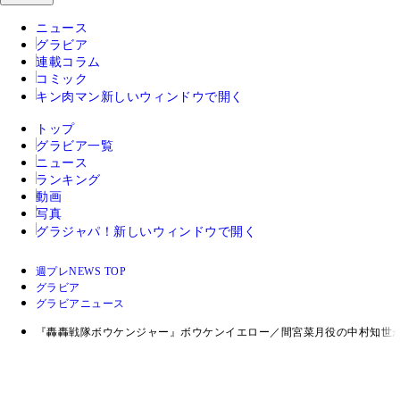
ニュース
グラビア
連載コラム
コミック
キン肉マン
新しいウィンドウで開く
トップ
グラビア一覧
ニュース
ランキング
動画
写真
グラジャパ！
新しいウィンドウで開く
週プレNEWS TOP
グラビア
グラビアニュース
『轟轟戦隊ボウケンジャー』ボウケンイエロー／間宮菜月役の中村知世が