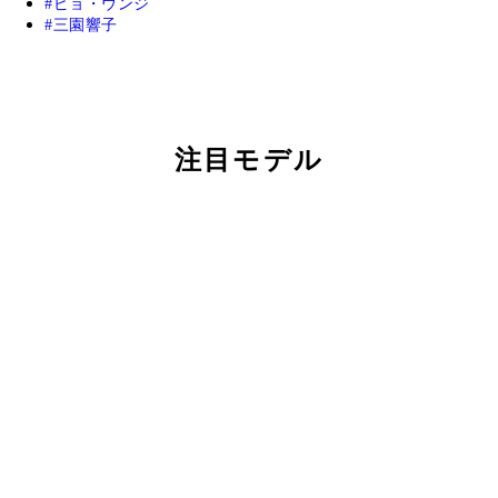
ピョ・ウンジ
三園響子
注目モデル