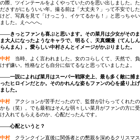
の際、ツインテールをよくやっていたのを思い出しました。た
ださすがにもういい年。撮る前は「大丈夫？」って不安でした
けど、写真を見て「けっこう、イケてるかも！」と思っちゃい
ました。えへへへ。
――きっとファンも喜ぶと思います。その菜月は少女がそのま
ま大人になったようなキャラで、明るく、天真爛漫（てんしん
らんまん）。愛らしい中村さんとイメージがかぶりました。
中村
当時、よく言われました。女のコらしくて、天然で、負
けず嫌い。性格なども自分に似てるなと思っていましたよ。
――一説によれば菜月はスーパー戦隊史上、最も多く敵に捕ま
ったヒロインだとか。そのかれんな姿もファンの心を盛り上げ
ました。
中村
アクションが苦手だったので、監督が計らってくれたの
かも（笑）。でも最初はそんな弱々しい菜月がファンの方に受
け入れてもらえるのか、心配だったんです。
――心配というと？
中村
クランクイン直後に関係者との懇親を深めるクリスマス