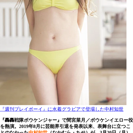
『週刊プレイボーイ』に水着グラビアで登場した中村知世
『轟轟戦隊ボウケンジャー』で間宮菜月／ボウケンイエロー役
を熱演。2019年8月に芸能界引退を発表以来、表舞台に立つこ
とのなかった
中村知世
（なかむら・ちせ）が、3月20日（月）