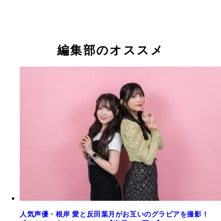
反田葉月（根岸さん撮影）
根岸愛（反田さん撮影）
編集部のオススメ
人気声優・根岸 愛と反田葉月がお互いのグラビアを撮影！