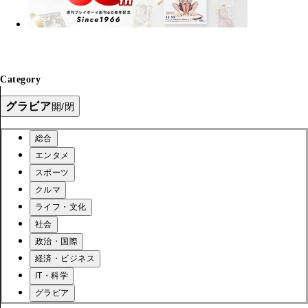
Category
グラビア
開/閉
総合
エンタメ
スポーツ
クルマ
ライフ・文化
社会
政治・国際
経済・ビジネス
IT・科学
グラビア