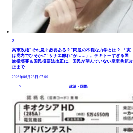
2
高市政権"それ急ぐ必要ある？"問題の不穏な力学とは？ 「実
は党内でひそかに"サナエ離れ"が......」。テキトーすぎる国
旗損壊罪＆国民投票法改正に、国民が望んでいない皇室典範改
正まで...
2026年06月28日 07:00
政治・国際