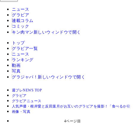
ニュース
グラビア
連載コラム
コミック
キン肉マン
新しいウィンドウで開く
トップ
グラビア一覧
ニュース
ランキング
動画
写真
グラジャパ！
新しいウィンドウで開く
週プレNEWS TOP
グラビア
グラビアニュース
人気声優・根岸愛と反田葉月がお互いのグラビアを撮影！「食べるか寝
画像・写真
4ページ目