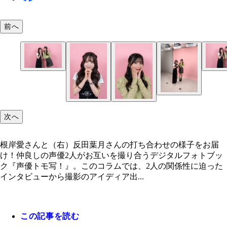
前へ
根岸愛と反田葉月
根岸愛と反田葉月
次へ
根岸愛さんと（右）反田葉月さんの打ち合わせの様子をお届
け！仲良しの声優2人がお互いを撮り合うデジタルフォトブッ
ク『声優トモ写！』。このコラムでは、2人の関係性に迫った
インタビューから撮影のアイディア出...
この記事を読む
根岸愛と反田葉月