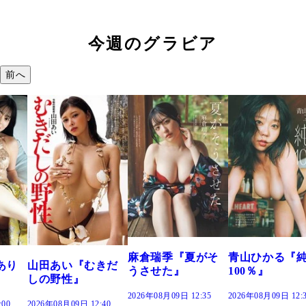
今週のグラビア
前へ
溝端 葵『もう
つの、あおい
で。』
2026年08月09日 12:
麻倉瑞季『夏がそ
青山ひかる『純度
きだ
うさせた』
100％』
2026年08月09日 12:35
2026年08月09日 12:30
:40