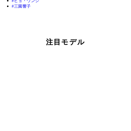
ピョ・ウンジ
三園響子
注目モデル