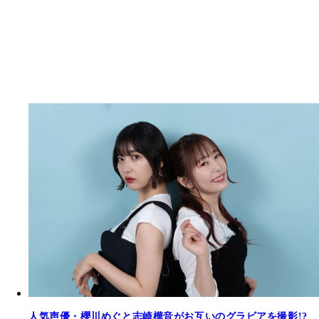
人気声優・櫻川めぐと志崎樺音がお互いのグラビアを撮影!?