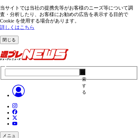
当サイトでは当社の提携先等がお客様のニーズ等について調
査・分析したり、お客様にお勧めの広告を表⽰する⽬的で
Cookie を使⽤する場合があります。
詳しくはこちら
閉じる
検
索
す
る
メニュ