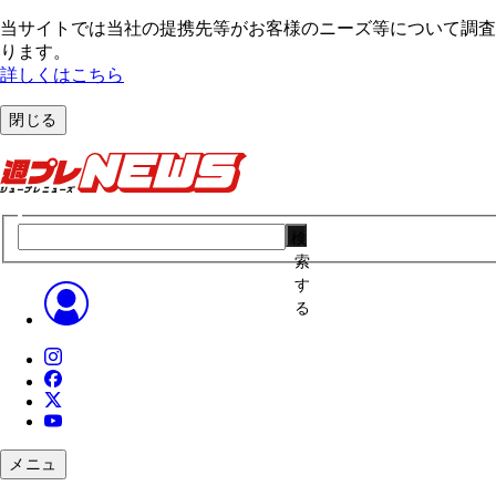
当サイトでは当社の提携先等がお客様のニーズ等について調査・
ります。
詳しくはこちら
閉じる
検
索
す
る
メニュ