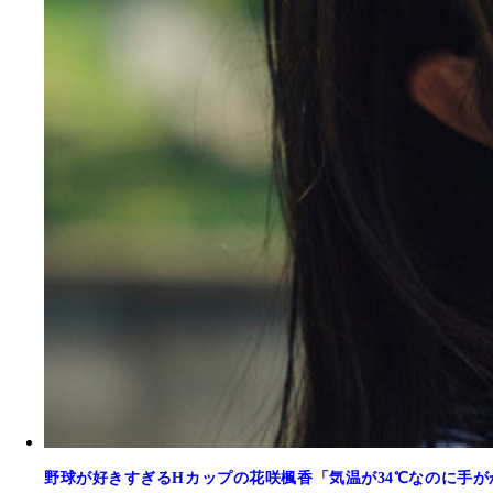
野球が好きすぎるHカップの花咲楓香「気温が34℃なのに手