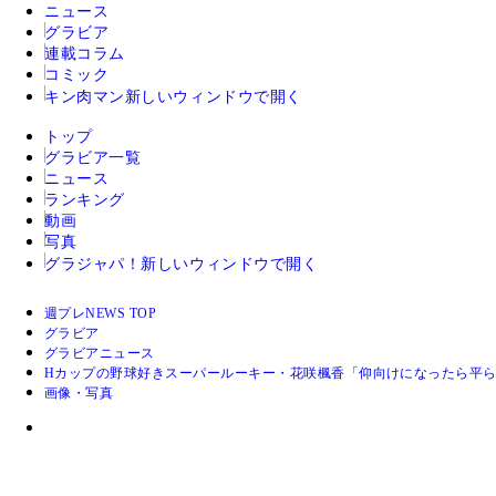
ニュース
グラビア
連載コラム
コミック
キン肉マン
新しいウィンドウで開く
トップ
グラビア一覧
ニュース
ランキング
動画
写真
グラジャパ！
新しいウィンドウで開く
週プレNEWS TOP
グラビア
グラビアニュース
Hカップの野球好きスーパールーキー・花咲楓香「仰向けになったら平
画像・写真