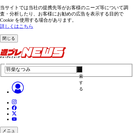
当サイトでは当社の提携先等がお客様のニーズ等について調
査・分析したり、お客様にお勧めの広告を表⽰する⽬的で
Cookie を使⽤する場合があります。
詳しくはこちら
閉じる
検
索
す
る
メニュ