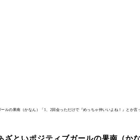
ールの果南（かなん）「1、2回会っただけで『めっちゃ仲いいよね！』とか言
あざといポジティブガールの果南（かな