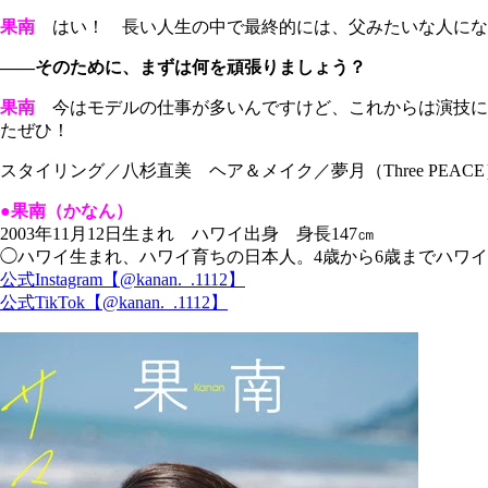
果南
はい！ 長い人生の中で最終的には、父みたいな人にな
――そのために、まずは何を頑張りましょう？
果南
今はモデルの仕事が多いんですけど、これからは演技に
たぜひ！
スタイリング／八杉直美 ヘア＆メイク／夢月（Three PEACE
●果南（かなん）
2003年11月12日生まれ ハワイ出身 身長147㎝
◯ハワイ生まれ、ハワイ育ちの日本人。4歳から6歳までハワイ
公式Instagram【@kanan._.1112】
公式TikTok【@kanan._.1112】