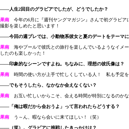
――人生2回目のグラビアでしたが、どうでしたか？
果南
今年の6月に『週刊ヤングマガジン』さんで初グラビア
撮影を楽しめたと思います！
――今回の週プレでは、小動物系彼女と夏のデートをテーマに
果南
海やプールで彼氏との旅行を楽しんでいるようなイメー
したのも楽しかった！
――印象的なシーンですよね。ちなみに、理想の彼氏像は？
果南
時間の使い方が上手で忙しくしている人！ 私も予定を
――でもそうしたら、なかなか会えなくない？
果南
お互い忙しいからこそ、会える時間が特別になるのかな
――「俺は暇だから会おうよ」って言われたらどうする？
果南
う～ん、暇なら会いに来てほしい！（笑）
――（笑）。グラビアに挑戦したきっかけは？