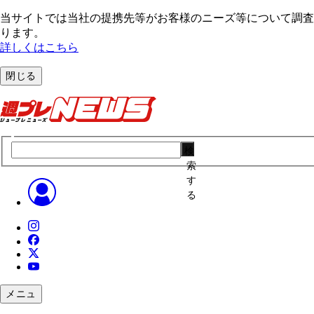
当サイトでは当社の提携先等がお客様のニーズ等について調査・
ります。
詳しくはこちら
閉じる
検
索
す
る
メニュ