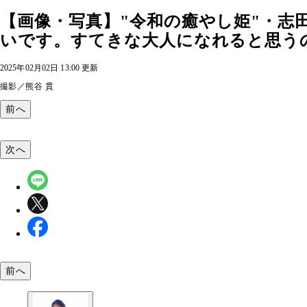
【画像・写真】"令和の癒やし姫"・志
いです。すてきな大人になれると思うので
2025年02月02日 13:00 更新
撮影／熊谷 貫
前へ
次へ
前へ