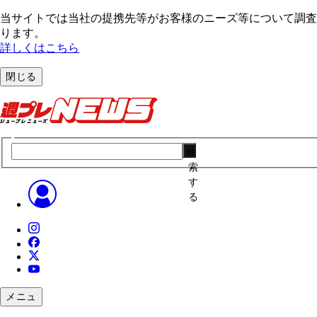
当サイトでは当社の提携先等がお客様のニーズ等について調査・
ります。
詳しくはこちら
閉じる
検
索
す
る
メニュ