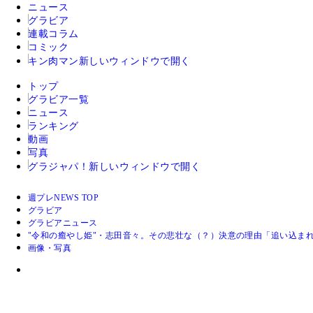
ニュース
グラビア
連載コラム
コミック
キン肉マン
新しいウィンドウで開く
トップ
グラビア一覧
ニュース
ランキング
動画
写真
グラジャパ！
新しいウィンドウで開く
週プレNEWS TOP
グラビア
グラビアニュース
"令和の癒やし姫"・志田音々。その悲壮な（？）決意の理由「追い込ま
画像・写真