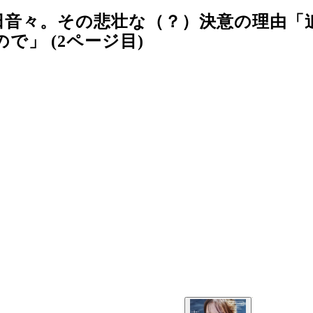
田音々。その悲壮な（？）決意の理由「
」 (2ページ目)