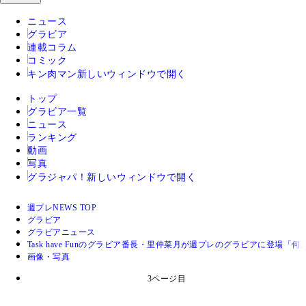
ニュース
グラビア
連載コラム
コミック
キン肉マン
新しいウィンドウで開く
トップ
グラビア一覧
ニュース
ランキング
動画
写真
グラジャパ！
新しいウィンドウで開く
週プレNEWS TOP
グラビア
グラビアニュース
Task have Funのグラビア番長・里仲菜月が週プレのグラビアに登
画像・写真
3ページ目