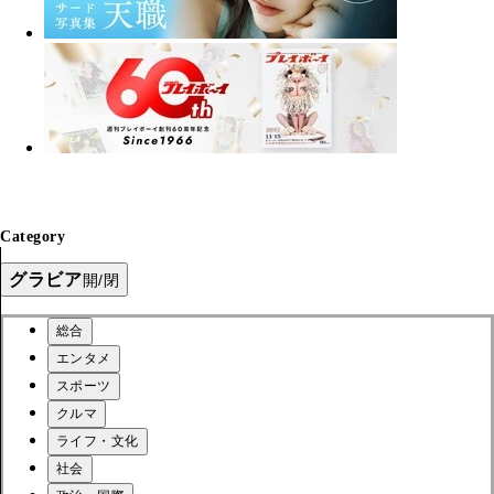
Category
グラビア
開/閉
総合
エンタメ
スポーツ
クルマ
ライフ・文化
社会