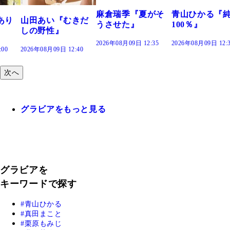
2026年08月09日 12:
麻倉瑞季『夏がそ
青山ひかる『純度
きだ
うさせた』
100％』
2026年08月09日 12:35
2026年08月09日 12:30
:40
次へ
グラビアをもっと見る
グラビアを
キーワードで探す
青山ひかる
真田まこと
栗原もみじ