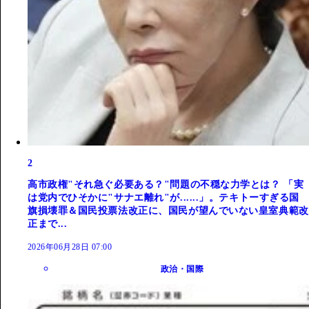
2
高市政権"それ急ぐ必要ある？"問題の不穏な力学とは？ 「実
は党内でひそかに"サナエ離れ"が......」。テキトーすぎる国
旗損壊罪＆国民投票法改正に、国民が望んでいない皇室典範改
正まで...
2026年06月28日 07:00
政治・国際