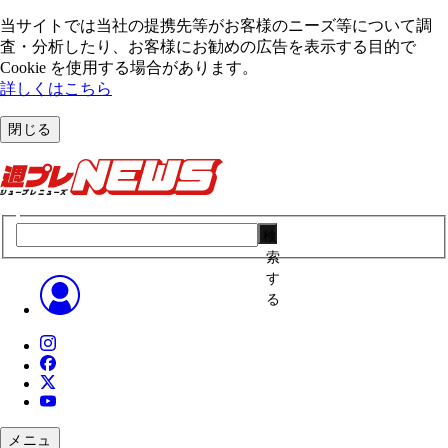
当サイトでは当社の提携先等がお客様のニーズ等について調
査・分析したり、お客様にお勧めの広告を表⽰する⽬的で
Cookie を使⽤する場合があります。
詳しくはこちら
閉じる
検
索
す
る
メニュ