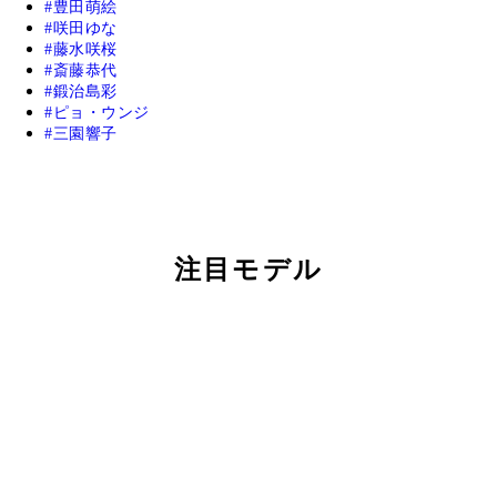
豊田萌絵
咲田ゆな
藤水咲桜
斎藤恭代
鍛治島彩
ピョ・ウンジ
三園響子
注目モデル