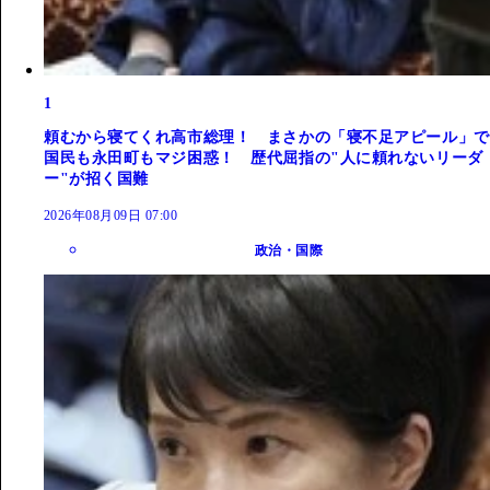
1
頼むから寝てくれ高市総理！ まさかの「寝不足アピール」で
国民も永田町もマジ困惑！ 歴代屈指の"人に頼れないリーダ
ー"が招く国難
2026年08月09日 07:00
政治・国際