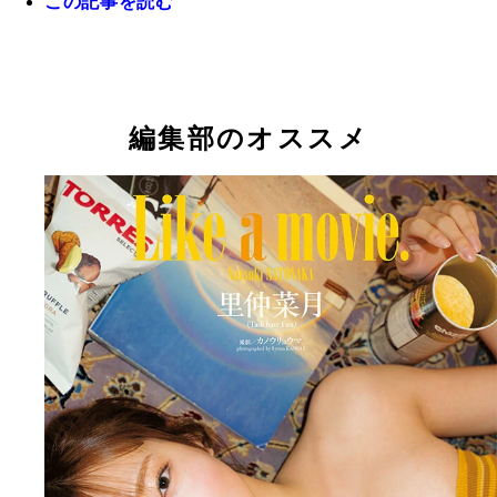
この記事を読む
『週刊プレイボーイ』のグラビアに登場した里仲菜
編集部のオススメ
【デジタル限定】里仲菜月写真集『Like a movie.』 
里仲菜月デジタル写真集『Like a movie.』 撮影
カノウリョウマ／週刊プレイボーイ
リョウマ 価格／1100円（税込）