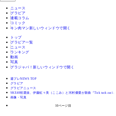
ニュース
グラビア
連載コラム
コミック
キン肉マン
新しいウィンドウで開く
トップ
グラビア一覧
ニュース
ランキング
動画
写真
グラジャパ！
新しいウィンドウで開く
週プレNEWS TOP
グラビア
グラビアニュース
SKE48初選抜、伊藤虹々美（ここみ）と河村優愛が新曲『Tick tack 
画像・写真
10ページ目