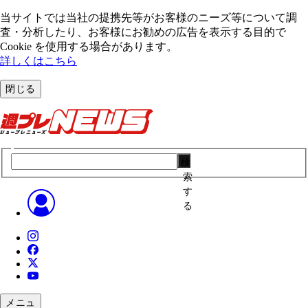
当サイトでは当社の提携先等がお客様のニーズ等について調
査・分析したり、お客様にお勧めの広告を表⽰する⽬的で
Cookie を使⽤する場合があります。
詳しくはこちら
閉じる
検
索
す
る
メニュ