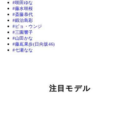
咲田ゆな
藤水咲桜
斎藤恭代
鍛治島彩
ピョ・ウンジ
三園響子
山田かな
藤嶌果歩(日向坂46)
七瀬なな
注目モデル