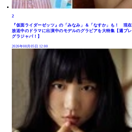
2
『仮面ライダーゼッツ』の「みなみ」＆「なすか」も！ 現在
放送中のドラマに出演中のモデルのグラビアを大特集【週プレ
グラジャパ！】
2026年08月05日 12:00