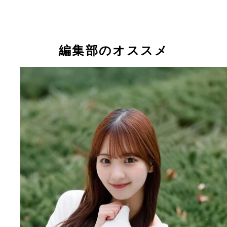
12期生の河村優愛
12期生の河村優愛
12期生の伊藤虹々美
編集部のオススメ