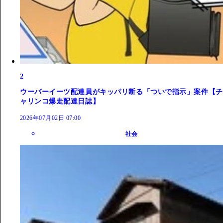
2
ウーバーイーツ配達員がキッパリ断る「ついで指示」案件【チ
ャリンコ爆走配達日誌】
2026年07月02日 07:00
社会