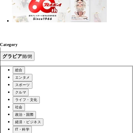
Category
グラビア
開/閉
総合
エンタメ
スポーツ
クルマ
ライフ・文化
社会
政治・国際
経済・ビジネス
IT・科学