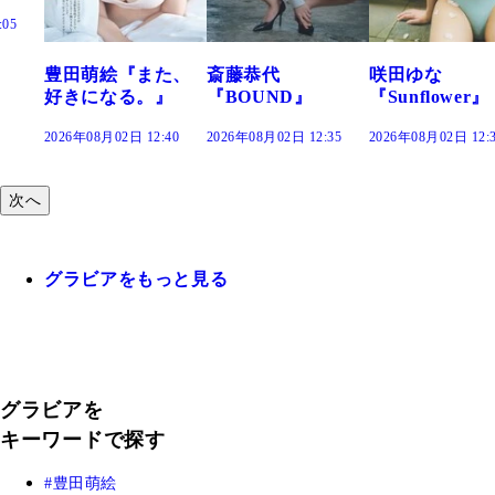
た、
斎藤恭代
咲田ゆな
藤水咲桜『花
』
『BOUND』
『Sunflower』
だまり』
:40
2026年08月02日 12:35
2026年08月02日 12:30
2026年08月02日 12:
次へ
グラビアをもっと見る
グラビアを
キーワードで探す
豊田萌絵