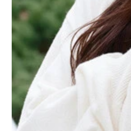
12期生の河村優愛
12期生の河村優愛
12期生の伊藤虹々美