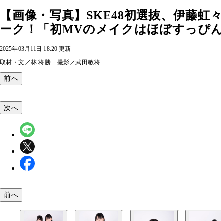
【画像・写真】SKE48初選抜、伊藤虹々美
ーク！「初MVのメイクはほぼすっぴん状
2025年03月11日 18:20 更新
取材・文／林 将勝 撮影／武田敏将
前へ
次へ
前へ