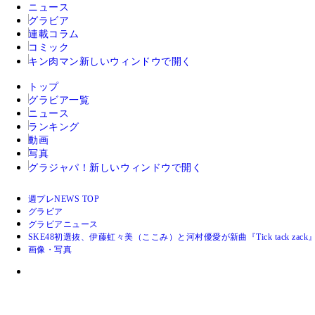
ニュース
グラビア
連載コラム
コミック
キン肉マン
新しいウィンドウで開く
トップ
グラビア一覧
ニュース
ランキング
動画
写真
グラジャパ！
新しいウィンドウで開く
週プレNEWS TOP
グラビア
グラビアニュース
SKE48初選抜、伊藤虹々美（ここみ）と河村優愛が新曲『Tick tack 
画像・写真