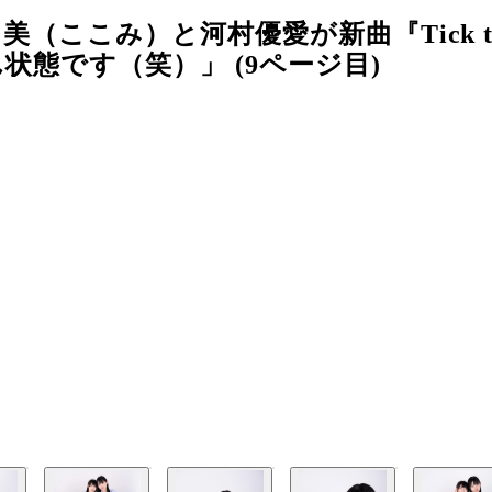
（ここみ）と河村優愛が新曲『Tick tac
態です（笑）」 (9ページ目)