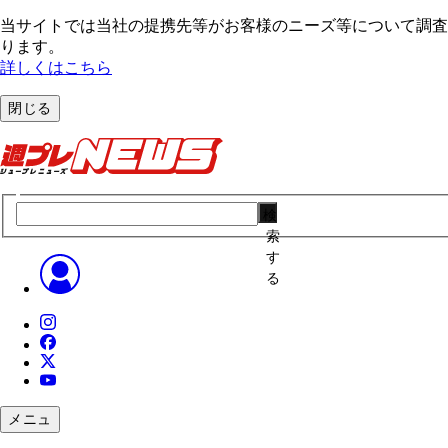
当サイトでは当社の提携先等がお客様のニーズ等について調査・
ります。
詳しくはこちら
閉じる
検
索
す
る
メニュ