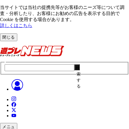
当サイトでは当社の提携先等がお客様のニーズ等について調
査・分析したり、お客様にお勧めの広告を表⽰する⽬的で
Cookie を使⽤する場合があります。
詳しくはこちら
閉じる
検
索
す
る
メニュ