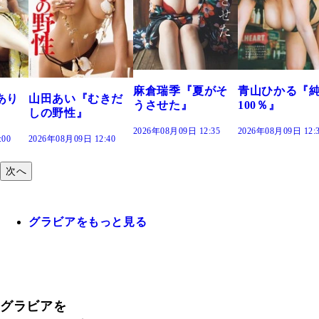
溝端 葵『もう
つの、あおい
で。』
2026年08月09日 12:
麻倉瑞季『夏がそ
青山ひかる『純度
きだ
うさせた』
100％』
2026年08月09日 12:35
2026年08月09日 12:30
:40
次へ
グラビアをもっと見る
グラビアを