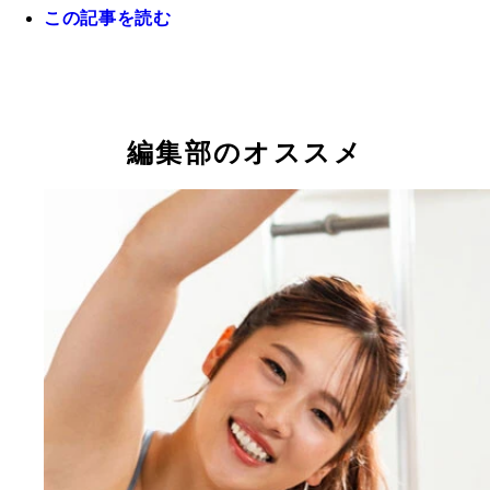
この記事を読む
編集部のオススメ
『神スタイルのゆるふわ保育士アスリート』 撮影
メイキング動画付き『神スタイルのゆるふわ保育士
秀作
リート』 大城なるみ 撮影／栗山秀作 価格／1100
込）