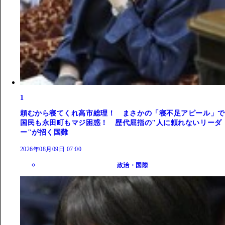
1
頼むから寝てくれ高市総理！ まさかの「寝不足アピール」で
国民も永田町もマジ困惑！ 歴代屈指の"人に頼れないリーダ
ー"が招く国難
2026年08月09日 07:00
政治・国際