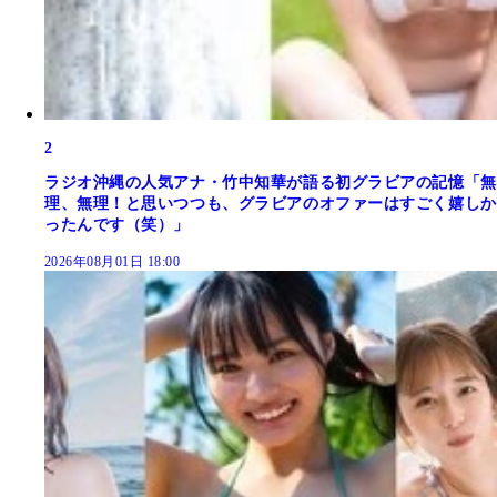
2
ラジオ沖縄の人気アナ・竹中知華が語る初グラビアの記憶「無
理、無理！と思いつつも、グラビアのオファーはすごく嬉しか
ったんです（笑）」
2026年08月01日 18:00