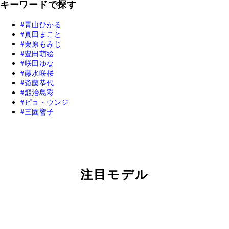
キーワードで探す
青山ひかる
真田まこと
栗原もみじ
豊田萌絵
咲田ゆな
藤水咲桜
斎藤恭代
鍛治島彩
ピョ・ウンジ
三園響子
注目モデル