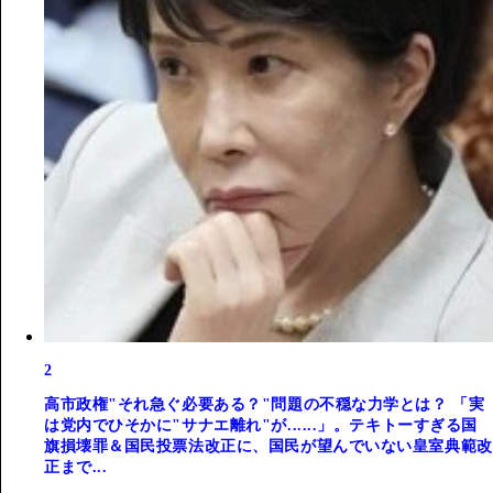
2
高市政権"それ急ぐ必要ある？"問題の不穏な力学とは？ 「実
は党内でひそかに"サナエ離れ"が......」。テキトーすぎる国
旗損壊罪＆国民投票法改正に、国民が望んでいない皇室典範改
正まで...