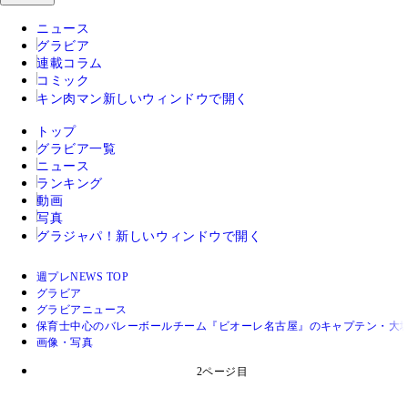
ニュース
グラビア
連載コラム
コミック
キン肉マン
新しいウィンドウで開く
トップ
グラビア一覧
ニュース
ランキング
動画
写真
グラジャパ！
新しいウィンドウで開く
週プレNEWS TOP
グラビア
グラビアニュース
保育士中心のバレーボールチーム『ビオーレ名古屋』のキャプテン・大城な
画像・写真
2ページ目