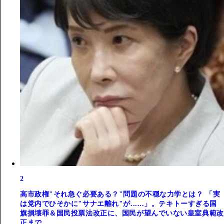
2
高市政権"それ急ぐ必要ある？"問題の不穏な力学とは？ 「実
は党内でひそかに"サナエ離れ"が......」。テキトーすぎる国
旗損壊罪＆国民投票法改正に、国民が望んでいない皇室典範改
正まで...