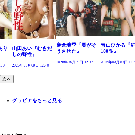
溝端 葵『もう
つの、あおい
で。』
2026年08月09日 12
麻倉瑞季『夏がそ
青山ひかる『純度
きだ
うさせた』
100％』
2026年08月09日 12:35
2026年08月09日 12:30
:40
次へ
グラビアをもっと見る