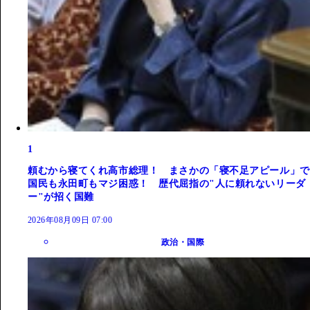
1
頼むから寝てくれ高市総理！ まさかの「寝不足アピール」で
国民も永田町もマジ困惑！ 歴代屈指の"人に頼れないリーダ
ー"が招く国難
2026年08月09日 07:00
政治・国際