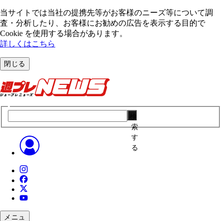
当サイトでは当社の提携先等がお客様のニーズ等について調
査・分析したり、お客様にお勧めの広告を表⽰する⽬的で
Cookie を使⽤する場合があります。
詳しくはこちら
閉じる
検
索
す
る
メニュ