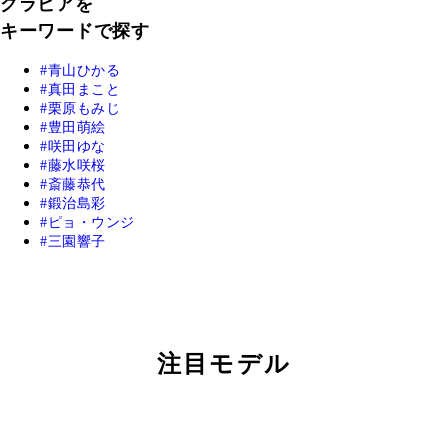
グラビアを
キーワードで探す
青山ひかる
真田まこと
栗原もみじ
豊田萌絵
咲田ゆな
藤水咲桜
斎藤恭代
鍛治島彩
ピョ・ウンジ
三園響子
注目モデル