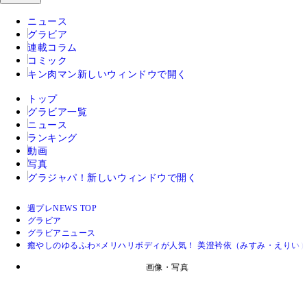
ニュース
グラビア
連載コラム
コミック
キン肉マン
新しいウィンドウで開く
トップ
グラビア一覧
ニュース
ランキング
動画
写真
グラジャパ！
新しいウィンドウで開く
週プレNEWS TOP
グラビア
グラビアニュース
癒やしのゆるふわ×メリハリボディが人気！ 美澄衿依（みすみ・えりい
画像・写真