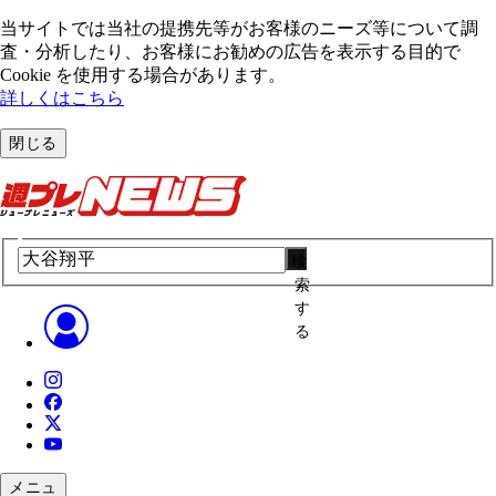
当サイトでは当社の提携先等がお客様のニーズ等について調
査・分析したり、お客様にお勧めの広告を表⽰する⽬的で
Cookie を使⽤する場合があります。
詳しくはこちら
閉じる
検
索
す
る
メニュ