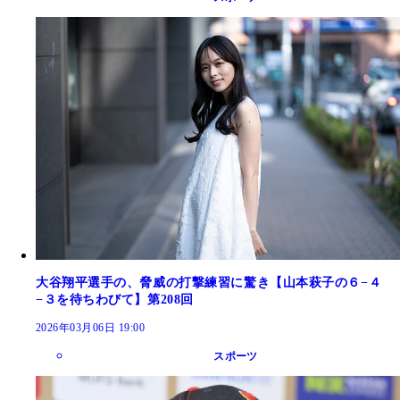
大谷翔平選手の、脅威の打撃練習に驚き【山本萩子の６−４
−３を待ちわびて】第208回
2026年03月06日 19:00
スポーツ