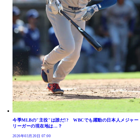
今季MLBの"主役"は誰だ!? WBCでも躍動の日本人メジャー
リーガーの現在地は...？
2026年03月20日 07:00