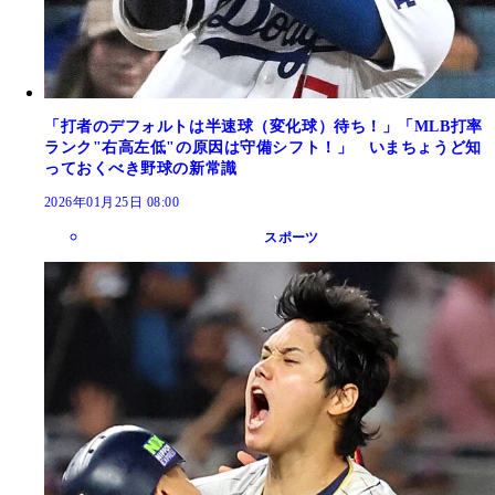
「打者のデフォルトは半速球（変化球）待ち！」「MLB打率
ランク"右高左低"の原因は守備シフト！」 いまちょうど知
っておくべき野球の新常識
2026年01月25日 08:00
スポーツ