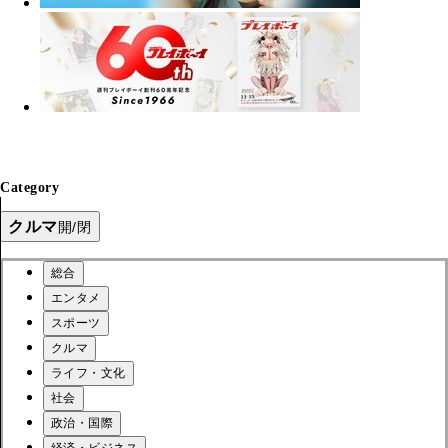
Category
クルマ
開/閉
総合
エンタメ
スポーツ
クルマ
ライフ・文化
社会
政治・国際