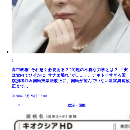
2
高市政権"それ急ぐ必要ある？"問題の不穏な力学とは？ 「実
は党内でひそかに"サナエ離れ"が......」。テキトーすぎる国
旗損壊罪＆国民投票法改正に、国民が望んでいない皇室典範改
正まで...
2026年06月28日 07:00
政治・国際