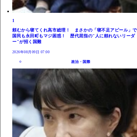
1
頼むから寝てくれ高市総理！ まさかの「寝不足アピール」で
国民も永田町もマジ困惑！ 歴代屈指の"人に頼れないリーダ
ー"が招く国難
2026年08月09日 07:00
政治・国際