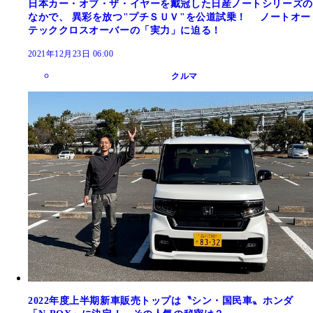
日本カー・オブ・ザ・イヤーを戴冠した日産ノートシリーズの
なかで、 異彩を放つ"プチＳＵＶ"を公道試乗！ ノートオー
テッククロスオーバーの「実力」に迫る！
2021年12月23日 06:00
クルマ
2022年度上半期新車販売トップは〝シン・国民車〟ホンダ