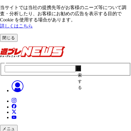
当サイトでは当社の提携先等がお客様のニーズ等について調
査・分析したり、お客様にお勧めの広告を表⽰する⽬的で
Cookie を使⽤する場合があります。
詳しくはこちら
閉じる
検
索
す
る
メニュ