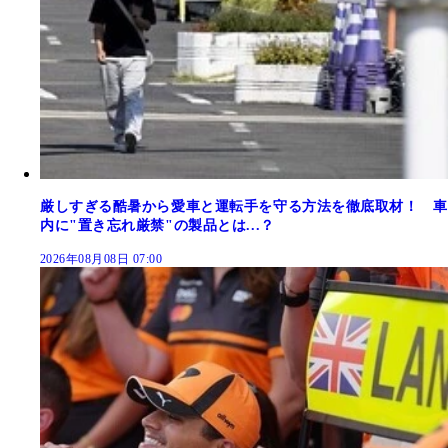
厳しすぎる酷暑から愛車と運転手を守る方法を徹底取材！ 車
内に"置き忘れ厳禁"の製品とは...？
2026年08月08日 07:00