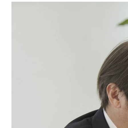
左から、JRPの上野禎久社長、HRC（ホンダ・レ
「会長という肩書の力を借りてSFを発展させるた
SFは世界的に見てもF1に次ぐ速さで競い合い、F
「現状を打破するために、壁にぶち当たっていくだ