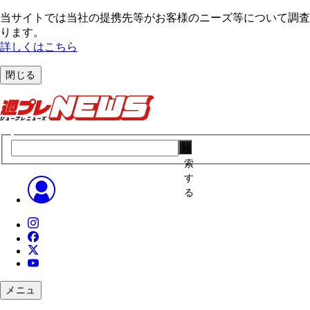
当サイトでは当社の提携先等がお客様のニーズ等について調査・
ります。
詳しくはこちら
閉じる
検
索
す
る
メニュ