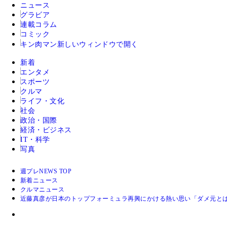
ニュース
グラビア
連載コラム
コミック
キン肉マン
新しいウィンドウで開く
新着
エンタメ
スポーツ
クルマ
ライフ・文化
社会
政治・国際
経済・ビジネス
IT・科学
写真
週プレNEWS TOP
新着ニュース
クルマニュース
近藤真彦が日本のトップフォーミュラ再興にかける熱い思い「ダメ元と