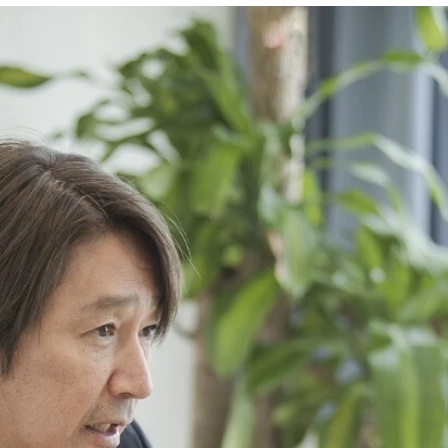
ーシング）の渡辺康治社長、JRP新会長に就任した近藤氏、トヨ
めに全力で取り組む」と近藤氏は語る
1で活躍しているドライバーを何人も輩出しているカテゴリー
けのエネルギーと強い意志はある」と話す近藤氏