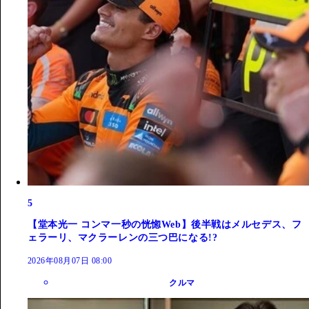
5
【堂本光一 コンマ一秒の恍惚Web】後半戦はメルセデス、フ
ェラーリ、マクラーレンの三つ巴になる!?
2026年08月07日 08:00
クルマ