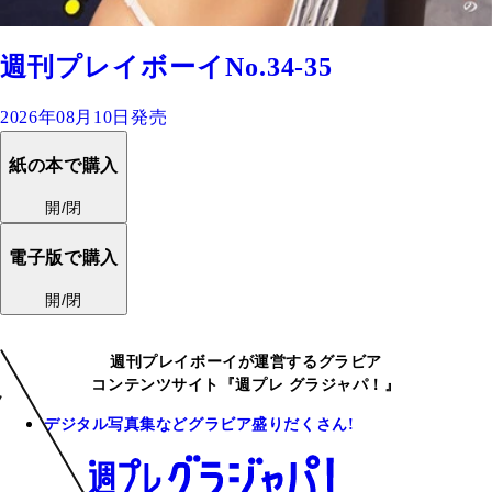
週刊プレイボーイNo.34-35
2026年08月10日発売
紙の本で購入
開/閉
電子版で購入
開/閉
週刊プレイボーイが運営するグラビア
コンテンツサイト『週プレ グラジャパ！』
デジタル写真集などグラビア盛りだくさん!