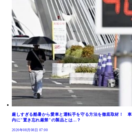
厳しすぎる酷暑から愛車と運転手を守る方法を徹底取材！ 車
内に"置き忘れ厳禁"の製品とは...？
2026年08月08日 07:00