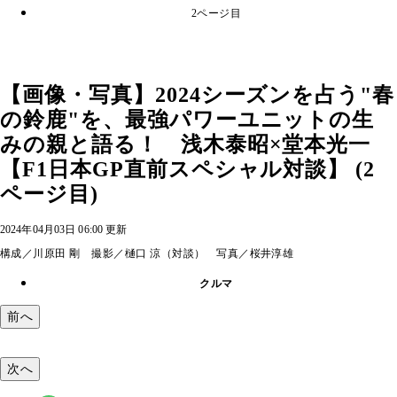
2ページ目
【画像・写真】2024シーズンを占う"春
の鈴鹿"を、最強パワーユニットの生
みの親と語る！ 浅木泰昭×堂本光一
【F1日本GP直前スペシャル対談】 (2
ページ目)
2024年04月03日 06:00 更新
構成／川原田 剛 撮影／樋口 涼（対談） 写真／桜井淳雄
クルマ
前へ
次へ