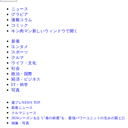
ニュース
グラビア
連載コラム
コミック
キン肉マン
新しいウィンドウで開く
新着
エンタメ
スポーツ
クルマ
ライフ・文化
社会
政治・国際
経済・ビジネス
IT・科学
写真
週プレNEWS TOP
新着ニュース
クルマニュース
2024シーズンを占う"春の鈴鹿"を、最強パワーユニットの生みの親と語
画像・写真