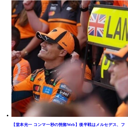
【堂本光一 コンマ一秒の恍惚Web】後半戦はメルセデス、フ