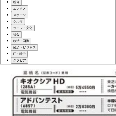
総合
エンタメ
スポーツ
クルマ
ライフ・文化
社会
政治・国際
経済・ビジネス
IT・科学
グラビア