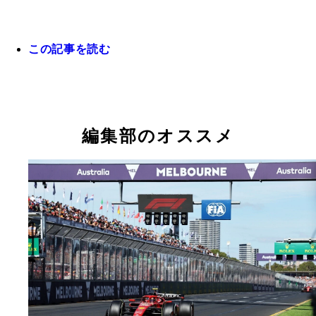
この記事を読む
『危機を乗り越える力 ホンダF1を世界一に導い
者のどん底からの挑戦』（浅木泰昭・著 集英社イ
ーナショナル／1760円）。9年連続販売トップの軽
「自分の子供のような部分があって、自分が生み出
「まだ何も決まっていませんが、自分が作り上げて
N-BOXと、ホンダに30年ぶりのF1タイトルをもた
ものが世に残っているというのは技術者冥利に尽き
舞台を誰かが演じるのは、きっと寂しいだろうなあ
PUの生みの親が、技術者人生で直面した危機を振
編集部のオススメ
す」（浅木泰昭）
います」（堂本光一）
プロジェクト成功の舞台裏を明かす。堂本光一氏と
談も収録