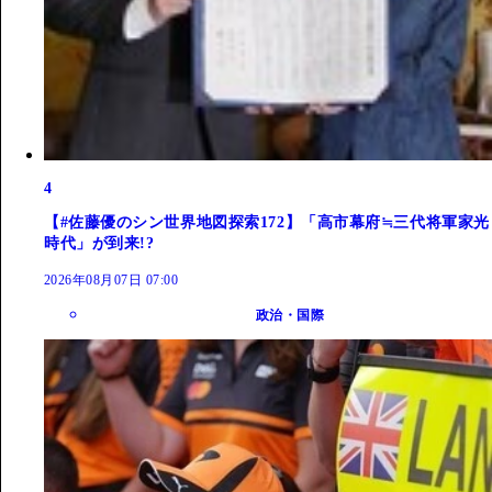
4
【#佐藤優のシン世界地図探索172】「高市幕府≒三代将軍家光
時代」が到来!?
2026年08月07日 07:00
政治・国際