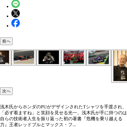
前へ
今季も開幕から強さを披露するレッドブル。鈴鹿と
浅木氏がリーダーとして開発したホンダの新骨格
フェルスタッペンの戦線離脱があったものの、第3
オーストラリアGPは7位で今季初入賞した角田選手
鈴鹿サーキットを舞台にした日本GPはシーズン終
浅木氏からホンダのPUがデザインされたTシャツ
性は良く、日本GPはフェルスタッペンが2年連続で
PU「RA621H」。2021年に投入されて以降、レッ
ストラリアGPをワンツーフィニッシュで制したフ
去2回の日本GPでは結果を残せなかったが、母国で
が恒例だったが、今年は初めて春開催となり、4月7
され、「必ず着ますね」と笑顔を見せる光一。浅木
ル・トゥ・ウインを飾っている
とフェルスタッペンに栄冠をもたらしている
リ。日本GPはレッドブルとの優勝争いが最大の見
賞を狙う
に第4戦として行なわれる
手に持つのは自らの技術者人生を振り返った初の著
となる
『危機を乗り越える力』
次へ
浅木氏からホンダのPUがデザインされたTシャツを手渡され、
「必ず着ますね」と笑顔を見せる光一。浅木氏が手に持つのは
自らの技術者人生を振り返った初の著書『危機を乗り越える
力』王者レッドブルとマックス・フ...