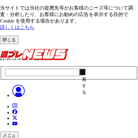
当サイトでは当社の提携先等がお客様のニーズ等について調
査・分析したり、お客様にお勧めの広告を表⽰する⽬的で
Cookie を使⽤する場合があります。
詳しくはこちら
閉じる
検
索
す
る
メニュ