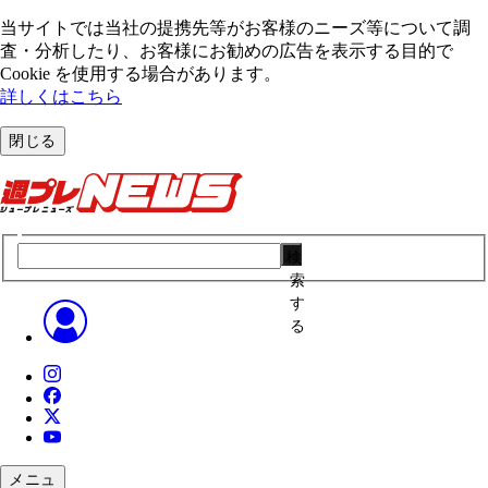
当サイトでは当社の提携先等がお客様のニーズ等について調
査・分析したり、お客様にお勧めの広告を表⽰する⽬的で
Cookie を使⽤する場合があります。
詳しくはこちら
閉じる
検
索
す
る
メニュ