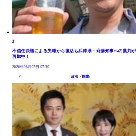
2
不信任決議による失職から復活も兵庫県・斉藤知事への批判が
再燃中！
2026年08月07日 07:30
政治・国際