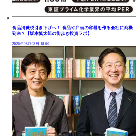
食品消費税引き下げへ！ 食品や弁当の容器を作る会社に商機
到来？【坂本慎太郎の街歩き投資ラボ】
2026年08月03日 18:00