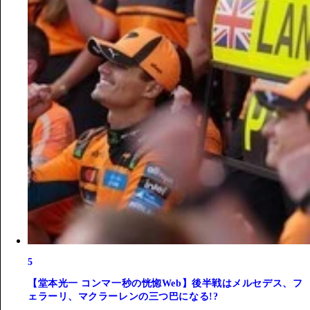
5
【堂本光一 コンマ一秒の恍惚Web】後半戦はメルセデス、フ
ェラーリ、マクラーレンの三つ巴になる!?