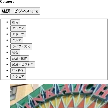
Category
経済・ビジネス
開/閉
総合
エンタメ
スポーツ
クルマ
ライフ・文化
社会
政治・国際
経済・ビジネス
IT・科学
グラビア