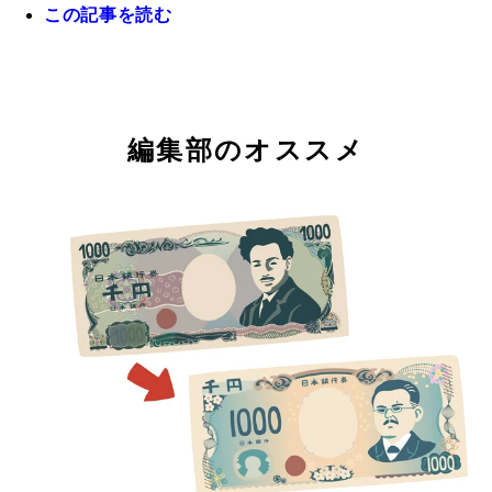
この記事を読む
社会科講師・伊藤賀一氏
実は野口英世と師弟関係にあった北里柴三郎。師弟
旧1000円札を飾るのは、日本銀行の粋な計らいだ
編集部のオススメ