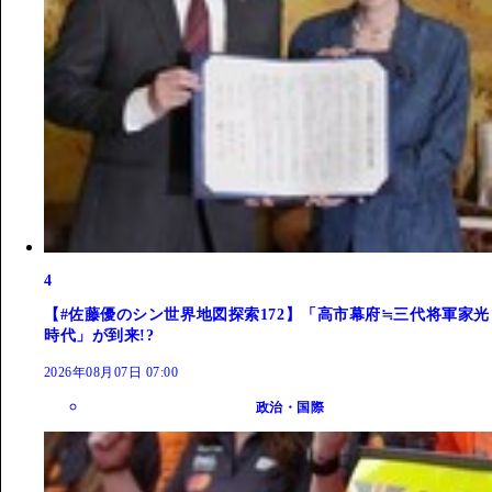
4
【#佐藤優のシン世界地図探索172】「高市幕府≒三代将軍家光
時代」が到来!?
2026年08月07日 07:00
政治・国際