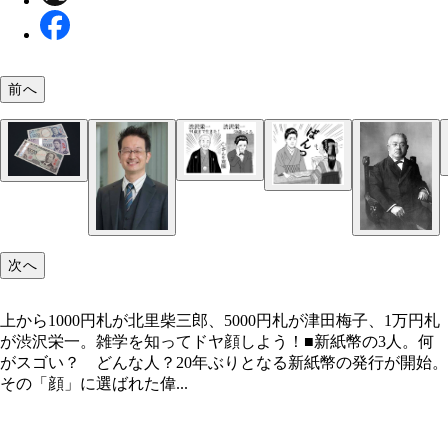
前へ
新紙幣には世界初の3Dホログラム技術が使われて
手元に新紙幣がある人は紙幣を傾けてみて肖像画が
右頬にがんを患っていた渋沢栄一。闘病後にも財閥
上から1000円札が北里柴三郎、5000円札が津田梅子
変化するかを見てみよう
立するなど、精力的に活動を続けて91歳で天寿を
円札が渋沢栄一。雑学を知ってドヤ顔しよう！
次へ
た
授業中はとにかく厳しかったという津田梅子。今の
のゆるゆるな英語の授業を彼女がのぞくと、激怒す
上から1000円札が北里柴三郎、5000円札が津田梅子、1万円札
も!?
が渋沢栄一。雑学を知ってドヤ顔しよう！■新紙幣の3人。何
がスゴい？ どんな人？20年ぶりとなる新紙幣の発行が開始。
その「顔」に選ばれた偉...