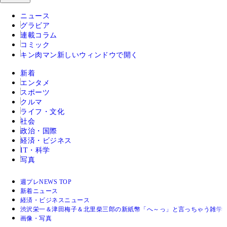
ニュース
グラビア
連載コラム
コミック
キン肉マン
新しいウィンドウで開く
新着
エンタメ
スポーツ
クルマ
ライフ・文化
社会
政治・国際
経済・ビジネス
IT・科学
写真
週プレNEWS TOP
新着ニュース
経済・ビジネスニュース
渋沢栄一＆津田梅子＆北里柴三郎の新紙幣「へ～っ」と言っちゃう雑学
画像・写真