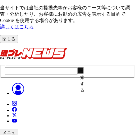
当サイトでは当社の提携先等がお客様のニーズ等について調
査・分析したり、お客様にお勧めの広告を表⽰する⽬的で
Cookie を使⽤する場合があります。
詳しくはこちら
閉じる
検
索
す
る
メニュ