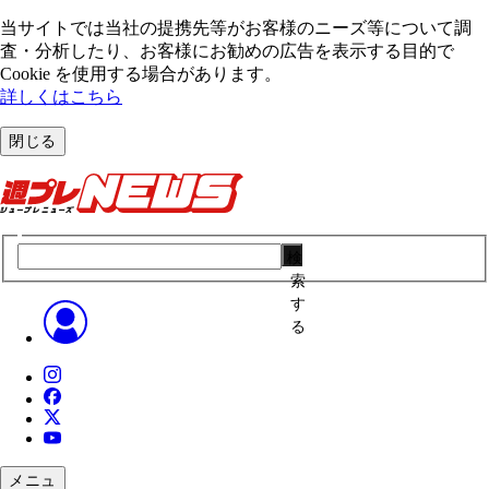
当サイトでは当社の提携先等がお客様のニーズ等について調
査・分析したり、お客様にお勧めの広告を表⽰する⽬的で
Cookie を使⽤する場合があります。
詳しくはこちら
閉じる
検
索
す
る
メニュ