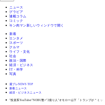
ニュース
グラビア
連載コラム
コミック
キン肉マン
新しいウィンドウで開く
新着
エンタメ
スポーツ
クルマ
ライフ・文化
社会
政治・国際
経済・ビジネス
IT・科学
写真
週プレNEWS TOP
新着ニュース
経済・ビジネスニュース
"投資系YouTuber"NOBU塾×"2億り人"オモロー山下「トランプが