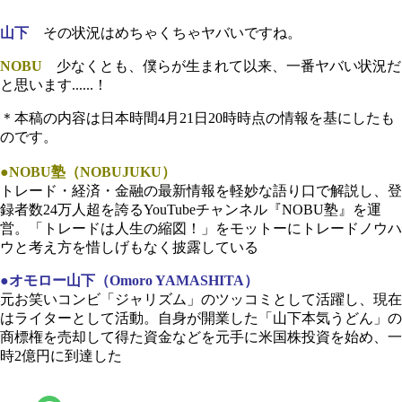
山下
その状況はめちゃくちゃヤバいですね。
NOBU
少なくとも、僕らが生まれて以来、一番ヤバい状況だ
と思います......！
＊本稿の内容は日本時間4月21日20時時点の情報を基にしたも
のです。
●NOBU塾（NOBUJUKU）
トレード・経済・金融の最新情報を軽妙な語り口で解説し、登
録者数24万人超を誇るYouTubeチャンネル『NOBU塾』を運
営。「トレードは人生の縮図！」をモットーにトレードノウハ
ウと考え方を惜しげもなく披露している
●オモロー山下（Omoro YAMASHITA）
元お笑いコンビ「ジャリズム」のツッコミとして活躍し、現在
はライターとして活動。自身が開業した「山下本気うどん」の
商標権を売却して得た資金などを元手に米国株投資を始め、一
時2億円に到達した