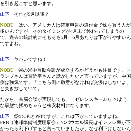
を引き起こすと思います。
山下
それが5月以降？
NOBU
はい。アメリカ人は確定申告の還付金で株を買う人が
多いんですが、そのタイミングが4月末で終わってしまうの
で、過去の統計的にそもそも5月、6月あたりは下がりやすいん
ですよね。
山下
ヤバいですね！
NOBU
④の米中首脳会談が成立するかどうかも注目です。ト
ランプさんは習近平さんと話がしたいと言っていますが、中国
側は強気です。「こちら側に敬意がなければ交渉はしないよ」
と突き放していて。
だから、首脳会談が実現しても、「ゼレンスキー2.0」のよう
な事態で揉めちゃうと株安材料になります。
山下
⑤のCPIとPPIですが、これは下がっていますよね。
FRB（連邦準備制度理事会）のパウエル議長はインフレ率が下
がったら利下げすると言っていましたが、なぜ利下げしないん