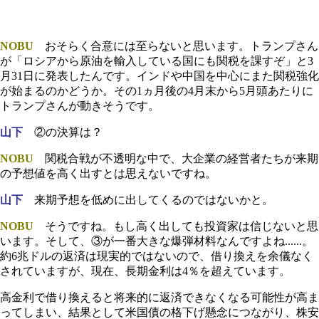
NOBU
おそらく合意には至らないと思います。トランプさん
が「ロシアから原油を輸入している国にも関税を課すぞ」と3
月31日に発表したんです。インドや中国を中心にまた関税強化
が始まるのかどうか。その1ヵ月後の4月末から5月頭あたりに
トランプさんが動きそうです。
山下
②の決算は？
NOBU
関税合戦が不透明な中で、大企業の経営者たちが来期
の予想値を高く出すとは思えないですね。
山下
来期予想を低めに出してくるのではないかと。
NOBU
そうですね。もし高く出しても投資家は信じないと思
います。そして、③が一番大きな爆弾材料なんですよね......。
約6兆ドルの返済は現実的ではないので、借り換えを余儀なく
されていますが、現在、長期金利は4％を超えています。
高金利で借り換えると将来的に返済できなくなる可能性が高ま
ってしまい、結果として米国債の格下げ懸念につながり、株安