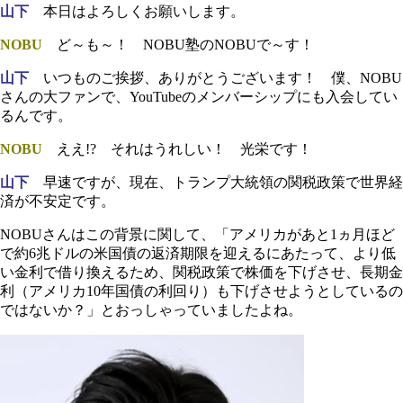
山下
本日はよろしくお願いします。
NOBU
ど～も～！ NOBU塾のNOBUで～す！
山下
いつものご挨拶、ありがとうございます！ 僕、NOBU
さんの大ファンで、YouTubeのメンバーシップにも入会してい
るんです。
NOBU
ええ!? それはうれしい！ 光栄です！
山下
早速ですが、現在、トランプ大統領の関税政策で世界経
済が不安定です。
NOBUさんはこの背景に関して、「アメリカがあと1ヵ月ほど
で約6兆ドルの米国債の返済期限を迎えるにあたって、より低
い金利で借り換えるため、関税政策で株価を下げさせ、長期金
利（アメリカ10年国債の利回り）も下げさせようとしているの
ではないか？」とおっしゃっていましたよね。