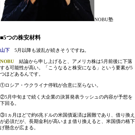
NOBU塾
■5つの株安材料
山下
5月以降も波乱が続きそうですね。
NOBU
結論から申し上げると、アメリカ株は5月前後に下落
する可能性が高い。「こうなると株安になる」という要素が5
つほどあるんです。
①ロシア・ウクライナ停戦が合意に至らない。
②5月中旬まで続く大企業の決算発表ラッシュの内容が予想を
下回る。
③1ヵ月ほどで約6兆ドルの米国債返済は困難であり、借り換え
が必須だが、長期金利が高いまま借り換えると、米国債の格下
げ懸念が広まる。