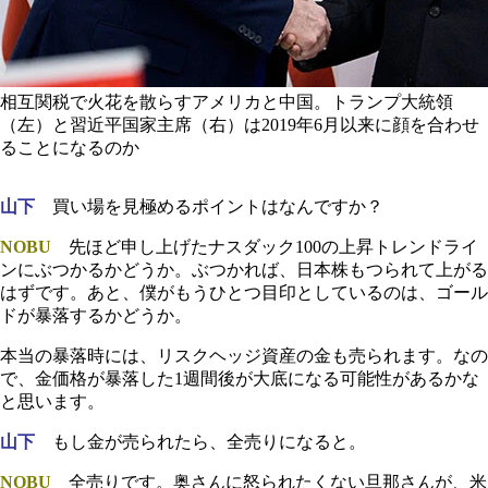
相互関税で火花を散らすアメリカと中国。トランプ大統領
（左）と習近平国家主席（右）は2019年6月以来に顔を合わせ
ることになるのか
山下
買い場を見極めるポイントはなんですか？
NOBU
先ほど申し上げたナスダック100の上昇トレンドライ
ンにぶつかるかどうか。ぶつかれば、日本株もつられて上がる
はずです。あと、僕がもうひとつ目印としているのは、ゴール
ドが暴落するかどうか。
本当の暴落時には、リスクヘッジ資産の金も売られます。なの
で、金価格が暴落した1週間後が大底になる可能性があるかな
と思います。
山下
もし金が売られたら、全売りになると。
NOBU
全売りです。奥さんに怒られたくない旦那さんが、米