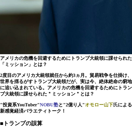
アメリカの危機を回避するためにトランプ大統領に課せられた
「ミッション」とは？
2度目のアメリカ大統領就任から約3ヵ月。貿易戦争を仕掛け、
世界を揺るがすトランプ大統領だが、実は今、絶体絶命の窮地
に追い込まれている。アメリカの危機を回避するためにトラン
プ大統領に課せられた＂ミッション＂とは？
"投資系YouTuber"
NOBU塾
と"2億り人"
オモロー山下
氏
による
新感覚経済バラエティトーク！
■トランプの誤算