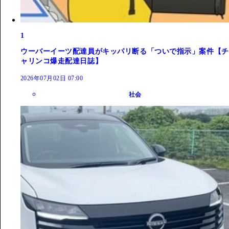
1
ウーバーイーツ配達員がキッパリ断る「ついで指示」案件【チ
ャリンコ爆走配達日誌】
2026年07月02日 07:00
社会