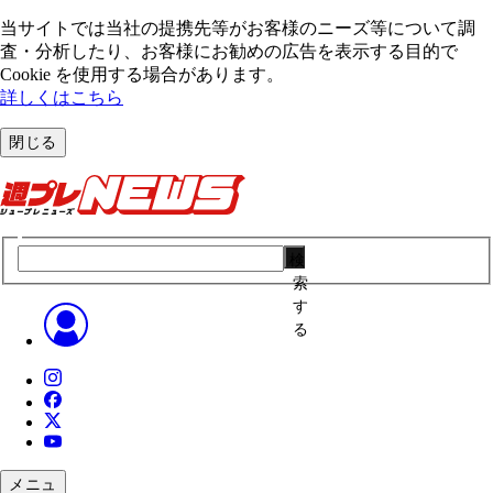
当サイトでは当社の提携先等がお客様のニーズ等について調
査・分析したり、お客様にお勧めの広告を表⽰する⽬的で
Cookie を使⽤する場合があります。
詳しくはこちら
閉じる
検
索
す
る
メニュ