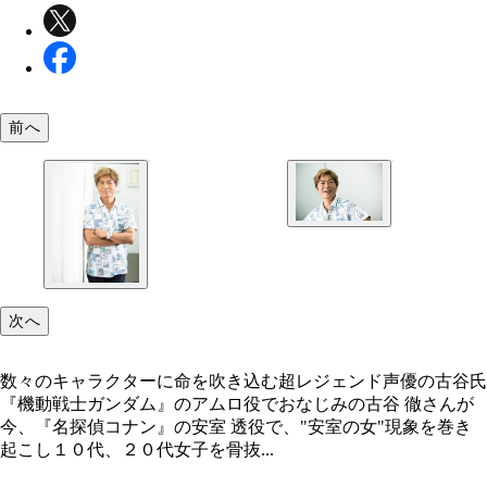
前へ
還暦超えながら安室 透を演じたことでＪＣ（女子
生）、ＪＫ（女子高生）、ＯＬからキャーキャー言
る事態に。ご本人も喜びながら困惑！
次へ
数々のキャラクターに命を吹き込む超レジェンド声優の古谷氏
『機動戦士ガンダム』のアムロ役でおなじみの古谷 徹さんが
今、『名探偵コナン』の安室 透役で、"安室の女"現象を巻き
起こし１０代、２０代女子を骨抜...