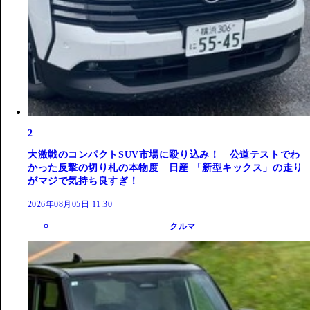
2
大激戦のコンパクトSUV市場に殴り込み！ 公道テストでわ
かった反撃の切り札の本物度 日産 「新型キックス」の走り
がマジで気持ち良すぎ！
2026年08月05日 11:30
クルマ