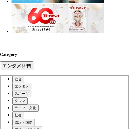
Category
エンタメ
開/閉
総合
エンタメ
スポーツ
クルマ
ライフ・文化
社会
政治・国際