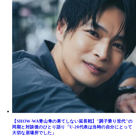
【SHOW-WA青山隼の果てしない延長戦】"調子乗り世代"の
同期と対談後のひとり語り「U-20代表は当時の自分にとって
大切な居場所でした」