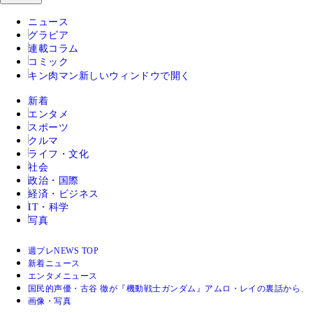
ニュース
グラビア
連載コラム
コミック
キン肉マン
新しいウィンドウで開く
新着
エンタメ
スポーツ
クルマ
ライフ・文化
社会
政治・国際
経済・ビジネス
IT・科学
写真
週プレNEWS TOP
新着ニュース
エンタメニュース
国民的声優・古谷 徹が『機動戦士ガンダム』アムロ・レイの裏話から、
画像・写真